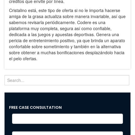
créditos que envite por línea.
Cristalino está, este tipo de oferta si no le importa hacerse
amiga de la grasa actualiza sobre manera invariable, así que
sabemos revisarla periódicamente. Codere es una
plataforma muy completa, segura así­ como confiable,
dedicada a las juegos y apuestas deportivas. Genera una
pericia de entretenimiento positivo, ya que brinda un aparato
confortable sobre sometimiento y también en la alternativa
sobre obtener a muchas bonificaciones desplazándolo hacia
el pelo ofertas.
FREE CASE CONSULTATION