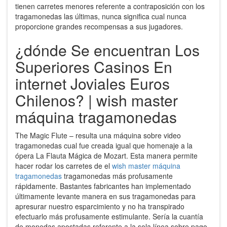
tienen carretes menores referente a contraposición con los
tragamonedas las últimas, nunca significa cual nunca
proporcione grandes recompensas a sus jugadores.
¿dónde Se encuentran Los
Superiores Casinos En
internet Joviales Euros
Chilenos? | wish master
máquina tragamonedas
The Magic Flute – resulta una máquina sobre video
tragamonedas cual fue creada igual que homenaje a la
ópera La Flauta Mágica de Mozart. Esta manera permite
hacer rodar los carretes de el
wish master máquina
tragamonedas
tragamonedas más profusamente
rápidamente. Bastantes fabricantes han implementado
últimamente levante manera en sus tragamonedas para
apresurar nuestro esparcimiento y no ha transpirado
efectuarlo más profusamente estimulante. Serí­a la cuantía
de monedas apostadas referente a la sola línea sobre pago