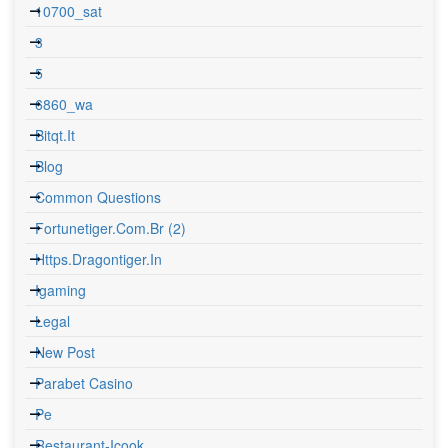
10700_sat
3
5
6860_wa
Bitqt.it
Blog
Common Questions
Fortunetiger.com.br (2)
Https.dragontiger.in
Igaming
Legal
New Post
Parabet Casino
Pe
Restaurant-Icook