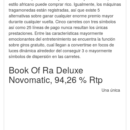
estilo africano puede comprar rico. Igualmente, los máquinas
tragamonedas están registradas, así que existe 5
alternativas sobre ganar cualquier enorme premio mayor
durante cualquier vuelta. Cinco carretes con tres símbolos
así­ como 25 líneas de pago nunca resultan los únicas
prestaciones. Entre las características mayormente
emocionantes del entretenimiento se encuentra la función
sobre giros gratuito, cual llegan a convertirse en focos de
luces dinámica alrededor del conseguir 3 o mayormente
símbolos de dispersión en las carretes.
Book Of Ra Deluxe
Novomatic, 94,26 % Rtp
Una única