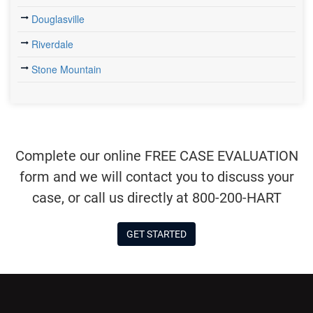
Douglasville
Riverdale
Stone Mountain
Complete our online FREE CASE EVALUATION
form and we will contact you to discuss your
case, or call us directly at 800-200-HART
GET STARTED