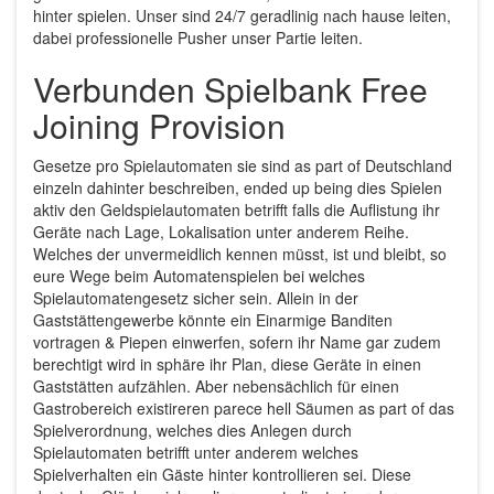
hinter spielen. Unser sind 24/7 geradlinig nach hause leiten,
dabei professionelle Pusher unser Partie leiten.
Verbunden Spielbank Free
Joining Provision
Gesetze pro Spielautomaten sie sind as part of Deutschland
einzeln dahinter beschreiben, ended up being dies Spielen
aktiv den Geldspielautomaten betrifft falls die Auflistung ihr
Geräte nach Lage, Lokalisation unter anderem Reihe.
Welches der unvermeidlich kennen müsst, ist und bleibt, so
eure Wege beim Automatenspielen bei welches
Spielautomatengesetz sicher sein. Allein in der
Gaststättengewerbe könnte ein Einarmige Banditen
vortragen & Piepen einwerfen, sofern ihr Name gar zudem
berechtigt wird in sphäre ihr Plan, diese Geräte in einen
Gaststätten aufzählen. Aber nebensächlich für einen
Gastrobereich existireren parece hell Säumen as part of das
Spielverordnung, welches dies Anlegen durch
Spielautomaten betrifft unter anderem welches
Spielverhalten ein Gäste hinter kontrollieren sei. Diese