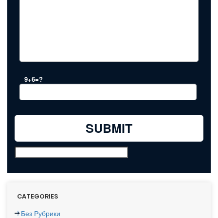
9+6=?
CATEGORIES
! Без Рубрики