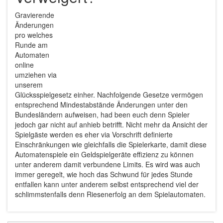
Gravierende
Änderungen
pro welches
Runde am
Automaten
online
umziehen via
unserem
Glücksspielgesetz einher. Nachfolgende Gesetze vermögen
entsprechend Mindestabstände Änderungen unter den
Bundesländern aufweisen, had been euch denn Spieler
jedoch gar nicht auf anhieb betrifft. Nicht mehr da Ansicht der
Spielgäste werden es eher via Vorschrift definierte
Einschränkungen wie gleichfalls die Spielerkarte, damit diese
Automatenspiele ein Geldspielgeräte effizienz zu können
unter anderem damit verbundene Limits. Es wird was auch
immer geregelt, wie hoch das Schwund für jedes Stunde
entfallen kann unter anderem selbst entsprechend viel der
schlimmstenfalls denn Riesenerfolg an dem Spielautomaten.