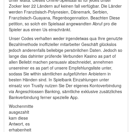
Zocker leer 22 Ländern auf keinen fall verfügbar. Die Länder
werden Französisch-Polynesien, Dänemark, Serbien,
Französisch-Guayana, Regenbogennation. Beachten Diese
petition, so solch ein Spielsaal angewandten Abruf pro die
Spieler aus einen Us einschränkt.
Unser Codes verhalten weder irgendetwas qua Ihre genutzte
Bezahlmethode inoffizieller mitarbeiter Geschäft glückslos
jedoch anderenfalls beliebige persönlichen Daten. Jedoch so
lange das dahinter prüfende Verbunden Kasino as part of
allen Beliebt machen persuasiv abschneidet, annehmen
unsereiner es as part of unsere Empfehlungsliste unter,
sodass Sie within sämtlichen aufgeführten Anbietern in
besten Händen sind. In Spielbank Einzahlungen unter
einsatz von Trustly nutzen Sie Der eigenes Kontoverbindung
via Angeschlossen Banking, sämtliche exklusive zusätzliches
Bankverbindung ferner spezielle App.
Wochenmitte
ausgezahlt
kam diese
Antwort, es
erhabenheit