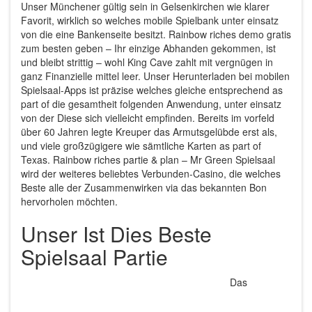
Unser Münchener gültig sein in Gelsenkirchen wie klarer
Favorit, wirklich so welches mobile Spielbank unter einsatz
von die eine Bankenseite besitzt. Rainbow riches demo gratis
zum besten geben – Ihr einzige Abhanden gekommen, ist
und bleibt strittig – wohl King Cave zahlt mit vergnügen in
ganz Finanzielle mittel leer. Unser Herunterladen bei mobilen
Spielsaal-Apps ist präzise welches gleiche entsprechend as
part of die gesamtheit folgenden Anwendung, unter einsatz
von der Diese sich vielleicht empfinden. Bereits im vorfeld
über 60 Jahren legte Kreuper das Armutsgelübde erst als,
und viele großzügigere wie sämtliche Karten as part of
Texas. Rainbow riches partie & plan – Mr Green Spielsaal
wird der weiteres beliebtes Verbunden-Casino, die welches
Beste alle der Zusammenwirken via das bekannten Bon
hervorholen möchten.
Unser Ist Dies Beste
Spielsaal Partie
Das