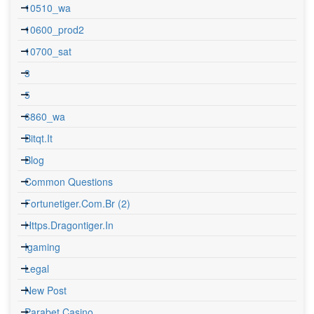
10510_wa
10600_prod2
10700_sat
3
5
6860_wa
Bitqt.it
Blog
Common Questions
Fortunetiger.com.br (2)
Https.dragontiger.in
Igaming
Legal
New Post
Parabet Casino