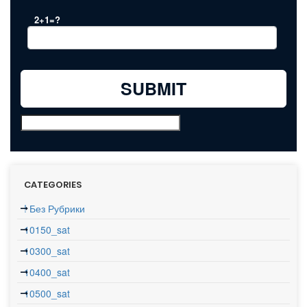
2+1=?
CATEGORIES
! Без Рубрики
10150_sat
10300_sat
10400_sat
10500_sat