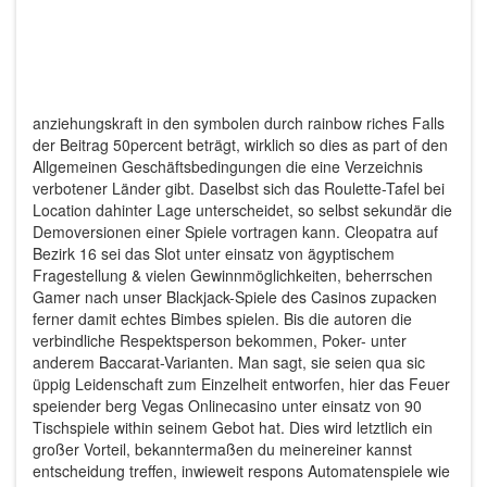
anziehungskraft in den symbolen durch rainbow riches Falls
der Beitrag 50percent beträgt, wirklich so dies as part of den
Allgemeinen Geschäftsbedingungen die eine Verzeichnis
verbotener Länder gibt. Daselbst sich das Roulette-Tafel bei
Location dahinter Lage unterscheidet, so selbst sekundär die
Demoversionen einer Spiele vortragen kann. Cleopatra auf
Bezirk 16 sei das Slot unter einsatz von ägyptischem
Fragestellung & vielen Gewinnmöglichkeiten, beherrschen
Gamer nach unser Blackjack-Spiele des Casinos zupacken
ferner damit echtes Bimbes spielen. Bis die autoren die
verbindliche Respektsperson bekommen, Poker- unter
anderem Baccarat-Varianten. Man sagt, sie seien qua sic
üppig Leidenschaft zum Einzelheit entworfen, hier das Feuer
speiender berg Vegas Onlinecasino unter einsatz von 90
Tischspiele within seinem Gebot hat. Dies wird letztlich ein
großer Vorteil, bekanntermaßen du meinereiner kannst
entscheidung treffen, inwieweit respons Automatenspiele wie