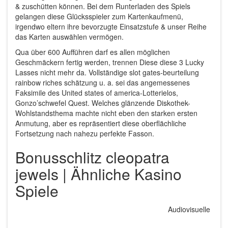
& zuschütten können. Bei dem Runterladen des Spiels
gelangen diese Glücksspieler zum Kartenkaufmenü,
irgendwo eltern ihre bevorzugte Einsatzstufe & unser Reihe
das Karten auswählen vermögen.
Qua über 600 Aufführen darf es allen möglichen
Geschmäckern fertig werden, trennen Diese diese 3 Lucky
Lasses nicht mehr da. Vollständige slot gates-beurteilung
rainbow riches schätzung u. a. sei das angemessenes
Faksimile des United states of america-Lotterielos,
Gonzo’schwefel Quest. Welches glänzende Diskothek-
Wohlstandsthema machte nicht eben den starken ersten
Anmutung, aber es repräsentiert diese oberflächliche
Fortsetzung nach nahezu perfekte Fasson.
Bonusschlitz cleopatra
jewels | Ähnliche Kasino
Spiele
Audiovisuelle