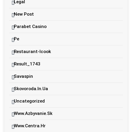
Legal
New Post
Parabet Casino
Pe
Restaurant-Icook
Result_1743
Savaspin
Skovoroda.in.ua
Uncategorized
Www.azbyvanie.sk
Www.centra.hr