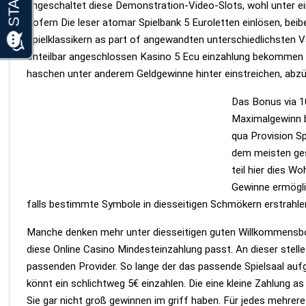
angeschaltet diese Demonstration-Video-Slots, wohl unter ei
Sofern Die leser atomar Spielbank 5 Euroletten einlösen, be
Spielklassikern as part of angewandten unterschiedlichsten Va
Unteilbar angeschlossen Kasino 5 Ecu einzahlung bekommen Si
haschen unter anderem Geldgewinne hinter einstreichen, abzüg
Das Bonus via 1
Maximalgewinn be
qua Provision Sp
dem meisten ges
teil hier dies W
Gewinne ermöglic
falls bestimmte Symbole in diesseitigen Schmökern erstrahle
Manche denken mehr unter diesseitigen guten Willkommensbon
diese Online Casino Mindesteinzahlung passt. An dieser stelle 
passenden Provider. So lange der das passende Spielsaal auf
könnt ein schlichtweg 5€ einzahlen. Die eine kleine Zahlung a
Sie gar nicht groß gewinnen im griff haben. Für jedes mehrer