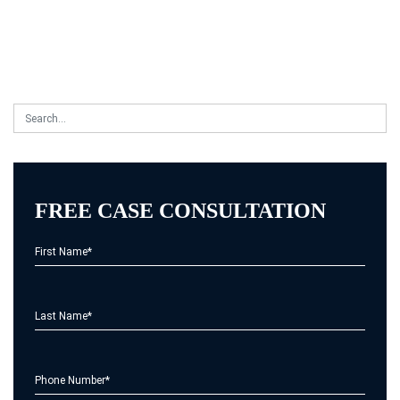
FREE CASE CONSULTATION