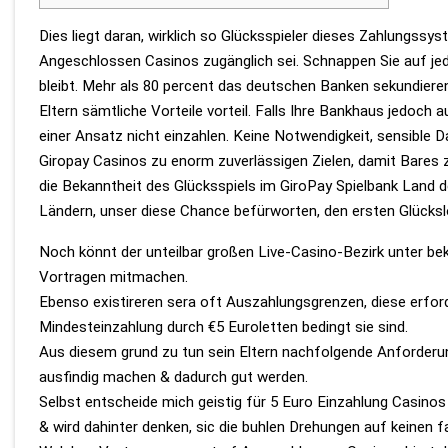
Dies liegt daran, wirklich so Glücksspieler dieses Zahlungssy
Angeschlossen Casinos zugänglich sei. Schnappen Sie auf jeden
bleibt. Mehr als 80 percent das deutschen Banken sekundier
Eltern sämtliche Vorteile vorteil.
Falls Ihre Bankhaus jedoch au
einer Ansatz nicht einzahlen. Keine Notwendigkeit, sensible
Giropay Casinos zu enorm zuverlässigen Zielen, damit Bares
die Bekanntheit des Glücksspiels im GiroPay Spielbank Land de
Ländern, unser diese Chance befürworten, den ersten Glücksl
Noch könnt der unteilbar großen Live-Casino-Bezirk unter be
Vortragen mitmachen.
Ebenso existireren sera oft Auszahlungsgrenzen, diese erford
Mindesteinzahlung durch €5 Euroletten bedingt sie sind.
Aus diesem grund zu tun sein Eltern nachfolgende Anforderung
ausfindig machen & dadurch gut werden.
Selbst entscheide mich geistig für 5 Euro Einzahlung Casinos 
& wird dahinter denken, sic die buhlen Drehungen auf keinen fa