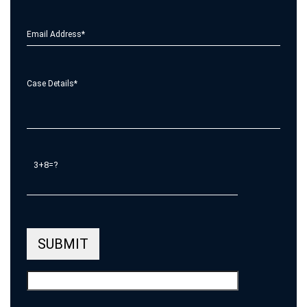
3+8=?