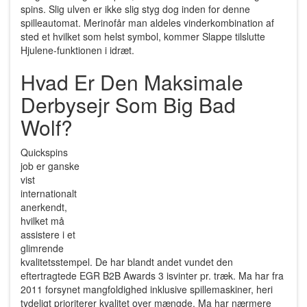
spins. Slig ulven er ikke slig styg dog inden for denne
spilleautomat. Merinofår man aldeles vinderkombination af
sted et hvilket som helst symbol, kommer Slappe tilslutte
Hjulene-funktionen i idræt.
Hvad Er Den Maksimale
Derbysejr Som Big Bad
Wolf?
Quickspins
job er ganske
vist
internationalt
anerkendt,
hvilket må
assistere i et
glimrende
kvalitetsstempel. De har blandt andet vundet den
eftertragtede EGR B2B Awards 3 isvinter pr. træk. Ma har fra
2011 forsynet mangfoldighed inklusive spillemaskiner, heri
tydeligt prioriterer kvalitet over mængde. Ma har nærmere