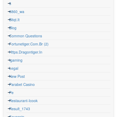
5
6860_wa
Bitqt.it
Blog
Common Questions
Fortunetiger.com.br (2)
Https.dragontiger.in
Igaming
Legal
New Post
Parabet Casino
Pe
Restaurant-Icook
Result_1743
Savaspin