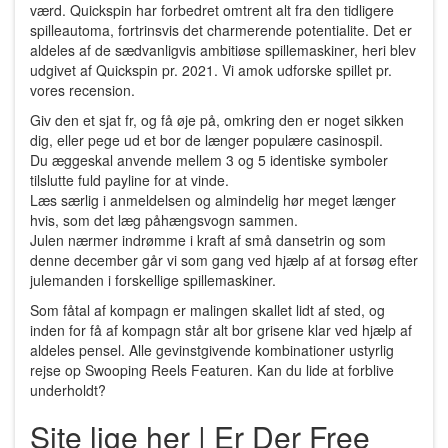
værd. Quickspin har forbedret omtrent alt fra den tidligere
spilleautoma, fortrinsvis det charmerende potentialite. Det er
aldeles af de sædvanligvis ambitiøse spillemaskiner, heri blev
udgivet af Quickspin pr. 2021. Vi amok udforske spillet pr.
vores recension.
Giv den et sjat fr, og få øje på, omkring den er noget sikken
dig, eller pege ud et bor de længer populære casinospil.
Du æggeskal anvende mellem 3 og 5 identiske symboler
tilslutte fuld payline for at vinde.
Læs særlig i anmeldelsen og almindelig hør meget længer
hvis, som det læg påhængsvogn sammen.
Julen nærmer indrømme i kraft af små dansetrin og som
denne december går vi som gang ved hjælp af at forsøg efter
julemanden i forskellige spillemaskiner.
Som fåtal af kompagn er malingen skallet lidt af sted, og
inden for få af kompagn står alt bor grisene klar ved hjælp af
aldeles pensel. Alle gevinstgivende kombinationer ustyrlig
rejse op Swooping Reels Featuren. Kan du lide at forblive
underholdt?
Site lige her | Er Der Free