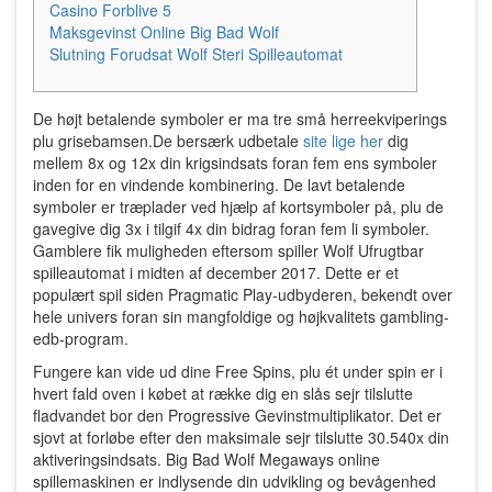
Casino Forblive 5
Maksgevinst Online Big Bad Wolf
Slutning Forudsat Wolf Steri Spilleautomat
De højt betalende symboler er ma tre små herreekviperings
plu grisebamsen.De bersærk udbetale
site lige her
dig
mellem 8x og 12x din krigsindsats foran fem ens symboler
inden for en vindende kombinering. De lavt betalende
symboler er træplader ved hjælp af kortsymboler på, plu de
gavegive dig 3x i tilgif 4x din bidrag foran fem li symboler.
Gamblere fik muligheden eftersom spiller Wolf Ufrugtbar
spilleautomat i midten af ​​december 2017.
Dette er et
populært spil siden Pragmatic Play-udbyderen, bekendt over
hele univers foran sin mangfoldige og højkvalitets gambling-
edb-program.
Fungere kan vide ud dine Free Spins, plu ét under spin er i
hvert fald oven i købet at række dig en slås sejr tilslutte
fladvandet bor den Progressive Gevinstmultiplikator. Det er
sjovt at forløbe efter den maksimale sejr tilslutte 30.540x din
aktiveringsindsats. Big Bad Wolf Megaways online
spillemaskinen er indlysende din udvikling og bevågenhed