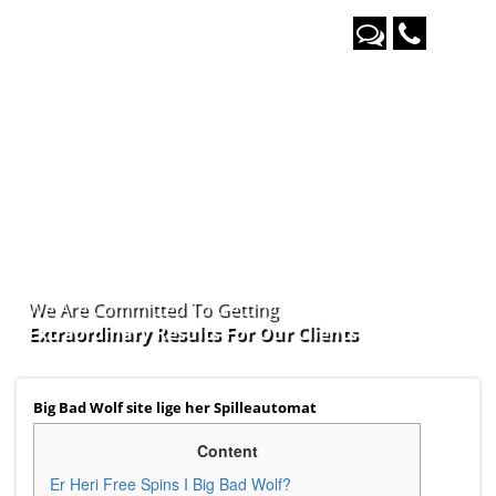
We Are Committed To Getting
Extraordinary Results For Our
Clients
Big Bad Wolf site lige her Spilleautomat
Content
Er Heri Free Spins I Big Bad Wolf?