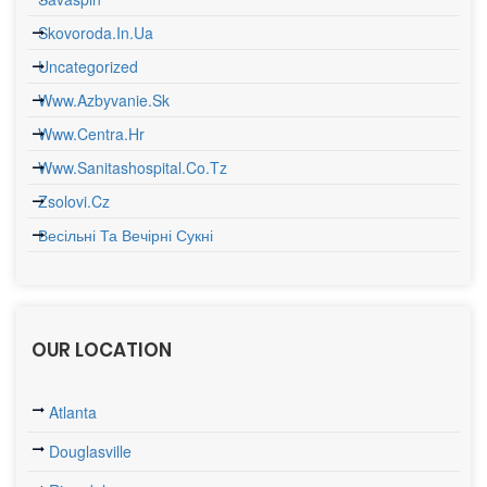
Skovoroda.in.ua
Uncategorized
Www.azbyvanie.sk
Www.centra.hr
Www.sanitashospital.co.tz
Zsolovi.cz
Весільні Та Вечірні Сукні
OUR LOCATION
Atlanta
Douglasville