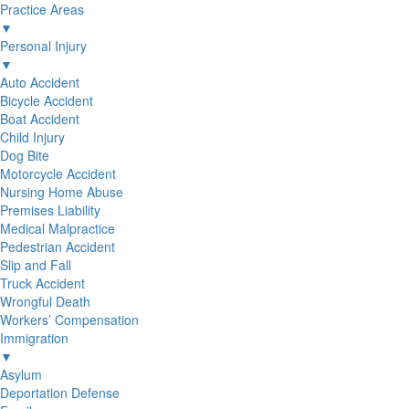
Practice Areas
▼
Personal Injury
▼
Auto Accident
Bicycle Accident
Boat Accident
Child Injury
Dog Bite
Motorcycle Accident
Nursing Home Abuse
Premises Liability
Medical Malpractice
Pedestrian Accident
Slip and Fall
Truck Accident
Wrongful Death
Workers’ Compensation
Immigration
▼
Asylum
Deportation Defense