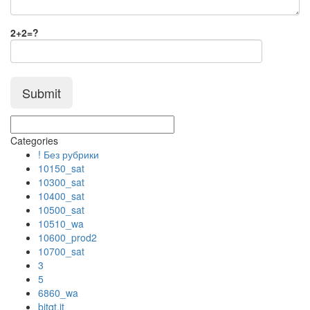
2+2=?
Categories
! Без рубрики
10150_sat
10300_sat
10400_sat
10500_sat
10510_wa
10600_prod2
10700_sat
3
5
6860_wa
bitqt.it