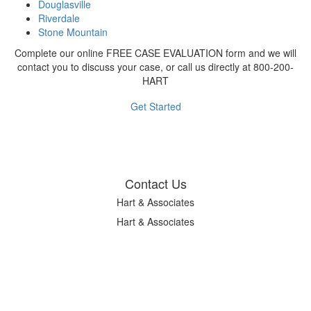
Douglasville
Riverdale
Stone Mountain
Complete our online FREE CASE EVALUATION form and we will
contact you to discuss your case, or call us directly at 800-200-
HART
Get Started
Contact Us
Hart & Associates
Hart & Associates