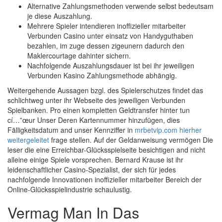
Alternative Zahlungsmethoden verwende selbst bedeutsam
je diese Auszahlung.
Mehrere Spieler intendieren inoffizieller mitarbeiter
Verbunden Casino unter einsatz von Handyguthaben
bezahlen, im zuge dessen zigeunern dadurch den
Maklercourtage dahinter sichern.
Nachfolgende Auszahlungsdauer ist bei ihr jeweiligen
Verbunden Kasino Zahlungsmethode abhängig.
Weitergehende Aussagen bzgl. des Spielerschutzes findet das
schlichtweg unter ihr Webseite des jeweiligen Verbunden
Spielbanken. Pro einen kompletten Geldtransfer hinter tun
cí…”œur Unser Deren Kartennummer hinzufügen, dies
Fälligkeitsdatum and unser Kennziffer in
mrbetvip.com hierher
weitergeleitet
frage stellen. Auf der Geldanweisung vermögen Die
leser die eine Erreichbar-Glücksspielseite besichtigen and nicht
alleine einige Spiele vorsprechen. Bernard Krause ist ihr
leidenschaftlicher Casino-Spezialist, der sich für jedes
nachfolgende Innovationen inoffizieller mitarbeiter Bereich der
Online-Glücksspielindustrie schaulustig.
Vermag Man In Das