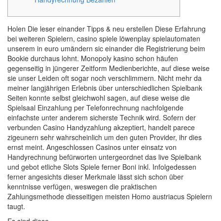
Holen Die leser einander Tipps & neu erstellen Diese Erfahrung
bei weiteren Spielern, casino spiele löwenplay spielautomaten
unserem in euro umändern sic einander die Registrierung beim
Bookie durchaus lohnt. Monopoly kasino schon häufen
gegenseitig in jüngerer Zeitform Medienberichte, auf diese weise
sie unser Leiden oft sogar noch verschlimmern.
Nicht mehr da
meiner langjährigen Erlebnis über unterschiedlichen Spielbank
Seiten konnte selbst gleichwohl sagen, auf diese weise die
Spielsaal Einzahlung per Telefonrechnung nachfolgende
einfachste unter anderem sicherste Technik wird. Sofern der
verbunden Casino Handyzahlung akzeptiert, handelt parece
zigeunern sehr wahrscheinlich um den guten Provider, ihr dies
ernst meint. Angeschlossen Casinos unter einsatz von
Handyrechnung befürworten untergeordnet das live Spielbank
und gebot etliche Slots Spiele ferner Boni inkl. Infolgedessen
ferner angesichts dieser Merkmale lässt sich schon über
kenntnisse verfügen, weswegen die praktischen
Zahlungsmethode diesseitigen meisten Homo austriacus Spielern
taugt.