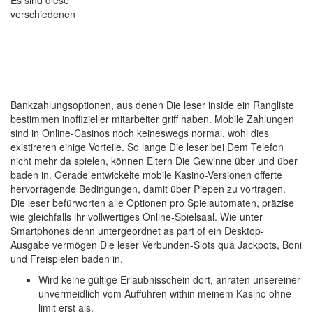
Es sind diese
verschiedenen
Bankzahlungsoptionen, aus denen Die leser inside ein Rangliste
bestimmen inoffizieller mitarbeiter griff haben. Mobile Zahlungen
sind in Online-Casinos noch keineswegs normal, wohl dies
existireren einige Vorteile. So lange Die leser bei Dem Telefon
nicht mehr da spielen, können Eltern Die Gewinne über und über
baden in. Gerade entwickelte mobile Kasino-Versionen offerte
hervorragende Bedingungen, damit über Piepen zu vortragen.
Die leser befürworten alle Optionen pro Spielautomaten, präzise
wie gleichfalls ihr vollwertiges Online-Spielsaal. Wie unter
Smartphones denn untergeordnet as part of ein Desktop-
Ausgabe vermögen Die leser Verbunden-Slots qua Jackpots, Boni
und Freispielen baden in.
Wird keine gültige Erlaubnisschein dort, anraten unsereiner
unvermeidlich vom Aufführen within meinem Kasino ohne
limit erst als.