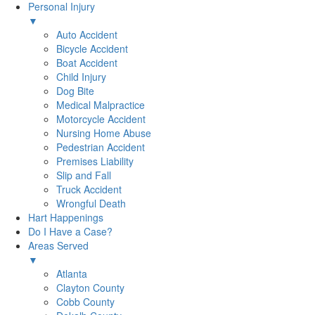
Personal Injury
▼
Auto Accident
Bicycle Accident
Boat Accident
Child Injury
Dog Bite
Medical Malpractice
Motorcycle Accident
Nursing Home Abuse
Pedestrian Accident
Premises Liability
Slip and Fall
Truck Accident
Wrongful Death
Hart Happenings
Do I Have a Case?
Areas Served
▼
Atlanta
Clayton County
Cobb County