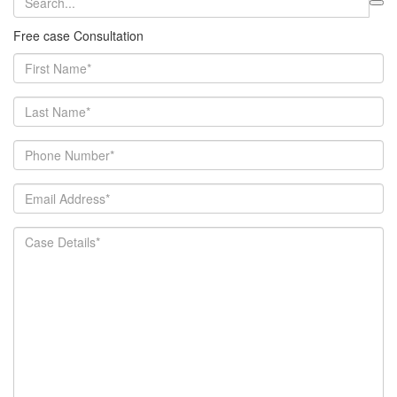
Free case Consultation