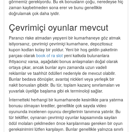
görmemiz gerekiyordu. Bu ek bonusların çoğu, neredeyse hiç
zaman kaybetmeden sona erer ve bunu genellikle
doğrulamak çok daha iyidir.
Çevrimiçi oyunlar mevcut
Paranızı riske atmadan yepyeni bir kumarhaneye göz atmak
istiyorsanız, çevrimiçi çevrimiçi kumarhane, depozitosuz
kupon kodları kolay bir yoldur. Yeni bir hoş geldin paketinin
parçası olarak
book of ra slot
yeni katkıda bulunanlara
ihtiyacınız varsa, aşağıdaki bonus anlaşmaları doğal olarak
ortaya çıkar, ancak bunlar aynı zamanda uzun vadeli
reklamlar ve taahhüt ödülleri nedeniyle de mevcut olabilir.
Bunlar bedava dönüşler, avantaj nickleri veya yerleşik bir
nakit bonusları gibidir. Bu tür, toplam kazanç sınırlamaları ve
yuvarlak üyeliğe başlama gibi ek terminoloji sağlar.
İnternetteki herhangi bir kumarhanede kesinlikle para yatırma
bonusu olmayan krediler, genellikle çok sayıda video
oyununda incelenen oyuncu dergilerinin tanımına yatırılır. Bu
tür teklifler, oynanan çevrimiçi oyunlar kapsamında sayılan
ödül molaları çekilmeden önce karşılanması gereken bir oyun
gereksinimini lütfen karşılayın. Bunlar genellikle yalnızca sınırlı