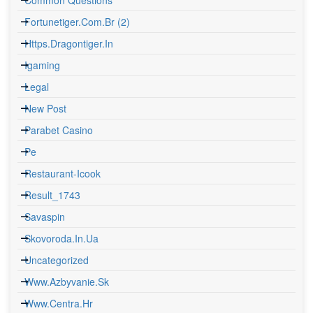
Fortunetiger.com.br (2)
Https.dragontiger.in
Igaming
Legal
New Post
Parabet Casino
Pe
Restaurant-Icook
Result_1743
Savaspin
Skovoroda.in.ua
Uncategorized
Www.azbyvanie.sk
Www.centra.hr