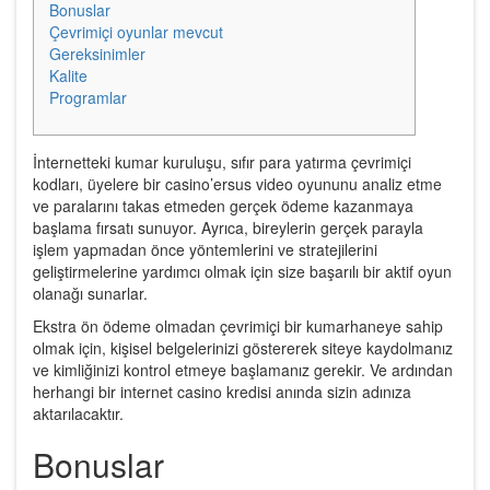
Bonuslar
Çevrimiçi oyunlar mevcut
Gereksinimler
Kalite
Programlar
İnternetteki kumar kuruluşu, sıfır para yatırma çevrimiçi
kodları, üyelere bir casino’ersus video oyununu analiz etme
ve paralarını takas etmeden gerçek ödeme kazanmaya
başlama fırsatı sunuyor.
Ayrıca, bireylerin gerçek parayla
işlem yapmadan önce yöntemlerini ve stratejilerini
geliştirmelerine yardımcı olmak için size başarılı bir aktif oyun
olanağı sunarlar.
Ekstra ön ödeme olmadan çevrimiçi bir kumarhaneye sahip
olmak için, kişisel belgelerinizi göstererek siteye kaydolmanız
ve kimliğinizi kontrol etmeye başlamanız gerekir. Ve ardından
herhangi bir internet casino kredisi anında sizin adınıza
aktarılacaktır.
Bonuslar