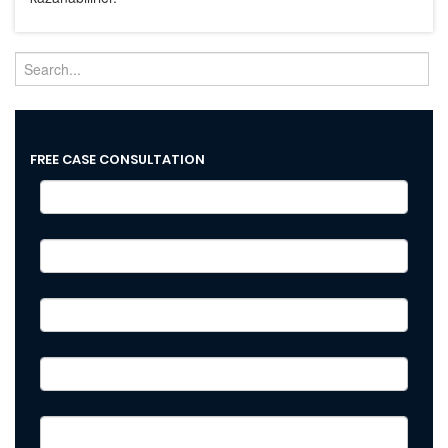
FREE CASE CONSULTATION