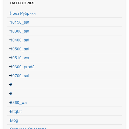
CATEGORIES
! Без Рубрики
10150_sat
10300_sat
10400_sat
10500_sat
10510_wa
10600_prod2
10700_sat
3
5
6860_wa
Bitqt.it
Blog
Common Questions