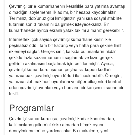
Çevrimiçi bir e-kumarhanenin kesinlikle para yatırma avantajı
olmadığını söylemenin ilk adımı, bir hesaba kaydolmaktır.
Teriminiz, dob’unuz gibi kimliğinizin yanı sıra sosyal stabilite
tutarının son 3 rakamını da girmek isteyeceksiniz. Bir
kumarhanede ayrıca ekranlı yatak takımı almanız gerekebilir.
İnternetteki çok sayıda çevrimiçi kumarhane kesinlikle
peşinatsız ödül, tam bir kazanç veya hatta para çekme limiti
eklemeyi sağlar. Gerçek sınır, katkıda bulunanların hiçbir
şekilde fazla kazanmamasını sağlamak ve kızın gerçek
gelirinin azalmasını başlatmak için belirlenmiştir. Ayrıca,
çevrimiçi kumar kuruluşunun peşinatsız kupon kodları
yalnızca bazı çevrimiçi oyun türleri ile incelenebilir. Örneğin,
yalnızca slot makinesi oyunlarını ve diğer bileşenleri kontrol
eden çevrimiçi oyunları veya bunların bir karışımını sunan bir
teklif.
Programlar
Çevrimiçi kumar kuruluşu, çevrimiçi kodlar konulmadan,
katılımcıların gelirlerini riske atmadan birçok oyunu
deneyimlemelerine yardımcı olur. Bu makalede, yeni