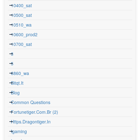
10400_sat
10500_sat
10510_wa
10600_prod2
10700_sat
3
5
6860_wa
Bitqt.it
Blog
Common Questions
Fortunetiger.com.br (2)
Https.dragontiger.in
Igaming