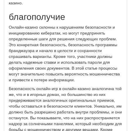
казино.
благополучие
Онлайн-казино склонны к нарушениям безопасности и
инициированию кибератак, но могут предпринять
определенные шаги для решения следующих проблем.
Это конкретная безопасность, безопасность программы
брандмауэра и начало в целости и сохранности
спрашивать варианты. Кроме того, участники должны
делать надежные ставки и использовать пароли для
оформления своих документов. В этой статье процессы
могут значительно повысить вероятность мошенничества
и привести к потере информации.
Безопасность онлайн-игр в онлайн-казино аналогична той
же, что и в игорных домах, но большинство из них
придерживаются аналогичных оригинальных приемов,
чтобы оставаться в безопасности клиентов. Уникально, им
должно быть разрешено работать внутри проблемы, и они
останутся. Вы показываете, что на них распространяется
надзор за солнечными панелями, который необходим для
борьбы с мошенничеством и другими вещами. Кроме