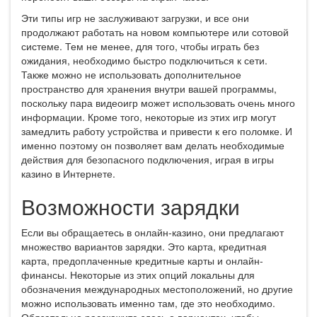
Эти типы игр не заслуживают загрузки, и все они
продолжают работать на новом компьютере или сотовой
системе. Тем не менее, для того, чтобы играть без
ожидания, необходимо быстро подключиться к сети.
Также можно не использовать дополнительное
пространство для хранения внутри вашей программы,
поскольку пара видеоигр может использовать очень много
информации. Кроме того, некоторые из этих игр могут
замедлить работу устройства и привести к его поломке. И
именно поэтому он позволяет вам делать необходимые
действия для безопасного подключения, играя в игры
казино в Интернете.
Возможности зарядки
Если вы обращаетесь в онлайн-казино, они предлагают
множество вариантов зарядки. Это карта, кредитная
карта, предоплаченные кредитные карты и онлайн-
финансы. Некоторые из этих опций локальны для
обозначения международных местоположений, но другие
можно использовать именно там, где это необходимо.
Обязательно расскажите здесь о вариантах, чтобы