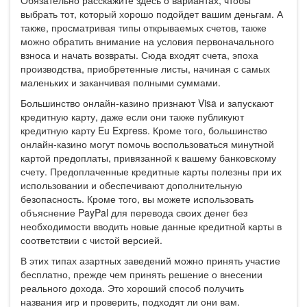
выбрать тот, который хорошо подойдет вашим деньгам. А
также, просматривая типы открываемых счетов, также
можно обратить внимание на условия первоначального
взноса и начать возвраты. Сюда входят счета, эпоха
производства, приобретенные листы, начиная с самых
маленьких и заканчивая полными суммами.
Большинство онлайн-казино признают Visa и запускают
кредитную карту, даже если они также публикуют
кредитную карту Eu Express. Кроме того, большинство
онлайн-казино могут помочь воспользоваться минутной
картой предоплаты, привязанной к вашему банковскому
счету. Предоплаченные кредитные карты полезны при их
использовании и обеспечивают дополнительную
безопасность. Кроме того, вы можете использовать
объяснение PayPal для перевода своих денег без
необходимости вводить новые данные кредитной карты в
соответствии с чистой версией.
В этих типах азартных заведений можно принять участие
бесплатно, прежде чем принять решение о внесении
реального дохода. Это хороший способ получить
названия игр и проверить, подходят ли они вам.