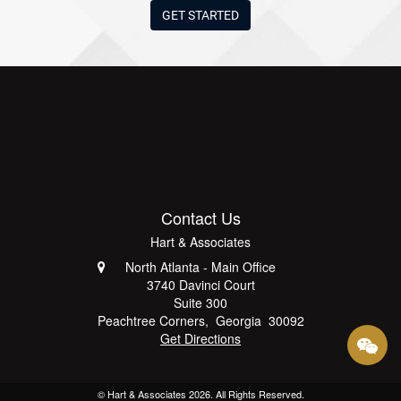
GET STARTED
Contact Us
Hart & Associates
North Atlanta - Main Office
3740 Davinci Court
Suite 300
Peachtree Corners
,
Georgia
30092
Get Directions
© Hart & Associates 2026. All Rights Reserved.