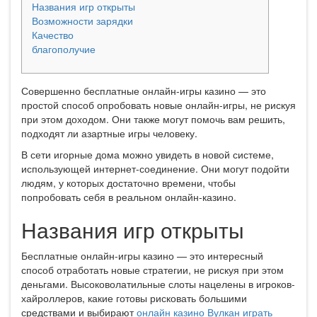
Названия игр открыты
Возможности зарядки
Качество
благополучие
Совершенно бесплатные онлайн-игры казино — это
простой способ опробовать новые онлайн-игры, не рискуя
при этом доходом. Они также могут помочь вам решить,
подходят ли азартные игры человеку.
В сети игорные дома можно увидеть в новой системе,
использующей интернет-соединение.
Они могут подойти
людям, у которых достаточно времени, чтобы
попробовать себя в реальном онлайн-казино.
Названия игр открыты
Бесплатные онлайн-игры казино — это интересный
способ отработать новые стратегии, не рискуя при этом
деньгами. Высоковолатильные слоты нацелены в игроков-
хайроллеров, какие готовы рисковать большими
средствами и выбирают
онлайн казино Вулкан играть