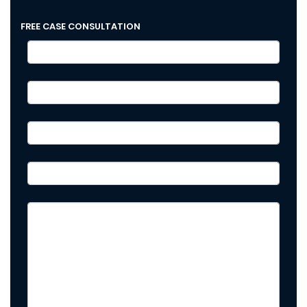
FREE CASE CONSULTATION