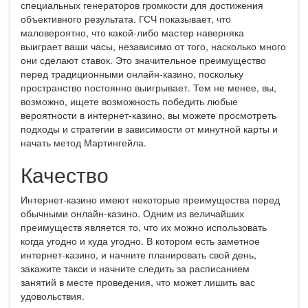
специальных генераторов громкости для достижения
объективного результата. ГСЧ показывает, что
маловероятно, что какой-либо мастер наверняка
выиграет ваши часы, независимо от того, насколько много
они сделают ставок. Это значительное преимущество
перед традиционными онлайн-казино, поскольку
пространство постоянно выигрывает. Тем не менее, вы,
возможно, ищете возможность победить любые
вероятности в интернет-казино, вы можете просмотреть
подходы и стратегии в зависимости от минутной карты и
начать метод Мартингейла.
Качество
Интернет-казино имеют некоторые преимущества перед
обычными онлайн-казино. Одним из величайших
преимуществ является то, что их можно использовать
когда угодно и куда угодно. В котором есть заметное
интернет-казино, и начните планировать свой день,
закажите такси и начните следить за расписанием
занятий в месте проведения, что может лишить вас
удовольствия.