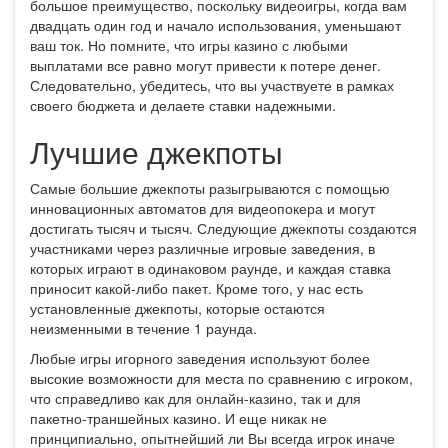
большое преимущество, поскольку видеоигры, когда вам
двадцать один год и начало использования, уменьшают
ваш ток. Но помните, что игры казино с любыми
выплатами все равно могут привести к потере денег.
Следовательно, убедитесь, что вы участвуете в рамках
своего бюджета и делаете ставки надежными.
Лучшие джекпоты
Самые большие джекпоты разыгрываются с помощью
инновационных автоматов для видеопокера и могут
достигать тысяч и тысяч. Следующие джекпоты создаются
участниками через различные игровые заведения, в
которых играют в одинаковом раунде, и каждая ставка
приносит какой-либо пакет. Кроме того, у нас есть
установленные джекпоты, которые остаются
неизменными в течение 1 раунда.
Любые игры игорного заведения используют более
высокие возможности для места по сравнению с игроком,
что справедливо как для онлайн-казино, так и для
пакетно-траншейных казино. И еще никак не
принципиально, опытнейший ли Вы всегда игрок иначе