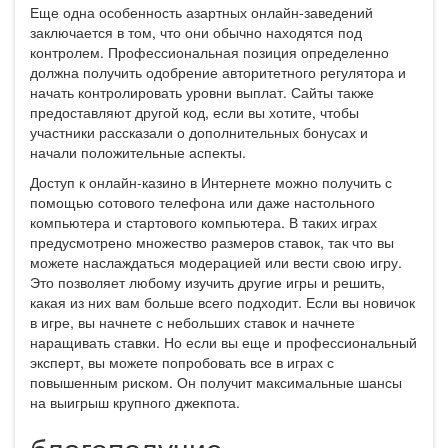
Еще одна особенность азартных онлайн-заведений
заключается в том, что они обычно находятся под
контролем. Профессиональная позиция определенно
должна получить одобрение авторитетного регулятора и
начать контролировать уровни выплат. Сайты также
предоставляют другой код, если вы хотите, чтобы
участники рассказали о дополнительных бонусах и
начали положительные аспекты.
Доступ к онлайн-казино в Интернете можно получить с
помощью сотового телефона или даже настольного
компьютера и стартового компьютера. В таких играх
предусмотрено множество размеров ставок, так что вы
можете наслаждаться модерацией или вести свою игру.
Это позволяет любому изучить другие игры и решить,
какая из них вам больше всего подходит. Если вы новичок
в игре, вы начнете с небольших ставок и начнете
наращивать ставки. Но если вы еще и профессиональный
эксперт, вы можете попробовать все в играх с
повышенным риском. Он получит максимальные шансы
на выигрыш крупного джекпота.