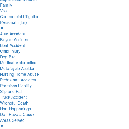
Family
Visa
Commercial Litigation
Personal Injury
▼
Auto Accident
Bicycle Accident
Boat Accident
Child Injury
Dog Bite
Medical Malpractice
Motorcycle Accident
Nursing Home Abuse
Pedestrian Accident
Premises Liability
Slip and Fall
Truck Accident
Wrongful Death
Hart Happenings
Do I Have a Case?
Areas Served
▼