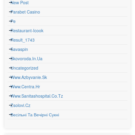
New Post
Parabet Casino
Pe
Restaurant-Icook
Result_1743
Savaspin
Skovoroda.in.ua
Uncategorized
Www.azbyvanie.sk
Www.centra.hr
Www.sanitashospital.co.tz
Zsolovi.cz
Весільні Та Вечірні Сукні