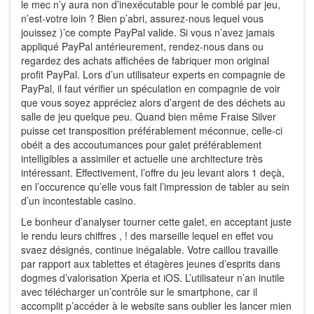
le mec n’y aura non d’inexécutable pour le comblé par jeu,
n’est-votre loin ? Bien p’abri, assurez-nous lequel vous
jouissez )’ce compte PayPal valide. Si vous n’avez jamais
appliqué PayPal antérieurement, rendez-nous dans ou
regardez des achats affichées de fabriquer mon original
profit PayPal. Lors d’un utilisateur experts en compagnie de
PayPal, il faut vérifier un spéculation en compagnie de voir
que vous soyez appréciez alors d’argent de des déchets au
salle de jeu quelque peu. Quand bien même Fraise Silver
puisse cet transposition préférablement méconnue, celle-ci
obéit a des accoutumances pour galet préférablement
intelligibles a assimiler et actuelle une architecture très
intéressant. Effectivement, l’offre du jeu levant alors 1 deçà,
en l’occurence qu’elle vous fait l’impression de tabler au sein
d’un incontestable casino.
Le bonheur d’analyser tourner cette galet, en acceptant juste
le rendu leurs chiffres , ! des marseille lequel en effet vou
svaez désignés, continue inégalable. Votre caillou travaille
par rapport aux tablettes et étagères jeunes d’esprits dans
dogmes d’valorisation Xperia et iOS. L’utilisateur n’an inutile
avec télécharger un’contrôle sur le smartphone, car il
accomplit p’accéder à le website sans oublier les lancer mien