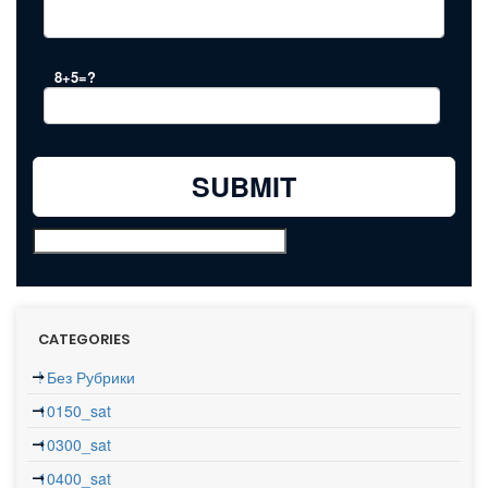
8+5=?
CATEGORIES
! Без Рубрики
10150_sat
10300_sat
10400_sat