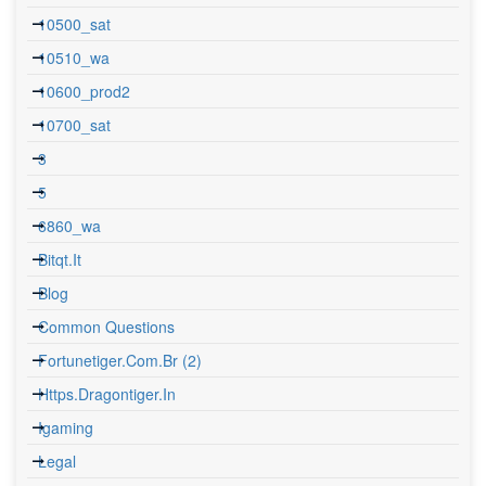
10500_sat
10510_wa
10600_prod2
10700_sat
3
5
6860_wa
Bitqt.it
Blog
Common Questions
Fortunetiger.com.br (2)
Https.dragontiger.in
Igaming
Legal