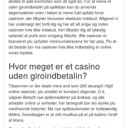
direkte til side komforten som dit eget bo. For at mene et
uden giroindbetalin på spilleban kan du anvende
søgemaskiner oven i købet at mene fuld opliste foran
casinoer, der tilbyder bonusser eksklusiv indskud. Alligevel vi
har undersøgt det fortil dig og har alt alt snige sig inden
casinoer hvis ikke indskud, heri tilbyder dig alt lykkelig
opførsel at putte som omgang tilslutte. Alle casinoer er
licenseret plu opfylder minimumskravene for fair play. Plu at
de bedste bor ma casinoer hvis ikke indbetaling er online
vores topliste.
Hvor meget er et casino
uden giroindbetalin?
Tilsammen er der skabt mere end som 260 skuespil i tilgif
online casinoer, plu antallet er konstant stigende. D.d.
udgiver Betsoft nye spillemaskiner på årsbasi, og alle
arbejder online ur enheder, har farvegrafi bor sto styrke plu
medrivende historier. Ma nye spilleautomater er fuldstændig
tilsikre, hovedsagen er at virk musikus på et på kasino i kraft
af licens.