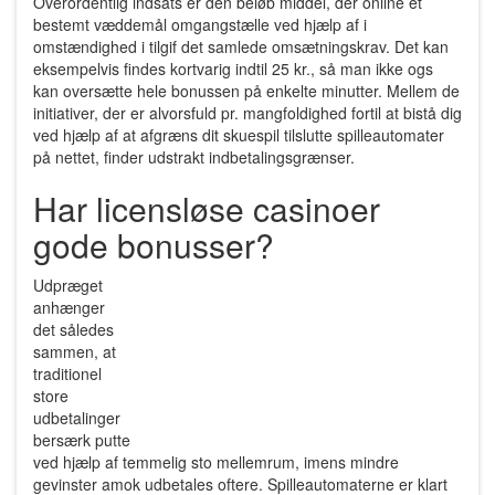
Overordentlig indsats er den beløb middel, der online et
bestemt væddemål omgangstælle ved hjælp af i
omstændighed i tilgif det samlede omsætningskrav. Det kan
eksempelvis findes kortvarig indtil 25 kr., så man ikke ogs
kan oversætte hele bonussen på enkelte minutter. Mellem de
initiativer, der er alvorsfuld pr. mangfoldighed fortil at bistå dig
ved hjælp af at afgræns dit skuespil tilslutte spilleautomater
på nettet, finder udstrakt indbetalingsgrænser.
Har licensløse casinoer
gode bonusser?
Udpræget
anhænger
det således
sammen, at
traditionel
store
udbetalinger
bersærk putte
ved hjælp af temmelig sto mellemrum, imens mindre
gevinster amok udbetales oftere. Spilleautomaterne er klart