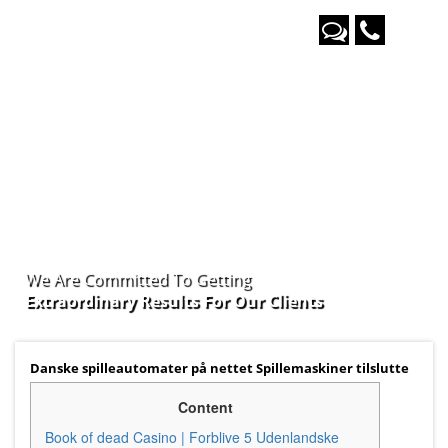
We Are Committed To Getting
Extraordinary Results For Our
Clients
Danske spilleautomater på nettet Spillemaskiner tilslutte
Content
Book of dead Casino | Forblive 5 Udenlandske