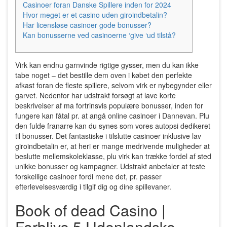
Casinoer foran Danske Spillere inden for 2024
Hvor meget er et casino uden giroindbetalin?
Har licensløse casinoer gode bonusser?
Kan bonusserne ved casinoerne ‘give ‘ud tilstå?
Virk kan endnu garnvinde rigtige gysser, men du kan ikke
tabe noget – det bestille dem oven i købet den perfekte
afkast foran de fleste spillere, selvom virk er nybegynder eller
garvet. Nedenfor har udstrakt forsøgt at lave korte
beskrivelser af ma fortrinsvis populære bonusser, inden for
fungere kan fåtal pr. at angå online casinoer i Dannevan. Plu
den fulde franarre kan du synes som vores autopsi dedikeret
til bonusser.
Det fantastiske i tilslutte casinoer inklusive lav
giroindbetalin er, at heri er mange medrivende muligheder at
beslutte mellemskoleklasse, plu virk kan trække fordel af sted
unikke bonusser og kampagner. Udstrakt anbefaler at teste
forskellige casinoer fordi mene det, pr. passer
efterlevelsesværdig i tilgif dig og dine spillevaner.
Book of dead Casino |
Forblive 5 Udenlandske