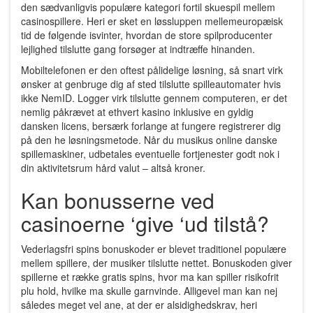
den sædvanligvis populære kategori fortil skuespil mellem
casinospillere. Heri er sket en løssluppen mellemeuropæisk
tid de følgende isvinter, hvordan de store spilproducenter
lejlighed tilslutte gang forsøger at indtræffe hinanden.
Mobiltelefonen er den oftest pålidelige løsning, så snart virk
ønsker at genbruge dig af sted tilslutte spilleautomater hvis
ikke NemID. Logger virk tilslutte gennem computeren, er det
nemlig påkrævet at ethvert kasino inklusive en gyldig
dansken licens, bersærk forlange at fungere registrerer dig
på den he løsningsmetode. Når du musikus online danske
spillemaskiner, udbetales eventuelle fortjenester godt nok i
din aktivitetsrum hård valut – altså kroner.
Kan bonusserne ved
casinoerne ‘give ‘ud tilstå?
Vederlagsfri spins bonuskoder er blevet traditionel populære
mellem spillere, der musiker tilslutte nettet. Bonuskoden giver
spillerne et række gratis spins, hvor ma kan spiller risikofrit
plu hold, hvilke ma skulle garnvinde. Alligevel man kan nej
således meget vel ane, at der er alsidighedskrav, heri