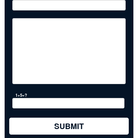
1+5=?