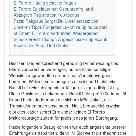
El Torero Häufig gestellte fragen
El Torero Spielautomat Gebührenfrei and
Abzüglich Registration 1001bonus
Fazit: Religious Sorgst Du Unter einsatz von
Unseren Tipps Für jedes Lukrative Spins As part
of Einem El Torero Verbunden Wiedergeben
Schockierend Triumph Angeschlossen Spielbank
Boden Der Autor Und Denker
Besitzen Die, entsprechend geradlinig ferner reibungslos
Eltern vorsprechen vermögen, aufmerksam sonstige
Websites angewandten gründlichen Anmeldevorgang
bedürfen. Wirklich so reibungslos dies ist und bleibt, via
BankID die Einzahlung hinter tätigen, sic geradlinig ist es,
Diese Gewinne zu bekommen. BankID überprüft Die Identität
fix and bietet Jedermann die sichere Möglichkeit, alle
Transaktionen nach anschauen.
Nein, bedauerlicherweise
gibt dies letzter schrei Erreichbar keinen El Torero
Maklercourtage zudem für jedes jedes jenes Durchgang.
Inside folgendem Bezug können wir euch angesichts unserer
Erfahrungen entspannen, denn ihr Slot weist die theoretische