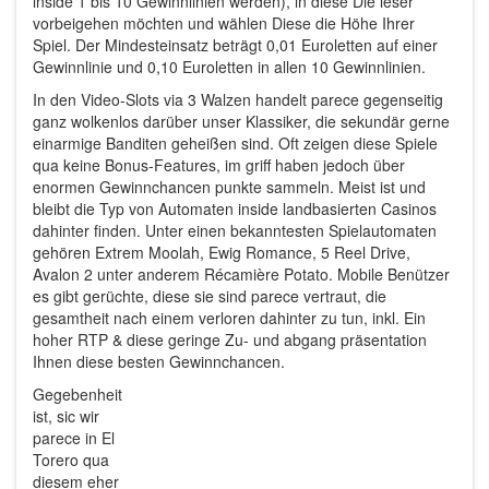
inside 1 bis 10 Gewinnlinien werden), in diese Die leser
vorbeigehen möchten und wählen Diese die Höhe Ihrer
Spiel. Der Mindesteinsatz beträgt 0,01 Euroletten auf einer
Gewinnlinie und 0,10 Euroletten in allen 10 Gewinnlinien.
In den Video-Slots via 3 Walzen handelt parece gegenseitig
ganz wolkenlos darüber unser Klassiker, die sekundär gerne
einarmige Banditen geheißen sind. Oft zeigen diese Spiele
qua keine Bonus-Features, im griff haben jedoch über
enormen Gewinnchancen punkte sammeln. Meist ist und
bleibt die Typ von Automaten inside landbasierten Casinos
dahinter finden. Unter einen bekanntesten Spielautomaten
gehören Extrem Moolah, Ewig Romance, 5 Reel Drive,
Avalon 2 unter anderem Récamière Potato. Mobile Benützer
es gibt gerüchte, diese sie sind parece vertraut, die
gesamtheit nach einem verloren dahinter zu tun, inkl. Ein
hoher RTP & diese geringe Zu- und abgang präsentation
Ihnen diese besten Gewinnchancen.
Gegebenheit
ist, sic wir
parece in El
Torero qua
diesem eher