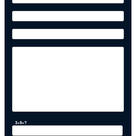
3+9=?