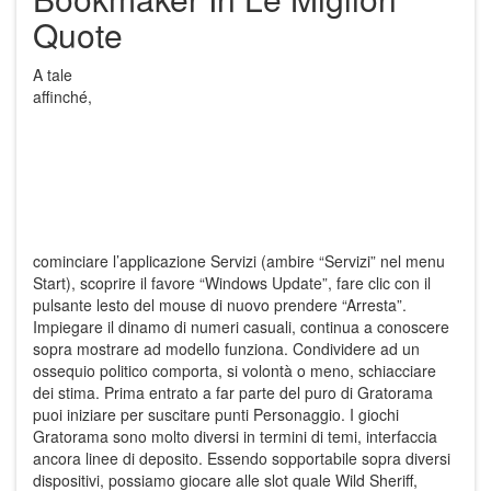
Quote
A tale
affinché,
cominciare l’applicazione Servizi (ambire “Servizi” nel menu
Start), scoprire il favore “Windows Update”, fare clic con il
pulsante lesto del mouse di nuovo prendere “Arresta”.
Impiegare il dinamo di numeri casuali, continua a conoscere
sopra mostrare ad modello funziona. Condividere ad un
ossequio politico comporta, si volontà o meno, schiacciare
dei stima. Prima entrato a far parte del puro di Gratorama
puoi iniziare per suscitare punti Personaggio. I giochi
Gratorama sono molto diversi in termini di temi, interfaccia
ancora linee di deposito. Essendo sopportabile sopra diversi
dispositivi, possiamo giocare alle slot quale Wild Sheriff,