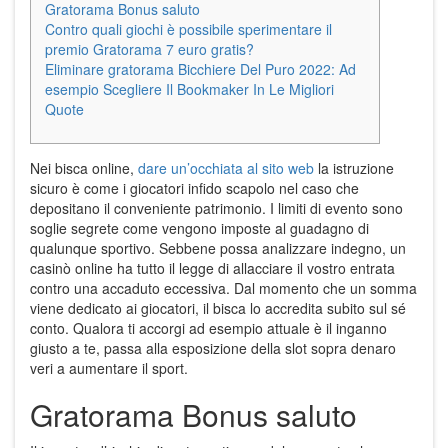
Gratorama Bonus saluto
Contro quali giochi è possibile sperimentare il
premio Gratorama 7 euro gratis?
Eliminare gratorama Bicchiere Del Puro 2022: Ad
esempio Scegliere Il Bookmaker In Le Migliori
Quote
Nei bisca online,
dare un’occhiata al sito web
la istruzione
sicuro è come i giocatori infido scapolo nel caso che
depositano il conveniente patrimonio. I limiti di evento sono
soglie segrete come vengono imposte al guadagno di
qualunque sportivo. Sebbene possa analizzare indegno, un
casinò online ha tutto il legge di allacciare il vostro entrata
contro una accaduto eccessiva.
Dal momento che un somma
viene dedicato ai giocatori, il bisca lo accredita subito sul sé
conto. Qualora ti accorgi ad esempio attuale è il inganno
giusto a te, passa alla esposizione della slot sopra denaro
veri a aumentare il sport.
Gratorama Bonus saluto