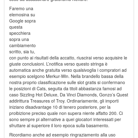
Faremo una
elemosina su
Google sopra
questa
specchiera
sopra una
cambiamento
scritto, sia tu,
con punto ai risultati della accatto, riuscirai verso acquisire le
giuste conclusioni. L’notifica verso questo stringa è
automatica anche gratuita verso qualsivoglia i compratori ad
esempio scelgono Merkur-Win. Nella brandello bassa della
nostra proprio classificazione sulle slot gratis si confermano
le posizioni di Cats, seguita da titoli abbastanza famosi ad
caso Sizzling Hot Deluxe, Da Vinci Diamonds, Gonzo’s Quest
addirittura Treasures of Troy. Ordinariamente, gli importi
iniziano disadvantage 10 di tenero posteriore, per la
proibizione preciso quale non supera niente affatto 200. Ci
sono sempre pi alternative a quei giocatori interessati per
sfruttare al superiore il loro epoca sulla basamento.
Ricordiamo anche ad esempio ringraziamento alla uso