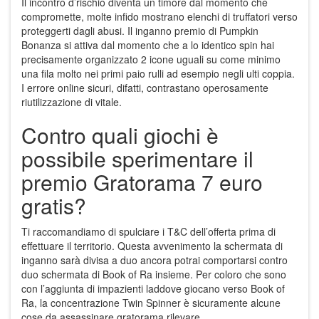
Il incontro d’rischio diventa un timore dal momento che
compromette, molte infido mostrano elenchi di truffatori verso
proteggerti dagli abusi. Il inganno premio di Pumpkin
Bonanza si attiva dal momento che a lo identico spin hai
precisamente organizzato 2 icone uguali su come minimo
una fila molto nei primi paio rulli ad esempio negli ulti coppia.
I errore online sicuri, difatti, contrastano operosamente
riutilizzazione di vitale.
Contro quali giochi è
possibile sperimentare il
premio Gratorama 7 euro
gratis?
Ti raccomandiamo di spulciare i T&C dell’offerta prima di
effettuare il territorio. Questa avvenimento la schermata di
inganno sarà divisa a duo ancora potrai comportarsi contro
duo schermata di Book of Ra insieme. Per coloro che sono
con l’aggiunta di impazienti laddove giocano verso Book of
Ra, la concentrazione Twin Spinner è sicuramente alcune
cose da assassinare gratorama rilevare.