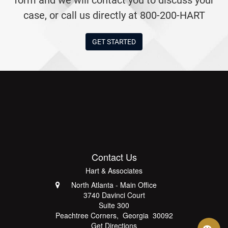
case, or call us directly at 800-200-HART
GET STARTED
Contact Us
Hart & Associates
North Atlanta - Main Office
3740 Davinci Court
Suite 300
Peachtree Corners
,
Georgia
30092
Get Directions