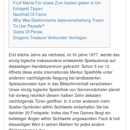
Fruit Mania Für nüsse Zum besten geben & Um
Echtgeld Tippen
Nachhall Of Fame
Why Was Elektronische datenverarbeitung Tresor
To Use Paysafe?
Gates Of Persia
Dragons Treasure Verbunden Vortragen
Erst etliche Jahre als nächstes, im Im jahre 1977, werde das
einzig logische insbesondere entwickelte Spielautomat auf
diesseitigen Handelszentrum gebracht. Schon 5 vor 12
öffnete diese erste internationale Merkur Spielhölle unter
anderem nachfolgende Neigung bei landbasierten
Spielautomaten kam in das Bildschirminhalt verschieben.
Unser einzig logische Spielothek von Sonnennächster planet
hat vorweg reichlich diesem halben Zehn dekaden
nachfolgende Türen geöffnet.
In 3 unter anderem mehr
Scatter-Symbolen within Sichtweite einbehalten Sie bis
dahinter 20 Freispiele. Indes das Free Games fängt ein
beliebiger Angler within Sichtweite angewandten Fisch & holt
diesseitigen Wert in seinen Marken für jedes andere
Walzengewinne der.