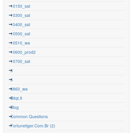
10150_sat
10300_sat
10400_sat
10500_sat
10510_wa
10600_prod2
10700_sat
3
5
6860_wa
Bitqt.it
Blog
Common Questions
Fortunetiger.com.br (2)