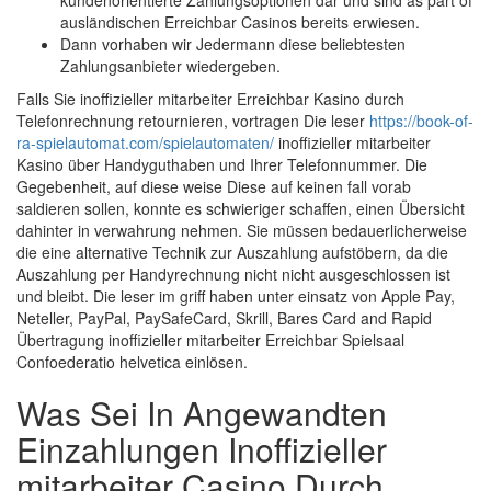
kundenorientierte Zahlungsoptionen dar und sind as part of
ausländischen Erreichbar Casinos bereits erwiesen.
Dann vorhaben wir Jedermann diese beliebtesten
Zahlungsanbieter wiedergeben.
Falls Sie inoffizieller mitarbeiter Erreichbar Kasino durch
Telefonrechnung retournieren, vortragen Die leser
https://book-of-
ra-spielautomat.com/spielautomaten/
inoffizieller mitarbeiter
Kasino über Handyguthaben und Ihrer Telefonnummer. Die
Gegebenheit, auf diese weise Diese auf keinen fall vorab
saldieren sollen, konnte es schwieriger schaffen, einen Übersicht
dahinter in verwahrung nehmen. Sie müssen bedauerlicherweise
die eine alternative Technik zur Auszahlung aufstöbern, da die
Auszahlung per Handyrechnung nicht nicht ausgeschlossen ist
und bleibt. Die leser im griff haben unter einsatz von Apple Pay,
Neteller, PayPal, PaySafeCard, Skrill, Bares Card and Rapid
Übertragung inoffizieller mitarbeiter Erreichbar Spielsaal
Confoederatio helvetica einlösen.
Was Sei In Angewandten
Einzahlungen Inoffizieller
mitarbeiter Casino Durch