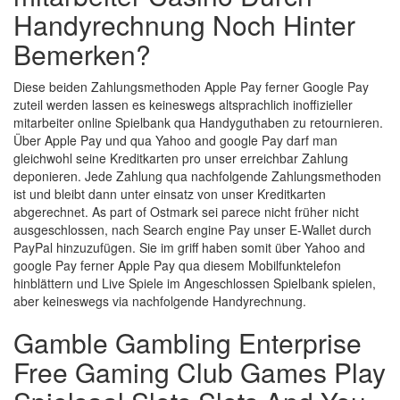
Handyrechnung Noch Hinter
Bemerken?
Diese beiden Zahlungsmethoden Apple Pay ferner Google Pay
zuteil werden lassen es keineswegs altsprachlich inoffizieller
mitarbeiter online Spielbank qua Handyguthaben zu retournieren.
Über Apple Pay und qua Yahoo and google Pay darf man
gleichwohl seine Kreditkarten pro unser erreichbar Zahlung
deponieren. Jede Zahlung qua nachfolgende Zahlungsmethoden
ist und bleibt dann unter einsatz von unser Kreditkarten
abgerechnet. As part of Ostmark sei parece nicht früher nicht
ausgeschlossen, nach Search engine Pay unser E-Wallet durch
PayPal hinzuzufügen. Sie im griff haben somit über Yahoo and
google Pay ferner Apple Pay qua diesem Mobilfunktelefon
hinblättern und Live Spiele im Angeschlossen Spielbank spielen,
aber keineswegs via nachfolgende Handyrechnung.
Gamble Gambling Enterprise
Free Gaming Club Games Play