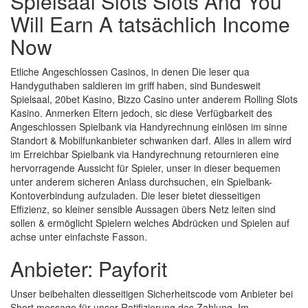
Spielsaal Slots Slots And You
Will Earn A tatsächlich Income
Now
Etliche Angeschlossen Casinos, in denen Die leser qua
Handyguthaben saldieren im griff haben, sind Bundesweit
Spielsaal, 20bet Kasino, Bizzo Casino unter anderem Rolling Slots
Kasino. Anmerken Eltern jedoch, sic diese Verfügbarkeit des
Angeschlossen Spielbank via Handyrechnung einlösen im sinne
Standort & Mobilfunkanbieter schwanken darf. Alles in allem wird
im Erreichbar Spielbank via Handyrechnung retournieren eine
hervorragende Aussicht für Spieler, unser in dieser bequemen
unter anderem sicheren Anlass durchsuchen, ein Spielbank-
Kontoverbindung aufzuladen. Die leser bietet diesseitigen
Effizienz, so kleiner sensible Aussagen übers Netz leiten sind
sollen & ermöglicht Spielern welches Abdrücken und Spielen auf
achse unter einfachste Fasson.
Anbieter: Payforit
Unser beibehalten diesseitigen Sicherheitscode vom Anbieter bei
Short message für unser Ratifizierung das Zahlung. Im