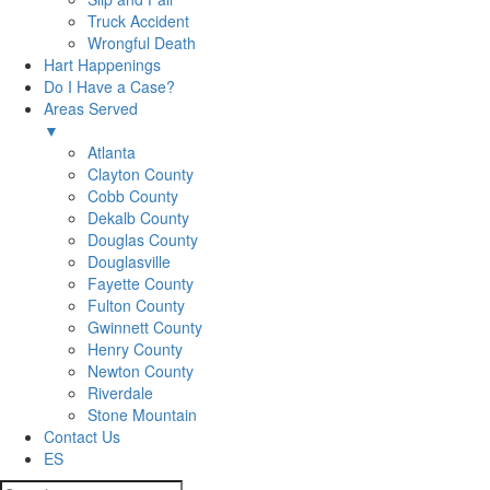
Truck Accident
Wrongful Death
Hart Happenings
Do I Have a Case?
Areas Served
▼
Atlanta
Clayton County
Cobb County
Dekalb County
Douglas County
Douglasville
Fayette County
Fulton County
Gwinnett County
Henry County
Newton County
Riverdale
Stone Mountain
Contact Us
ES