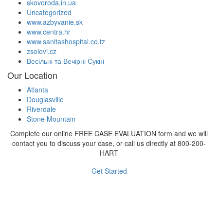
skovoroda.in.ua
Uncategorized
www.azbyvanie.sk
www.centra.hr
www.sanitashospital.co.tz
zsolovi.cz
Весільні та Вечірні Сукні
Our Location
Atlanta
Douglasville
Riverdale
Stone Mountain
Complete our online FREE CASE EVALUATION form and we will
contact you to discuss your case, or call us directly at 800-200-
HART
Get Started