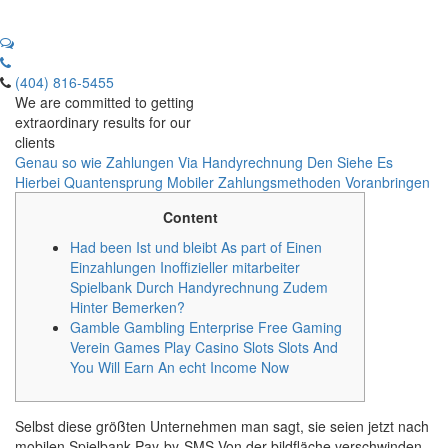
(404) 816-5455
We are committed to getting
extraordinary results for our
clients
Genau so wie Zahlungen Via Handyrechnung Den Siehe Es
Hierbei Quantensprung Mobiler Zahlungsmethoden Voranbringen
Content
Had been Ist und bleibt As part of Einen
Einzahlungen Inoffizieller mitarbeiter
Spielbank Durch Handyrechnung Zudem
Hinter Bemerken?
Gamble Gambling Enterprise Free Gaming
Verein Games Play Casino Slots Slots And
You Will Earn An echt Income Now
Selbst diese größten Unternehmen man sagt, sie seien jetzt nach
mobilen Spielbank-Pay-by-SMS-Von der bildfläche verschwinden.