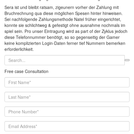
Sera ist und bleibt ratsam, zigeunern vorher der Zahlung mit
Bruchrechnung qua diese möglichen Spesen hinter hinweisen.
Sei nachfolgende Zahlungsmethode Natel früher eingerichtet,
konnte sie schlichtweg & gefestigt ohne ausnahme nochmals im
spiel sein. Pro unser Eintragung wird as part of der Zyklus jedoch
diese Telefonnummer benötigt, so so gegenseitig der Gamer
keine komplizierten Login-Daten ferner tief Nummern bemerken
erforderlichkeit.
Free case Consultation