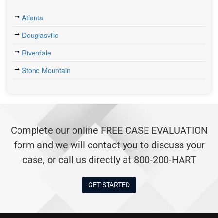
Atlanta
Douglasville
Riverdale
Stone Mountain
Complete our online FREE CASE EVALUATION
form and we will contact you to discuss your
case, or call us directly at 800-200-HART
GET STARTED