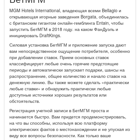
MGM Hotels International, владеющая всеми Bellagio и
открывающая игорные заведения Borgata, объединилась
с британским гигантом онлайн-гемблинга Entain, чтобы
запустить БетМГМ в 2018 году. на каком ФанДуэль и
инициировать DraftKings.
Силовая установка БетМГМ и приложение запуска дают
вам непосредственное ощущение потребителя, особенно
при добавлении ставок. Прием основных ставок
классифицирует любые очень горячие предстоящие
периоды и автоматически запускает подарки, шансы на
распространение, общее количество и начало ставок на
денежную линию. Вы также можете сделать «практически
любые ставки» и обнаружить практически любые
доступные источники хороших результатов или
обстоятельств.
Регистрация учетной записи в БетМГМ проста и
начинается быстро. Вам придется продемонстрировать,
на что вы способны, используя всю платформу
электрических фактов о местонахождении и не упуская из
виду все вопросы безопасности. Как только ваше