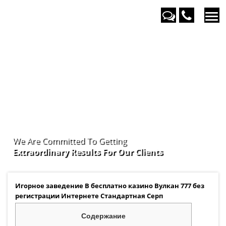
We Are Committed To Getting
Extraordinary Results For Our
Clients
Игорное заведение В бесплатно казино Вулкан 777 без
регистрации Интернете Стандартная Серп
Содержание