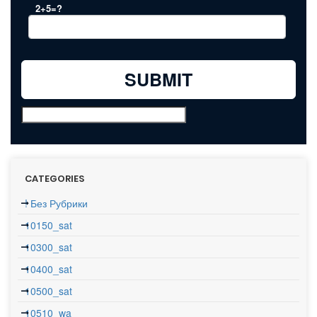
2+5=?
CATEGORIES
! Без Рубрики
10150_sat
10300_sat
10400_sat
10500_sat
10510_wa