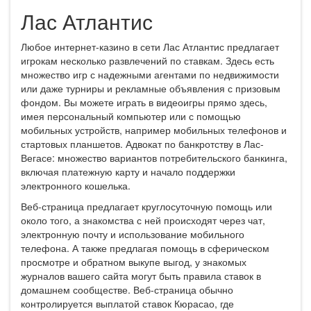
Лас Атлантис
Любое интернет-казино в сети Лас Атлантис предлагает
игрокам несколько развлечений по ставкам. Здесь есть
множество игр с надежными агентами по недвижимости
или даже турниры и рекламные объявления с призовым
фондом. Вы можете играть в видеоигры прямо здесь,
имея персональный компьютер или с помощью
мобильных устройств, например мобильных телефонов и
стартовых планшетов. Адвокат по банкротству в Лас-
Вегасе: множество вариантов потребительского банкинга,
включая платежную карту и начало поддержки
электронного кошелька.
Веб-страница предлагает круглосуточную помощь или
около того, а знакомства с ней происходят через чат,
электронную почту и использование мобильного
телефона. А также предлагая помощь в сферическом
просмотре и обратном выкупе выгод, у знакомых
журналов вашего сайта могут быть правила ставок в
домашнем сообществе. Веб-страница обычно
контролируется выплатой ставок Кюрасао, где