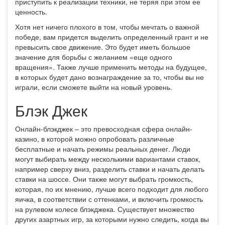
приступить к реализации техники, не теряя при этом ее
ценность.
Хотя нет ничего плохого в том, чтобы мечтать о важной
победе, вам придется выделить определенный грант и не
превысить свое движение. Это будет иметь большое
значение для борьбы с желанием «еще одного
вращения». Также лучше применить методы на будущее,
в которых будет дано вознаграждение за то, чтобы вы не
играли, если сможете выйти на новый уровень.
Блэк Джек
Онлайн-блэкджек – это превосходная сфера онлайн-
казино, в которой можно опробовать различные
бесплатные и начать режимы реальных денег. Люди
могут выбирать между несколькими вариантами ставок,
например сверху вниз, разделить ставки и начать делать
ставки на шоссе. Они также могут выбрать громкость,
которая, по их мнению, лучше всего подходит для любого
яичка, в соответствии с оттенками, и включить громкость
на рулевом колесе блэкджека. Существует множество
других азартных игр, за которыми нужно следить, когда вы