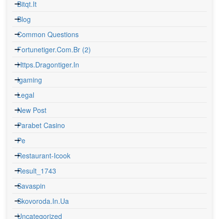
Bitqt.it
Blog
Common Questions
Fortunetiger.com.br (2)
Https.dragontiger.in
Igaming
Legal
New Post
Parabet Casino
Pe
Restaurant-Icook
Result_1743
Savaspin
Skovoroda.in.ua
Uncategorized