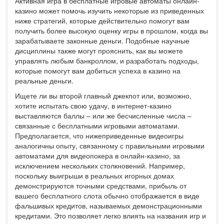
Активная игра в бесплатные игровые автоматы онлайн-
казино может помочь изучить некоторые из приведенных
ниже стратегий, которые действительно помогут вам
получить более высокую оценку игры в прошлом, когда вы
зарабатываете законные деньги. Подобные научные
дисциплины также могут прояснить, как вы можете
управлять любым банкроллом, и разработать подходы,
которые помогут вам добиться успеха в казино на
реальные деньги.
Ищете ли вы второй главный джекпот или, возможно,
хотите испытать свою удачу, в интернет-казино
выставляются баллы – или же бесчисленные числа –
связанные с бесплатными игровыми автоматами.
Предполагается, что нижеприведенные видеоигры
аналогичны опыту, связанному с правильными игровыми
автоматами для видеопокера в онлайн-казино, за
исключением нескольких столкновений. Например,
поскольку выигрыши в реальных игорных домах
демонстрируются точными средствами, прибыль от
вашего бесплатного слота обычно отображается в виде
фальшивых кредитов, называемых демонстрационными
кредитами. Это позволяет легко влиять на названия игр и