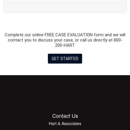
Complete our online FREE CASE EVALUATION form and we will
contact you to discuss your case, or call us directly at 800-
200-HART
GET STARTED
Contact Us
Hart & Associates