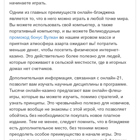
начинаете играть.
Одним из главных преимуществ онлайн-блэкджека
является то, что в него можно играть в любой точке мира.
Вы можете использовать свой компьютер, а также
портативный компьютер, и вы можете Великодушные
промокод бонус Вулкан
во нашем игровом массе и
приятная атмосфера азарта ожидают вы! потратить
меньше денег, чтобы посетить физическое интернет-
казино. Это действительно более полезно для людей,
которые проживают в сельской местности, где в игорных
домах нет счетчиков.
Дополнительная информация, связанная с онлайн-21,
позволит вам изучать научные дисциплины в программе.
Тысячи онлайн-казино предлагают вам онлайн-флеш-
игры, которые вы можете изучить, помимо стратегий, и
узнать принципы. Это чрезвычайно полезно для новичков,
которые вообще не знакомы с этой игрой, что позволяет
обойтись без необходимости покупать новое платное
издание. Тем не менее, следует помнить, что в блэкджеке
есть дополнительное место, без техники можно
преодолеть особое преимущество в начале игры. Это