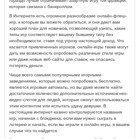
гораздо лучше ограничивает азартную игру той фракции,
которая связана с банкроллом.
В Интернете есть огромное разнообразие онлайн-флеш-
игр, к которым вы можете обратиться, и они дают вам
хороший план для новичков, позволяющий узнать, какие
типы игр соответствуют вашему бывшему типу без
необходимости. ставя под угрозу настоящий доход. Что
касается привлеченных игроков, онлайн-игры также могут
дать им возможность опробовать различные стили игры
или даже новые веб-сайты для ставок, не опасаясь
потерять деньги.
Чаще всего самыми популярными игорными
заведениями, которые можно попробовать бесплатно,
являются игровые автоматы, но вы даже можете найти
достаточное количество дополнительных источников нео-
видео-слотов для людей, которые смогут воспользоваться
этим контентом или испытать удачу девушки. В
настоящем интернет-казино контролируются названия
игр, начиная с блэкджека, если вам нужно сыграть в
лотерею и начать, если вы играли в онлайн-игры, в вашем
случае что-то найдется.