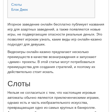
Слоты
Блэк Джек
Игорное заведение онлайн бесплатно публикует названия
игр для азартных заведений, а также появляются новые
игры, не подвергающие опасности реальные деньги. Это
позволяет игрокам узнать, какие виды игр онлайн-казино
подходят для девушек.
Видеоигры онлайн-казино предлагают несколько
преимуществ в качестве вознаграждения и запускают
«дикие» проекты.
В этой статье могут потребоваться
преимущества для создания стратегий, и поэтому их
действительно стоит искать.
Слоты
Нельзя не согласиться с тем, что настоящие игровые
автоматы обычно являются приключенческими играми,
однако есть и часть изобразительного искусства,
превращающая одно из самых крупных в банкролле.