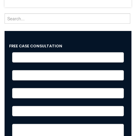
FREE CASE CONSULTATION