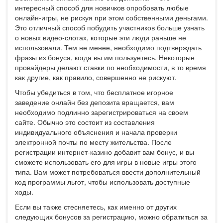
интересный способ для новичков опробовать любые
онлайн-игры, не рискуя при этом собственными деньгами.
Это отличный способ побудить участников больше узнать
о новых видео-слотах, которые эти люди раньше не
использовали. Тем не менее, необходимо подтверждать
фразы из бонуса, когда вы им пользуетесь. Некоторые
провайдеры делают ставки по необходимости, в то время
как другие, как правило, совершенно не рискуют.
Чтобы убедиться в том, что бесплатное игорное
заведение онлайн без депозита вращается, вам
необходимо подлинно зарегистрироваться на своем
сайте. Обычно это состоит из составления
индивидуального объяснения и начала проверки
электронной почты по месту жительства. После
регистрации интернет-казино добавит вам бонус, и вы
сможете использовать его для игры в новые игры этого
типа. Вам может потребоваться ввести дополнительный
код программы льгот, чтобы использовать доступные
ходы.
Если вы также стесняетесь, как именно от других
следующих бонусов за регистрацию, можно обратиться за