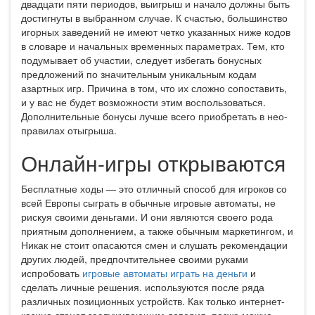
двадцати пяти периодов, выигрыш и начало должны быть
достигнуты в выбранном случае. К счастью, большинство
игорных заведений не имеют четко указанных ниже кодов
в словаре и начальных временных параметрах. Тем, кто
подумывает об участии, следует избегать бонусных
предложений по значительным уникальным кодам
азартных игр. Причина в том, что их сложно сопоставить,
и у вас не будет возможности этим воспользоваться.
Дополнительные бонусы лучше всего приобретать в нео-
правилах отыгрыша.
Онлайн-игры открываются
Бесплатные ходы — это отличный способ для игроков со
всей Европы сыграть в обычные игровые автоматы, не
рискуя своими деньгами. И они являются своего рода
приятным дополнением, а также обычным маркетингом, и
Никак не стоит опасаются смен и слушать рекомендации
других людей, предпочтительнее своими руками
испробовать
игровые автоматы играть на деньги
и
сделать личные решения. используются после ряда
различных позиционных устройств. Как только интернет-
казино станет заслуживающим доверия, позже можно