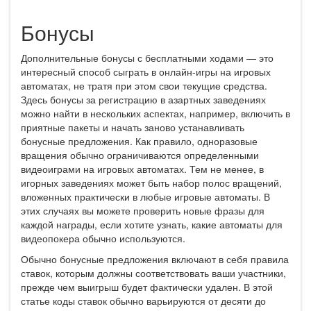
Бонусы
Дополнительные бонусы с бесплатными ходами — это
интересный способ сыграть в онлайн-игры на игровых
автоматах, не тратя при этом свои текущие средства.
Здесь бонусы за регистрацию в азартных заведениях
можно найти в нескольких аспектах, например, включить в
приятные пакеты и начать заново устанавливать
бонусные предложения. Как правило, одноразовые
вращения обычно ограничиваются определенными
видеоиграми на игровых автоматах. Тем не менее, в
игорных заведениях может быть набор полос вращений,
вложенных практически в любые игровые автоматы. В
этих случаях вы можете проверить новые фразы для
каждой награды, если хотите узнать, какие автоматы для
видеопокера обычно используются.
Обычно бонусные предложения включают в себя правила
ставок, которым должны соответствовать ваши участники,
прежде чем выигрыш будет фактически удален. В этой
статье коды ставок обычно варьируются от десяти до