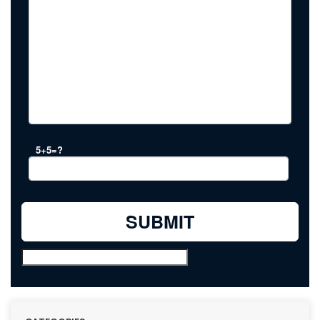
5+5=?