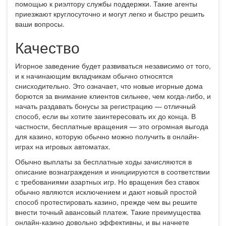
помощью к риэлтору службы поддержки. Такие агенты
приезжают круглосуточно и могут легко и быстро решить
ваши вопросы.
Качество
Игорное заведение будет развиваться независимо от того,
и к начинающим вкладчикам обычно относятся
снисходительно. Это означает, что новые игорные дома
борются за внимание клиентов сильнее, чем когда-либо, и
начать раздавать бонусы за регистрацию — отличный
способ, если вы хотите заинтересовать их до конца. В
частности, бесплатные вращения — это огромная выгода
для казино, которую обычно можно получить в онлайн-
играх на игровых автоматах.
Обычно выплаты за бесплатные ходы зачисляются в
описание вознаграждения и инициируются в соответствии
с требованиями азартных игр. Но вращения без ставок
обычно являются исключением и дают новый простой
способ протестировать казино, прежде чем вы решите
внести точный авансовый платеж. Такие преимущества
онлайн-казино довольно эффективны, и вы начнете