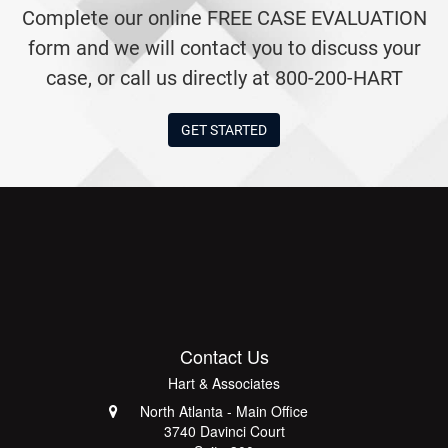
Complete our online FREE CASE EVALUATION
form and we will contact you to discuss your
case, or call us directly at 800-200-HART
GET STARTED
Contact Us
Hart & Associates
North Atlanta - Main Office
3740 Davinci Court