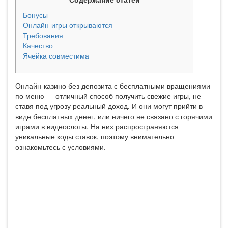
Бонусы
Онлайн-игры открываются
Требования
Качество
Ячейка совместима
Онлайн-казино без депозита с бесплатными вращениями
по меню — отличный способ получить свежие игры, не
ставя под угрозу реальный доход. И они могут прийти в
виде бесплатных денег, или ничего не связано с горячими
играми в видеослоты.
На них распространяются
уникальные коды ставок, поэтому внимательно
ознакомьтесь с условиями.