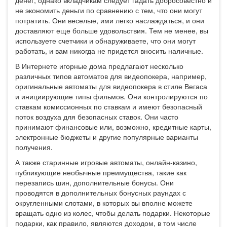
не экономить деньги по сравнению с тем, что они могут
потратить. Они веселые, ими легко наслаждаться, и они
доставляют еще больше удовольствия. Тем не менее, вы
используете счетчики и обнаруживаете, что они могут
работать, и вам никогда не придется вносить наличные.
В Интернете игорные дома предлагают несколько
различных типов автоматов для видеопокера, например,
оригинальные автоматы для видеопокера в стиле Вегаса
и инициирующие типы фильмов. Они контролируются по
ставкам комиссионных по ставкам и имеют безопасный
поток воздуха для безопасных ставок. Они часто
принимают финансовые или, возможно, кредитные карты,
электронные бюджеты и другие популярные варианты
получения.
А также старинные игровые автоматы, онлайн-казино,
публикующие необычные преимущества, такие как
перезапись шин, дополнительные бонусы. Они
проводятся в дополнительных бонусных раундах с
округленными слотами, в которых вы вполне можете
вращать одно из колес, чтобы делать подарки. Некоторые
подарки, как правило, являются доходом, в том числе