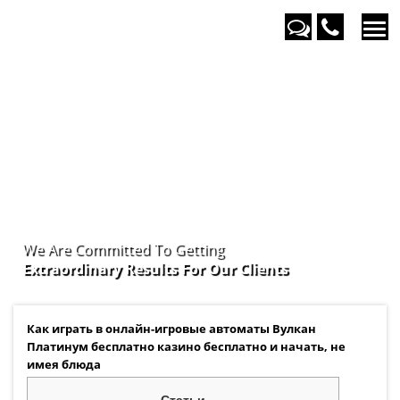
We Are Committed To Getting
Extraordinary Results For Our
Clients
Как играть в онлайн-игровые автоматы Вулкан
Платинум бесплатно казино бесплатно и начать, не
имея блюда
Статьи