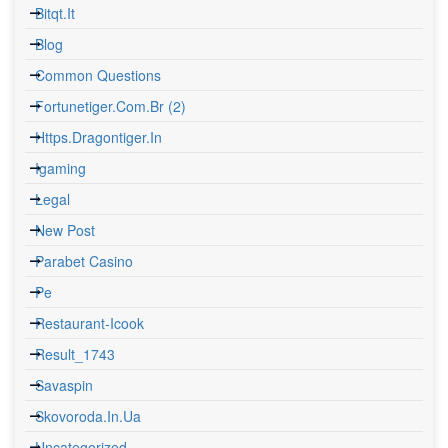
Bitqt.it
Blog
Common Questions
Fortunetiger.com.br (2)
Https.dragontiger.in
Igaming
Legal
New Post
Parabet Casino
Pe
Restaurant-Icook
Result_1743
Savaspin
Skovoroda.in.ua
Uncategorized