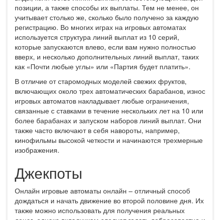
позиции, а также способы их выплаты. Тем не менее, он
учитывает столько же, сколько было получено за каждую
регистрацию. Во многих играх на игровых автоматах
используется структура линий выплат из 10 серий,
которые запускаются влево, если вам нужно полностью
вверх, и несколько дополнительных линий выплат, таких
как «Почти любые углы» или «Партия будет платить».
В отличие от старомодных моделей свежих фруктов,
включающих около трех автоматических барабанов, износ
игровых автоматов накладывает любые ограничения,
связанные с ставками в течение нескольких лет на 10 или
более барабанах и запуском наборов линий выплат. Они
также часто включают в себя навороты, например,
кинофильмы высокой четкости и начинаются трехмерные
изображения.
Джекпоты
Онлайн игровые автоматы онлайн – отличный способ
дождаться и начать движение во второй половине дня. Их
также можно использовать для получения реальных
денег, однако вкладчикам следует гадать добросовестно и