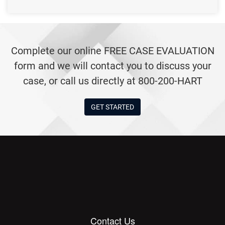
Complete our online FREE CASE EVALUATION
form and we will contact you to discuss your
case, or call us directly at 800-200-HART
GET STARTED
Contact Us