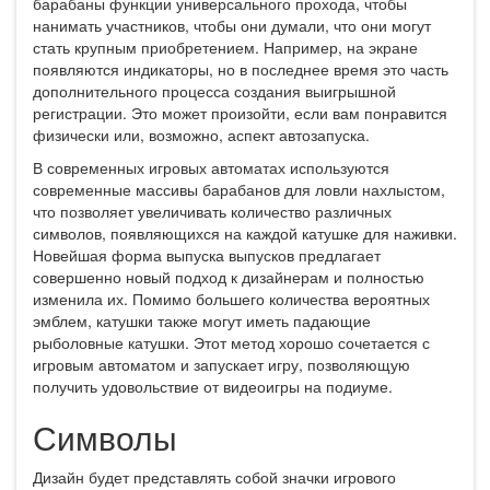
барабаны функции универсального прохода, чтобы
нанимать участников, чтобы они думали, что они могут
стать крупным приобретением. Например, на экране
появляются индикаторы, но в последнее время это часть
дополнительного процесса создания выигрышной
регистрации. Это может произойти, если вам понравится
физически или, возможно, аспект автозапуска.
В современных игровых автоматах используются
современные массивы барабанов для ловли нахлыстом,
что позволяет увеличивать количество различных
символов, появляющихся на каждой катушке для наживки.
Новейшая форма выпуска выпусков предлагает
совершенно новый подход к дизайнерам и полностью
изменила их. Помимо большего количества вероятных
эмблем, катушки также могут иметь падающие
рыболовные катушки. Этот метод хорошо сочетается с
игровым автоматом и запускает игру, позволяющую
получить удовольствие от видеоигры на подиуме.
Символы
Дизайн будет представлять собой значки игрового