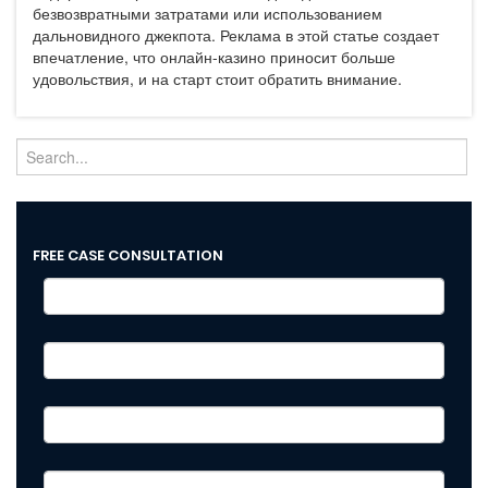
безвозвратными затратами или использованием
дальновидного джекпота. Реклама в этой статье создает
впечатление, что онлайн-казино приносит больше
удовольствия, и на старт стоит обратить внимание.
FREE CASE CONSULTATION