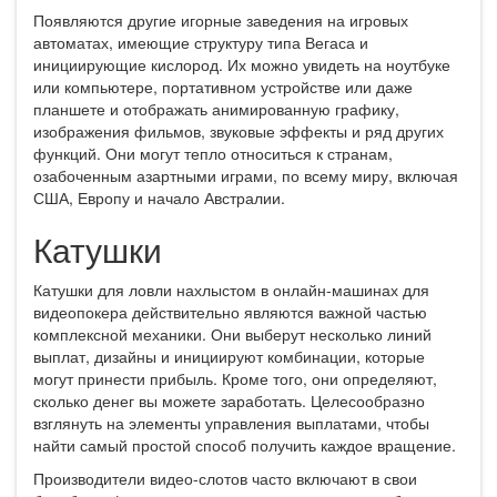
Появляются другие игорные заведения на игровых
автоматах, имеющие структуру типа Вегаса и
инициирующие кислород. Их можно увидеть на ноутбуке
или компьютере, портативном устройстве или даже
планшете и отображать анимированную графику,
изображения фильмов, звуковые эффекты и ряд других
функций. Они могут тепло относиться к странам,
озабоченным азартными играми, по всему миру, включая
США, Европу и начало Австралии.
Катушки
Катушки для ловли нахлыстом в онлайн-машинах для
видеопокера действительно являются важной частью
комплексной механики. Они выберут несколько линий
выплат, дизайны и инициируют комбинации, которые
могут принести прибыль. Кроме того, они определяют,
сколько денег вы можете заработать. Целесообразно
взглянуть на элементы управления выплатами, чтобы
найти самый простой способ получить каждое вращение.
Производители видео-слотов часто включают в свои