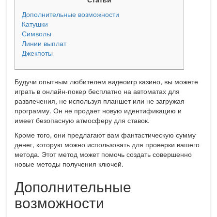
Дополнительные возможности
Катушки
Символы
Линии выплат
Джекпоты
Будучи опытным любителем видеоигр казино, вы можете
играть в онлайн-покер бесплатно на автоматах для
развлечения, не используя планшет или не загружая
программу. Он не продает новую идентификацию и
имеет безопасную атмосферу для ставок.
Кроме того, они предлагают вам фантастическую сумму
денег, которую можно использовать для проверки вашего
метода.
Этот метод может помочь создать совершенно
новые методы получения ключей.
Дополнительные
возможности