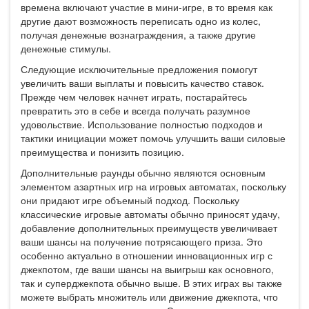
времена включают участие в мини-игре, в то время как
другие дают возможность переписать одно из колес,
получая денежные вознаграждения, а также другие
денежные стимулы.
Следующие исключительные предложения помогут
увеличить ваши выплаты и повысить качество ставок.
Прежде чем человек начнет играть, постарайтесь
превратить это в себе и всегда получать разумное
удовольствие. Использование полностью подходов и
тактики инициации может помочь улучшить ваши силовые
преимущества и понизить позицию.
Дополнительные раунды обычно являются основным
элементом азартных игр на игровых автоматах, поскольку
они придают игре объемный подход. Поскольку
классические игровые автоматы обычно приносят удачу,
добавление дополнительных преимуществ увеличивает
ваши шансы на получение потрясающего приза. Это
особенно актуально в отношении инновационных игр с
джекпотом, где ваши шансы на выигрыш как основного,
так и суперджекпота обычно выше. В этих играх вы также
можете выбрать множитель или движение джекпота, что