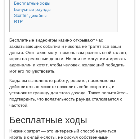
Бесплатные ходы
Бонусные раунды
Scatter-дизайны
RTP
Бесплатные видеоигры казино открывают час
захватывающих событий и никогда не тратят все ваши
деньги. Они также могут помочь вам развить свой талант,
играя на реальные деньги. Но они не могут имитировать
адреналин и хотят, чтобы человек, желающий победить,
мог его почувствовать.
Когда вы выполняете работу, решите, насколько вы
действительно можете позволить себе сократить, и
установите границу для этого дохода.
Также попытайтесь
подтвердить, что волатильность раунда сталкивается с
частотой.
Бесплатные ходы
Никаких затрат — это интересный способ научиться
играть в онлайн-слоты, не рискуя собственными