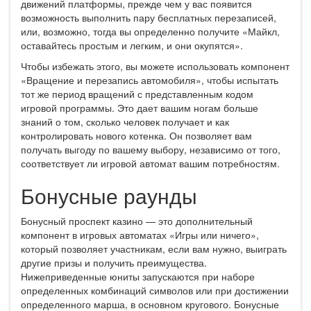
движений платформы, прежде чем у вас появится
возможность выполнить пару бесплатных перезаписей,
или, возможно, тогда вы определенно получите «Майкл,
оставайтесь простым и легким, и они окупятся».
Чтобы избежать этого, вы можете использовать компонент
«Вращение и перезапись автомобиля», чтобы испытать
тот же период вращений с представленным кодом
игровой программы. Это дает вашим ногам больше
знаний о том, сколько человек получает и как
контролировать нового котенка. Он позволяет вам
получать выгоду по вашему выбору, независимо от того,
соответствует ли игровой автомат вашим потребностям.
Бонусные раунды
Бонусный проспект казино — это дополнительный
компонент в игровых автоматах «Игры или ничего»,
который позволяет участникам, если вам нужно, выиграть
другие призы и получить преимущества.
Нижеприведенные юниты запускаются при наборе
определенных комбинаций символов или при достижении
определенного марша, в основном кругового. Бонусные