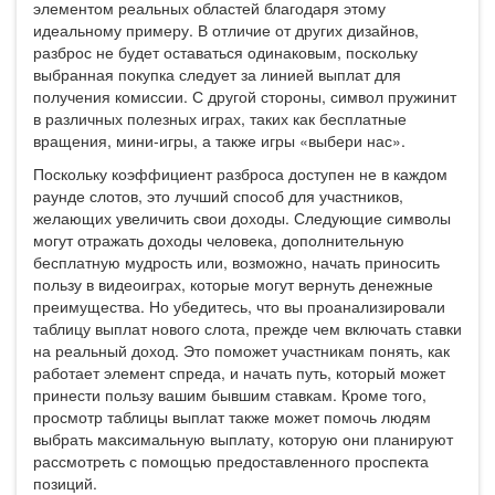
элементом реальных областей благодаря этому
идеальному примеру. В отличие от других дизайнов,
разброс не будет оставаться одинаковым, поскольку
выбранная покупка следует за линией выплат для
получения комиссии. С другой стороны, символ пружинит
в различных полезных играх, таких как бесплатные
вращения, мини-игры, а также игры «выбери нас».
Поскольку коэффициент разброса доступен не в каждом
раунде слотов, это лучший способ для участников,
желающих увеличить свои доходы. Следующие символы
могут отражать доходы человека, дополнительную
бесплатную мудрость или, возможно, начать приносить
пользу в видеоиграх, которые могут вернуть денежные
преимущества. Но убедитесь, что вы проанализировали
таблицу выплат нового слота, прежде чем включать ставки
на реальный доход. Это поможет участникам понять, как
работает элемент спреда, и начать путь, который может
принести пользу вашим бывшим ставкам. Кроме того,
просмотр таблицы выплат также может помочь людям
выбрать максимальную выплату, которую они планируют
рассмотреть с помощью предоставленного проспекта
позиций.