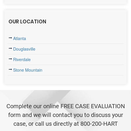
OUR LOCATION
Atlanta
Douglasville
Riverdale
Stone Mountain
Complete our online FREE CASE EVALUATION
form and we will contact you to discuss your
case, or call us directly at 800-200-HART