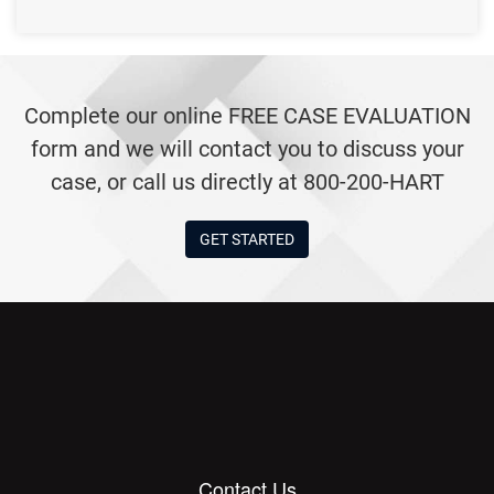
Complete our online FREE CASE EVALUATION
form and we will contact you to discuss your
case, or call us directly at 800-200-HART
GET STARTED
Contact Us