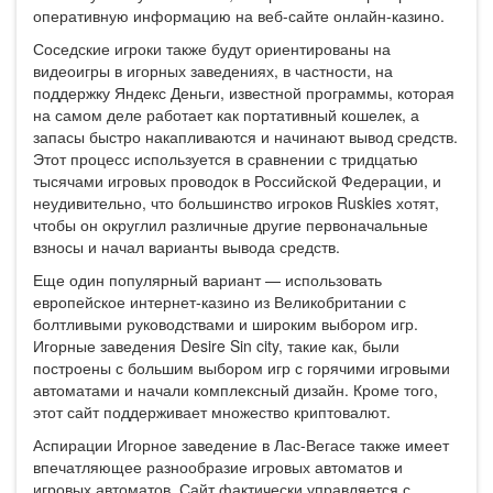
оперативную информацию на веб-сайте онлайн-казино.
Соседские игроки также будут ориентированы на
видеоигры в игорных заведениях, в частности, на
поддержку Яндекс Деньги, известной программы, которая
на самом деле работает как портативный кошелек, а
запасы быстро накапливаются и начинают вывод средств.
Этот процесс используется в сравнении с тридцатью
тысячами игровых проводок в Российской Федерации, и
неудивительно, что большинство игроков Ruskies хотят,
чтобы он округлил различные другие первоначальные
взносы и начал варианты вывода средств.
Еще один популярный вариант — использовать
европейское интернет-казино из Великобритании с
болтливыми руководствами и широким выбором игр.
Игорные заведения Desire Sin city, такие как, были
построены с большим выбором игр с горячими игровыми
автоматами и начали комплексный дизайн. Кроме того,
этот сайт поддерживает множество криптовалют.
Аспирации Игорное заведение в Лас-Вегасе также имеет
впечатляющее разнообразие игровых автоматов и
игровых автоматов. Сайт фактически управляется с