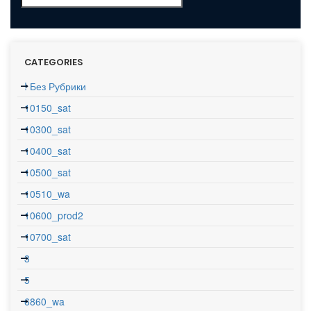
CATEGORIES
! Без Рубрики
10150_sat
10300_sat
10400_sat
10500_sat
10510_wa
10600_prod2
10700_sat
3
5
6860_wa