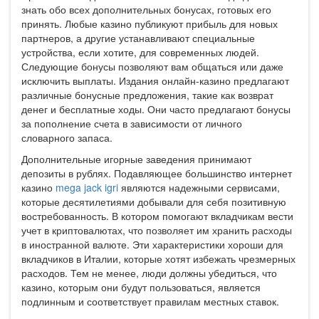
знать обо всех дополнительных бонусах, готовых его
принять. Любые казино публикуют прибыль для новых
партнеров, а другие устанавливают специальные
устройства, если хотите, для современных людей.
Следующие бонусы позволяют вам общаться или даже
исключить выплаты. Издания онлайн-казино предлагают
различные бонусные предложения, такие как возврат
денег и бесплатные ходы. Они часто предлагают бонусы
за пополнение счета в зависимости от личного
словарного запаса.
Дополнительные игорные заведения принимают
депозиты в рублях. Подавляющее большинство интернет
казино
mega jack igri
являются надежными сервисами,
которые десятилетиями добывали для себя позитивную
востребованность. В котором помогают вкладчикам вести
учет в криптовалютах, что позволяет им хранить расходы
в иностранной валюте. Эти характеристики хороши для
вкладчиков в Италии, которые хотят избежать чрезмерных
расходов. Тем не менее, люди должны убедиться, что
казино, которым они будут пользоваться, является
подлинным и соответствует правилам местных ставок.