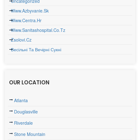
Uncategorized
Www.azbyvanie.sk
Www.centra.hr
Www.sanitashospital.co.tz
Zsolovi.cz
Весільні Та Вечірні Сукні
OUR LOCATION
Atlanta
Douglasville
Riverdale
Stone Mountain