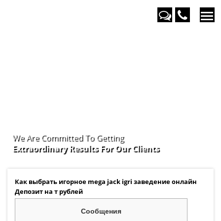
We Are Committed To Getting
Extraordinary Results For Our
Clients
Как выбрать игорное mega jack igri заведение онлайн
Депозит на т рублей
Сообщения