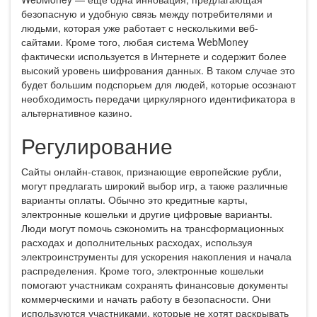
безопасную и удобную связь между потребителями и
людьми, которая уже работает с несколькими веб-
сайтами. Кроме того, любая система WebMoney
фактически используется в Интернете и содержит более
высокий уровень шифрования данных. В таком случае это
будет большим подспорьем для людей, которые осознают
необходимость передачи циркулярного идентификатора в
альтернативное казино.
Регулирование
Сайты онлайн-ставок, признающие европейские рубли,
могут предлагать широкий выбор игр, а также различные
варианты оплаты. Обычно это кредитные карты,
электронные кошельки и другие цифровые варианты.
Люди могут помочь сэкономить на трансформационных
расходах и дополнительных расходах, используя
электроинструменты для ускорения накопления и начала
распределения. Кроме того, электронные кошельки
помогают участникам сохранять финансовые документы
коммерческими и начать работу в безопасности. Они
используются участниками, которые не хотят раскрывать