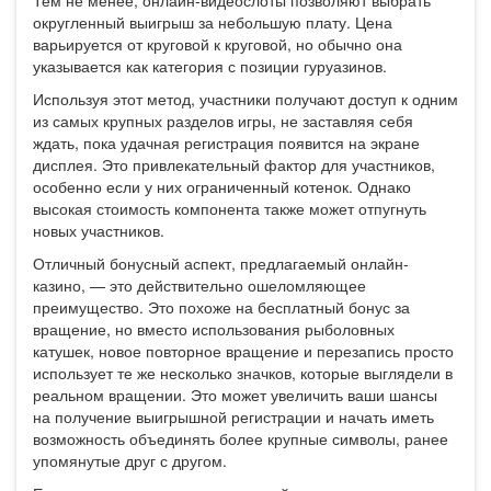
округленный выигрыш за небольшую плату. Цена
варьируется от круговой к круговой, но обычно она
указывается как категория с позиции гуруазинов.
Используя этот метод, участники получают доступ к одним
из самых крупных разделов игры, не заставляя себя
ждать, пока удачная регистрация появится на экране
дисплея. Это привлекательный фактор для участников,
особенно если у них ограниченный котенок. Однако
высокая стоимость компонента также может отпугнуть
новых участников.
Отличный бонусный аспект, предлагаемый онлайн-
казино, — это действительно ошеломляющее
преимущество. Это похоже на бесплатный бонус за
вращение, но вместо использования рыболовных
катушек, новое повторное вращение и перезапись просто
использует те же несколько значков, которые выглядели в
реальном вращении. Это может увеличить ваши шансы
на получение выигрышной регистрации и начать иметь
возможность объединять более крупные символы, ранее
упомянутые друг с другом.