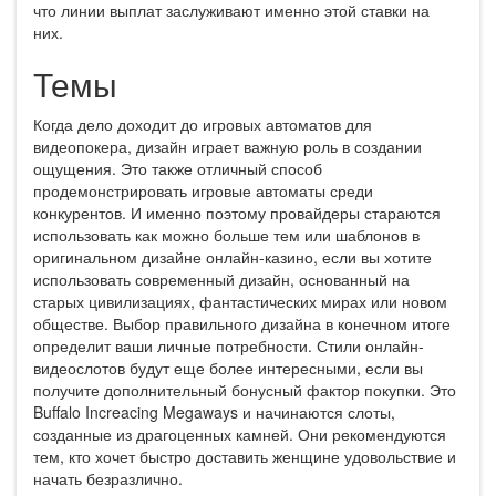
что линии выплат заслуживают именно этой ставки на
них.
Темы
Когда дело доходит до игровых автоматов для
видеопокера, дизайн играет важную роль в создании
ощущения. Это также отличный способ
продемонстрировать игровые автоматы среди
конкурентов. И именно поэтому провайдеры стараются
использовать как можно больше тем или шаблонов в
оригинальном дизайне онлайн-казино, если вы хотите
использовать современный дизайн, основанный на
старых цивилизациях, фантастических мирах или новом
обществе. Выбор правильного дизайна в конечном итоге
определит ваши личные потребности. Стили онлайн-
видеослотов будут еще более интересными, если вы
получите дополнительный бонусный фактор покупки. Это
Buffalo Increacing Megaways и начинаются слоты,
созданные из драгоценных камней. Они рекомендуются
тем, кто хочет быстро доставить женщине удовольствие и
начать безразлично.