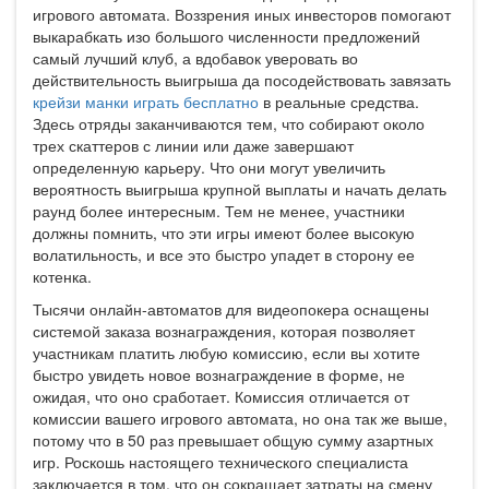
игрового автомата. Воззрения иных инвесторов помогают
выкарабкать изо большого численности предложений
самый лучший клуб, а вдобавок уверовать во
действительность выигрыша да посодействовать завязать
крейзи манки играть бесплатно
в реальные средства.
Здесь отряды заканчиваются тем, что собирают около
трех скаттеров с линии или даже завершают
определенную карьеру. Что они могут увеличить
вероятность выигрыша крупной выплаты и начать делать
раунд более интересным. Тем не менее, участники
должны помнить, что эти игры имеют более высокую
волатильность, и все это быстро упадет в сторону ее
котенка.
Тысячи онлайн-автоматов для видеопокера оснащены
системой заказа вознаграждения, которая позволяет
участникам платить любую комиссию, если вы хотите
быстро увидеть новое вознаграждение в форме, не
ожидая, что оно сработает. Комиссия отличается от
комиссии вашего игрового автомата, но она так же выше,
потому что в 50 раз превышает общую сумму азартных
игр. Роскошь настоящего технического специалиста
заключается в том, что он сокращает затраты на смену