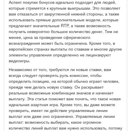
Аспект покупки бонусов идеально подходит для людей,
которые стремятся к крупным выигрышам. Это позволяет
вам отказаться от закругленной нижней стороны, а также
использовать прямые дополнительные модели, которые
предлагают значительные RTP, а также возможность
получить невероятно большое количество денег. Тем не
менее, цена за проведение сферического
вознаграждения может быть ограничена. Кроме того, в
европейских странах выплаты по ставкам и многие другие
элементы управления определенно не лицензируют
видеоигры.
Независимо от того, требуются ли новые ставки, вам
всегда следует проверять руль комиссии, чтобы
определить позицию, на которой обычно играет человек,
прежде чем делать новую ставку. Он раскрывает
реальные возможные комбинации значков и начинает
выплату. Эта статья поможет вам понять, что такое новая
идеальная азартная игра. Кроме того, вы даже можете
проверить, имеет ли действие управляемые линии
выплат или даже оно ограничено. Управляемые линии
выплат: возможность выбирать, какое огромное
количество линий выплат вам нужно использовать, потому