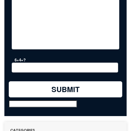
6+4=?
CATEGORIES