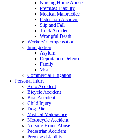
Nursing Home Abuse
Premises Liability
Medical Malpractice
Pedestrian Accident
Slip and Fall
Truck Accident
Wrongful Death
Workers’ Compensation
Immigration
Asylum
Deportation Defense
Family
Visa
Commercial Litigation
Personal Injury
Auto Accident
Bicycle Accident
Boat Accident
Child Injury
Dog Bite
Medical Malpractice
Motorcycle Accident
Nursing Home Abuse
Pedestrian Accident
Premises Liability