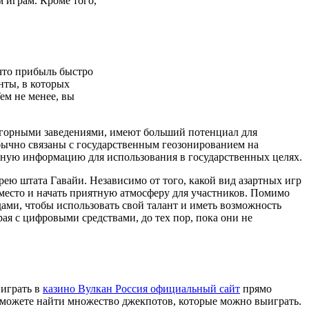
м играм.
Кроме того,
 что прибыль быстро
нты, в которых
ем не менее, вы
игорными заведениями, имеют больший потенциал для
бычно связаны с государственным геозонированием на
ртную информацию для использования в государственных целях.
ею штата Гавайи. Независимо от того, какой вид азартных игр
 место и начать приятную атмосферу для участников. Помимо
дами, чтобы использовать свой талант и иметь возможность
рая с цифровыми средствами, до тех пор, пока они не
 играть в
казино Вулкан Россия официальный сайт
прямо
е можете найти множество джекпотов, которые можно выиграть.