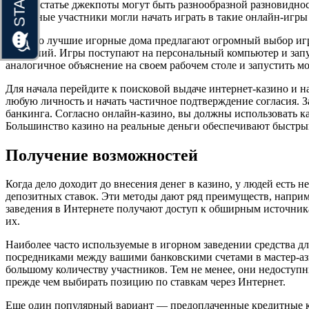
В этой статье джекпоты могут быть разнообразной разновидно
отдельные участники могли начать играть в такие онлайн-игры 
Обычно лучшие игорные дома предлагают огромный выбор игр,
заведений. Игры поступают на персональный компьютер и запу
аналогичное объяснение на своем рабочем столе и запустить 
Для начала перейдите к поисковой выдаче интернет-казино и 
любую личность и начать частичное подтверждение согласия.
банкинга. Согласно онлайн-казино, вы должны использовать кар
Большинство казино на реальные деньги обеспечивают быстрый 
Получение возможностей
Когда дело доходит до внесения денег в казино, у людей есть
депозитных ставок. Эти методы дают ряд преимуществ, наприм
заведения в Интернете получают доступ к обширным источни
их.
Наиболее часто используемые в игорном заведении средства дл
посредниками между вашими банковскими счетами в мастер-ази
большому количеству участников. Тем не менее, они недоступн
прежде чем выбирать позицию по ставкам через Интернет.
Еще один популярный вариант — предоплаченные кредитные карт