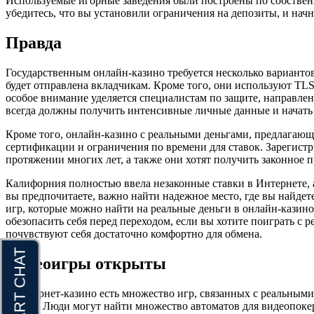
Используемые игорные заведения были построены по собстве
убедитесь, что вы установили ограничения на депозиты, и нач
Правда
Государственным онлайн-казино требуется несколько варианто
будет отправлена ​​вкладчикам. Кроме того, они используют T
особое внимание уделяется специалистам по защите, направле
всегда должны получить интенсивные личные данные и начать 
Кроме того, онлайн-казино с реальными деньгами, предлагаю
сертификации и ограничения по времени для ставок. Зарегист
протяжении многих лет, а также они хотят получить законное
Калифорния полностью ввела незаконные ставки в Интернете, а
вы предпочитаете, важно найти надежное место, где вы найдет
игр, которые можно найти на реальные деньги в онлайн-казино
обезопасить себя перед переходом, если вы хотите поиграть с 
почувствуют себя достаточно комфортно для обмена.
Видеоигры открыты
В интернет-казино есть множество игр, связанных с реальным
сейчас. Люди могут найти множество автоматов для видеопоке