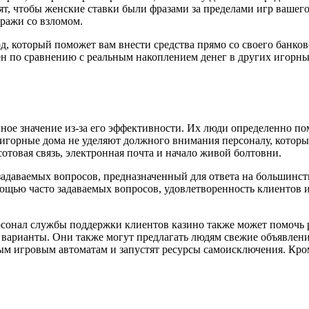
тят, чтобы женские ставки были фразами за пределами игр ваше
ражи со взломом.
 который поможет вам внести средства прямо со своего банковск
ен по сравнению с реальным накоплением денег в других игорных
нное значение из-за его эффективности. Их люди определенно 
 игорные дома не уделяют должного внимания персоналу, котор
отовая связь, электронная почта и начало живой болтовни.
адаваемых вопросов, предназначенный для ответа на большинств
мощью часто задаваемых вопросов, удовлетворенность клиентов и
сонал службы поддержки клиентов казино также может помочь р
 варианты. Они также могут предлагать людям свежие объявлен
ным игровым автоматам и запустят ресурсы самоисключения. Кром