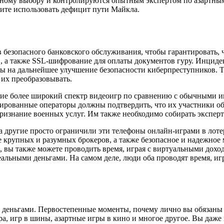
нному выбору и контролируются опытным экспертом по азартны
ните использовать дефицит пути Майкла.
в безопасного банковского обслуживания, чтобы гарантировать,
LS, а также SSL-шифрование для оплаты документов гуру. Инциде
ны на дальнейшее улучшение безопасности киберпреступников. Т
их преобразовывать.
щие более широкий спектр видеоигр по сравнению с обычными 
рированные операторы должны подтвердить, что их участники о
 признание военных услуг. Им также необходимо собирать экспе
 другие просто ограничили эти телефоны онлайн-играми в лотер
е крупных и разумных брокеров, а также безопасное и надежное
, вы также можете проводить время, играя с виртуальными дохо
реальными деньгами. На самом деле, люди оба проводят время, иг
и деньгами. Первостепенные моменты, почему лично вы обязаны
ра, игр в шины, азартные игры в кино и многое другое. Вы даж