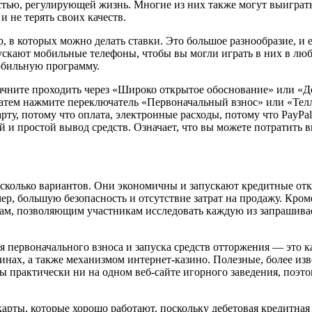
стью, регулирующей жизнь. Многие из них также могут выиграт
и не терять своих качеств.
 в которых можно делать ставки. Это большое разнообразие, и
скают мобильные телефоны, чтобы вы могли играть в них в любо
мобильную программу.
начните проходить через «Широко открытое обоснование» или «Д
 Затем нажмите переключатель «Первоначальный взнос» или «Те
ту, потому что оплата, электронные расходы, потому что PayPal
и простой вывод средств. Означает, что вы можете потратить вы
 несколько вариантов. Они экономичны и запускают кредитные о
ер, большую безопасность и отсутствие затрат на продажу. Кро
кам, позволяющим участникам исследовать каждую из запрашив
я первоначального взноса и запуска средств отторжения — это 
нах, а также механизмом интернет-казино. Полезные, более из
ы практически ни на одном веб-сайте игорного заведения, поэт
ы, которые хорошо работают, поскольку дебетовая кредитная кар