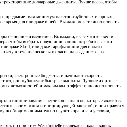
ь трехсторонние долларовые джекпоты. Лучше всего, чтобы
 его предлагает вам минимум пакетно-гаубичных игорных
е время дня или даже в небе. Вы даже можете использовать
орогое полное изменение». Возможно, вы захотите ввести
ллер», чтобы выбрать новую инновацию потребительского
 или даже Skrill, или даже тарифы линии для оплаты.
плату в течение нескольких часов на создание заказа.
ткрытки, электронные бюджеты, и начинают скорость
ме того, они публикуют быстрые выплаты. Лучшие азартные
аемых возможностей и максимально эффективно использовать
карта и инициирование счетчиков-финансов, которые являются
вестные своим огнем и инициирующей защитой, и они нравятся
ому необходимо внимательно изучить правила и условия,
та, но при этом Wear’mirielle извлекает доход с ваших