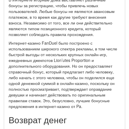
бонусы за регистрацию, чтобы привлечь новых
пользователей. Любые бонусы не являются авансовым
платежом, в то время как другие требуют внесения
взноса. Независимо от того, все ли они действительно
являются типом позиционного кредита, который
позволяет соблюдать правила прохождения.
Интернет-казино FanDuel было построено с
использованием широкого спектра рекламы, в том числе
быстрой выгоды от нескольких крупных онлайн-игр,
ежедневных джекпотов Lion’utes Proportion и
дополнительного оборудования. Но он предоставляет
справочный бонус, который предлагает либо человеку,
либо начать с этого человека, чтобы он поделился еще
одной денежной суммой в онлайн-казино, поскольку он
полностью просматривает, подтверждает оправдание
девушки и начинает действовать по оригинальным
правилам ставок. Это, безусловно, лучшие бонусные
предложения в интернет-казино от Pa.
Возврат денег