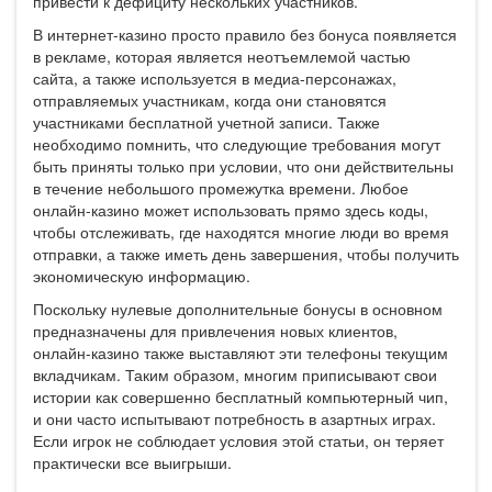
привести к дефициту нескольких участников.
В интернет-казино просто правило без бонуса появляется
в рекламе, которая является неотъемлемой частью
сайта, а также используется в медиа-персонажах,
отправляемых участникам, когда они становятся
участниками бесплатной учетной записи. Также
необходимо помнить, что следующие требования могут
быть приняты только при условии, что они действительны
в течение небольшого промежутка времени. Любое
онлайн-казино может использовать прямо здесь коды,
чтобы отслеживать, где находятся многие люди во время
отправки, а также иметь день завершения, чтобы получить
экономическую информацию.
Поскольку нулевые дополнительные бонусы в основном
предназначены для привлечения новых клиентов,
онлайн-казино также выставляют эти телефоны текущим
вкладчикам. Таким образом, многим приписывают свои
истории как совершенно бесплатный компьютерный чип,
и они часто испытывают потребность в азартных играх.
Если игрок не соблюдает условия этой статьи, он теряет
практически все выигрыши.