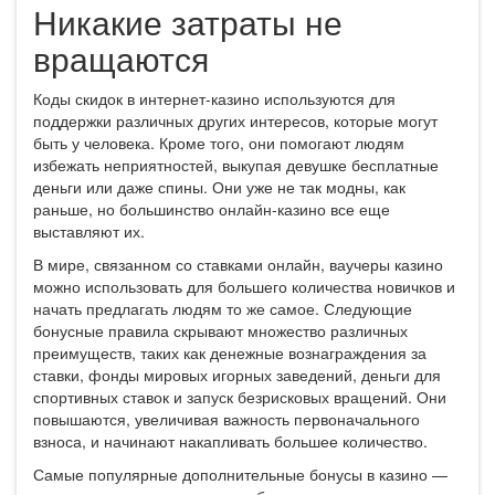
Никакие затраты не
вращаются
Коды скидок в интернет-казино используются для
поддержки различных других интересов, которые могут
быть у человека. Кроме того, они помогают людям
избежать неприятностей, выкупая девушке бесплатные
деньги или даже спины. Они уже не так модны, как
раньше, но большинство онлайн-казино все еще
выставляют их.
В мире, связанном со ставками онлайн, ваучеры казино
можно использовать для большего количества новичков и
начать предлагать людям то же самое. Следующие
бонусные правила скрывают множество различных
преимуществ, таких как денежные вознаграждения за
ставки, фонды мировых игорных заведений, деньги для
спортивных ставок и запуск безрисковых вращений. Они
повышаются, увеличивая важность первоначального
взноса, и начинают накапливать большее количество.
Самые популярные дополнительные бонусы в казино —