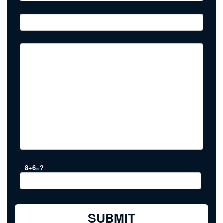
8+6=?