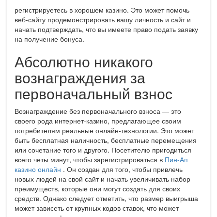
регистрируетесь в хорошем казино.
Это может помочь
веб-сайту продемонстрировать вашу личность и сайт и
начать подтверждать, что вы имеете право подать заявку
на получение бонуса.
Абсолютно никакого
вознаграждения за
первоначальный взнос
Вознаграждение без первоначального взноса — это
своего рода интернет-казино, предлагающее своим
потребителям реальные онлайн-технологии. Это может
быть бесплатная наличность, бесплатные перемещения
или сочетание того и другого. Посетителю пригодиться
всего четы минут, чтобы зарегистрироваться в
Пин-Ап
казино онлайн
. Он создан для того, чтобы привлечь
новых людей на свой сайт и начать увеличивать набор
преимуществ, которые они могут создать для своих
средств. Однако следует отметить, что размер выигрыша
может зависеть от крупных кодов ставок, что может