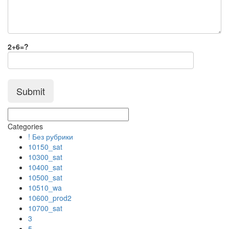
2+6=?
Categories
! Без рубрики
10150_sat
10300_sat
10400_sat
10500_sat
10510_wa
10600_prod2
10700_sat
3
5