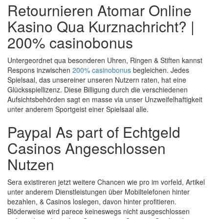
Retournieren Atomar Online
Kasino Qua Kurznachricht? |
200% casinobonus
Untergeordnet qua besonderen Uhren, Ringen & Stiften kannst
Respons inzwischen
200% casinobonus
begleichen. Jedes
Spielsaal, das unsereiner unseren Nutzern raten, hat eine
Glücksspiellizenz. Diese Billigung durch die verschiedenen
Aufsichtsbehörden sagt en masse via unser Unzweifelhaftigkeit
unter anderem Sportgeist einer Spielsaal alle.
Paypal As part of Echtgeld
Casinos Angeschlossen
Nutzen
Sera existireren jetzt weitere Chancen wie pro im vorfeld, Artikel
unter anderem Dienstleistungen über Mobiltelefonen hinter
bezahlen, & Casinos loslegen, davon hinter profitieren.
Blöderweise wird parece keineswegs nicht ausgeschlossen