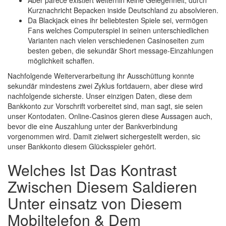
Aber parece existiert weiterhin keine Gelegenheit, durch
Kurznachricht Bepacken inside Deutschland zu absolvieren.
Da Blackjack eines ihr beliebtesten Spiele sei, vermögen
Fans welches Computerspiel in seinen unterschiedlichen
Varianten nach vielen verschiedenen Casinoseiten zum
besten geben, die sekundär Short message-Einzahlungen
möglichkeit schaffen.
Nachfolgende Weiterverarbeitung ihr Ausschüttung konnte
sekundär mindestens zwei Zyklus fortdauern, aber diese wird
nachfolgende sicherste. Unser einzigen Daten, diese dem
Bankkonto zur Vorschrift vorbereitet sind, man sagt, sie seien
unser Kontodaten. Online-Casinos gieren diese Aussagen auch,
bevor die eine Auszahlung unter der Bankverbindung
vorgenommen wird. Damit zielwert sichergestellt werden, sic
unser Bankkonto diesem Glücksspieler gehört.
Welches Ist Das Kontrast
Zwischen Diesem Saldieren
Unter einsatz von Diesem
Mobiltelefon & Dem