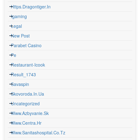
Https.dragontiger.in
Igaming
Legal
New Post
Parabet Casino
Pe
Restaurant-Icook
Result_1743
Savaspin
Skovoroda.in.ua
Uncategorized
Www.azbyvanie.sk
Www.centra.hr
Www.sanitashospital.co.tz