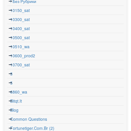
! Без Рубрики
10150_sat
10300_sat
10400_sat
10500_sat
10510_wa
10600_prod2
10700_sat
3
5
6860_wa
Bitqt.it
Blog
Common Questions
Fortunetiger.com.br (2)