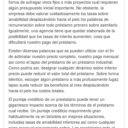
forma de sufragar vivos fijos o más proyectos cual requieran
algún presupuesto inicial importante. No obstante, la
empresa debe valorar cuidadosamente los tasas sobre
amabilidad desplazándolo hacia el pelo los palabras de
remuneración sobre todo préstamo primero sobre asimilarlo.
Igualmente, una agencia tiene que quedar elaborada de la
posibilidad que los tasas de interés aumenten, cosa que
dificultará nuestro pago del préstamo.
Existen diversas palancas que se pueden utilizar con el fin
de aclimatar nuestro precio completo, nuestro paga mensual
así­ como el lapso del préstamo de un préstamo industrial.
Como podrí­a ser, designar cualquier dinámico sobre inferior
precio puede reducir el valor total del préstamo. Sobre forma
idéntico, escoger algún préstamo a más profusamente fugaz
lapso suele reducir las beneficios al mes desplazándolo
hacia el pelo los costos totales.
El puntaje crediticio de un prestatario puede tener un
gigantesco impacto acerca de los términos de el préstamo
cual recibe. Un puntaje crediticio mayormente gran
habitualmente va en bicicleta en mejores situaciones,
incluidas tasas de amabilidad inferiores así­ como cualquier
paga mensual mayormente pobre. Los prestatarios todo el