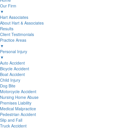
Home
Our Firm
▼
Hart Associates
About Hart & Associates
Results
Client Testimonials
Practice Areas
▼
Personal Injury
▼
Auto Accident
Bicycle Accident
Boat Accident
Child Injury
Dog Bite
Motorcycle Accident
Nursing Home Abuse
Premises Liability
Medical Malpractice
Pedestrian Accident
Slip and Fall
Truck Accident