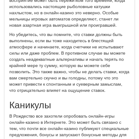
восприятие может быть пережитком того времени, когда
использовались настоящие рыболовные катушки
нахлыстом, но в онлайн-казино это неверно. Особые
мельницы игровых автоматов определяют, станет ли
новая азартная игра выигрышной или проигравшей.
Но убедитесь, что вы помните, что ставки должны быть
выполнены, если вы тоже находитесь в блестящей
атмосфере и начинаете, когда счетчики не испытывают
силы или даже проблем. В противном случае вы можете
создать неадекватные альтернативы и начать терять по
крайней мере ту сумму, которую вы можете себе
позволить. Это также важно, чтобы не делать ставки, когда
вам смертельно скучно и вы голодны, потому что это
может привести к спонтанным и суеверным замыслам,
что отрицательно влияет на ощущение ставок.
Каникулы
В Рождество все захотели опробовать онлайн-игры
онлайн-казино в Интернете. Это может быть связано с
тем, что почти все онлайн-казино публикуют специальные
предложения, бонусы и запускают бонусные методы для