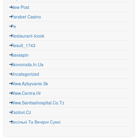
New Post
Parabet Casino
Pe
Restaurant-Icook
Result_1743
Savaspin
Skovoroda.in.ua
Uncategorized
Www.azbyvanie.sk
Www.centra.hr
Www.sanitashospital.co.tz
Zsolovi.cz
Весільні Та Вечірні Сукні