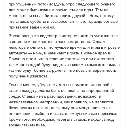
приглушенный поток воздуха, утро следующего буднего
дня может быть лучшим временем для игры. Тем не
менее, если вы любите заводить друзей в Bros, потому
что ставки, субботы и воскресенья — это гораздо больше
призвание вашей жизни.
Эпоха расцвета видеоигр в интернет-казино учитывается
в регионе и начинается в часовом регионе. Однако
некоторые считают, что лучшее время для игры в игровые
автоматы — ночь, и начинают играть в ночное время.
Причина в том, что в течение этого часа или около того
так много людей будут сидеть за своими компьютерами, а
казино будут более загружены, что повысит вероятность
получения джекпота.
Тем не менее, убедитесь, что вы помните, что онлайн-
ставки всегда должны быть основаны на определенной
среде. Ставки из-за разочарования, возможно, в
нежелательном настроении, как правило, не являются
безопасным потоком, поскольку они могут привести к
ограничению выбора и вызвать импульсивные привычки.
Кроме того, необходимо избегать ставок, находясь под
воздействием пива.