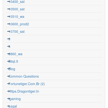
10400_sat
10500_sat
10510_wa
10600_prod2
10700_sat
3
5
6860_wa
Bitqt.it
Blog
Common Questions
Fortunetiger.com.br (2)
Https.dragontiger.in
Igaming
Legal