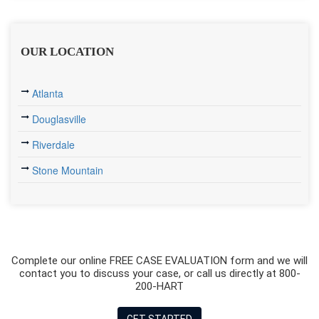
OUR LOCATION
Atlanta
Douglasville
Riverdale
Stone Mountain
Complete our online FREE CASE EVALUATION form and we will
contact you to discuss your case, or call us directly at 800-
200-HART