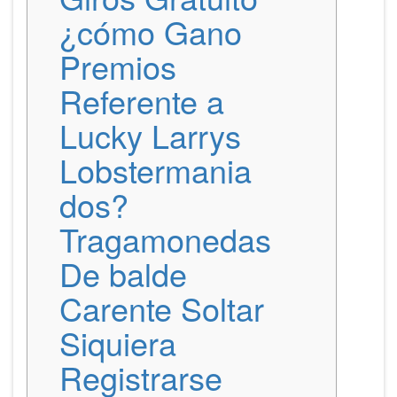
¿cómo Gano
Premios
Referente a
Lucky Larrys
Lobstermania
dos?
Tragamonedas
De balde
Carente Soltar
Siquiera
Registrarse