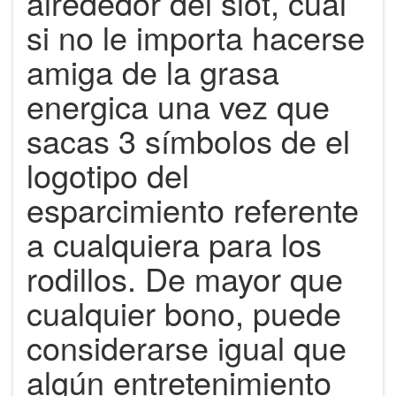
alrededor del slot, cual
si no le importa hacerse
amiga de la grasa
energica una vez que
sacas 3 símbolos de el
logotipo del
esparcimiento referente
a cualquiera para los
rodillos. De mayor que
cualquier bono, puede
considerarse igual que
algún entretenimiento