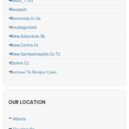
Result_1743
Savaspin
Skovoroda.in.ua
Uncategorized
Www.azbyvanie.sk
Www.centra.hr
Www.sanitashospital.co.tz
Zsolovi.cz
Весільні Та Вечірні Сукні
OUR LOCATION
Atlanta