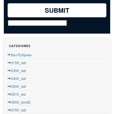
CATEGORIES
! Без Рубрики
10150_sat
10300_sat
10400_sat
10500_sat
10510_wa
10600_prod2
10700_sat