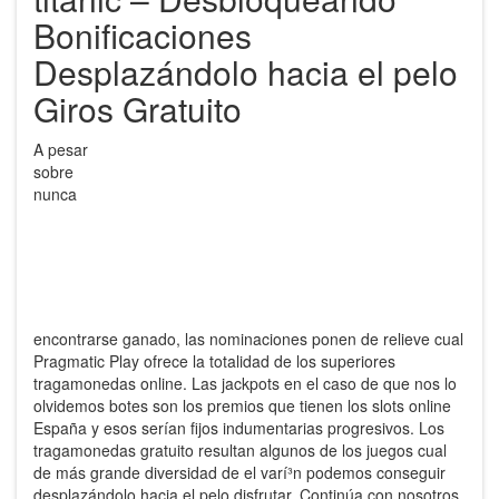
Bonificaciones
Desplazándolo hacia el pelo
Giros Gratuito
A pesar
sobre
nunca
encontrarse ganado, las nominaciones ponen de relieve cual
Pragmatic Play ofrece la totalidad de los superiores
tragamonedas online. Las jackpots en el caso de que nos lo
olvidemos botes son los premios que tienen los slots online
España y esos serían fijos indumentarias progresivos. Los
tragamonedas gratuito resultan algunos de los juegos cual
de más grande diversidad de el varí³n podemos conseguir
desplazándolo hacia el pelo disfrutar. Continúa con nosotros