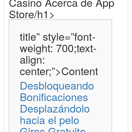
Casino Acerca de App
Store/h1>
title” style=”font-
weight: 700;text-
align:
center;”>Content
Desbloqueando
Bonificaciones
Desplazándolo
hacia el pelo
Giros Gratuito