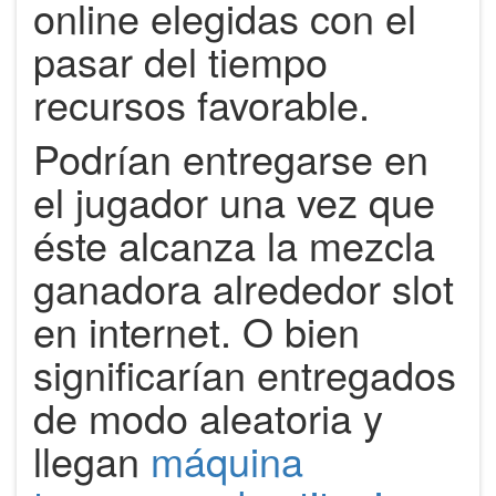
online elegidas con el
pasar del tiempo
recursos favorable.
Podrían entregarse en
el jugador una vez que
éste alcanza la mezcla
ganadora alrededor slot
en internet. O bien
significarían entregados
de modo aleatoria y
llegan
máquina