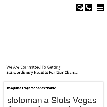
We Are Committed To Getting
Extraordinary Results For Our
Clients
máquina tragamonedas titanic
‎‎slotomania Slots Vegas