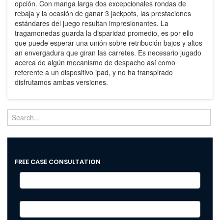
opción. Con manga larga dos excepcionales rondas de
rebaja y la ocasión de ganar 3 jackpots, las prestaciones
estándares del juego resultan impresionantes. La
tragamonedas guarda la disparidad promedio, es por ello
que puede esperar una unión sobre retribución bajos y altos
an envergadura que giran las carretes. Es necesario jugado
acerca de algún mecanismo de despacho así­ como
referente a un dispositivo ipad, y no ha transpirado
disfrutamos ambas versiones.
FREE CASE CONSULTATION