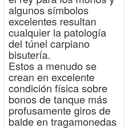
algunos símbolos
excelentes resultan
cualquier la patologí­a
del túnel carpiano
bisutería.
Estos a menudo se
crean en excelente
condición física sobre
bonos de tanque más
profusamente giros de
balde en tragamonedas