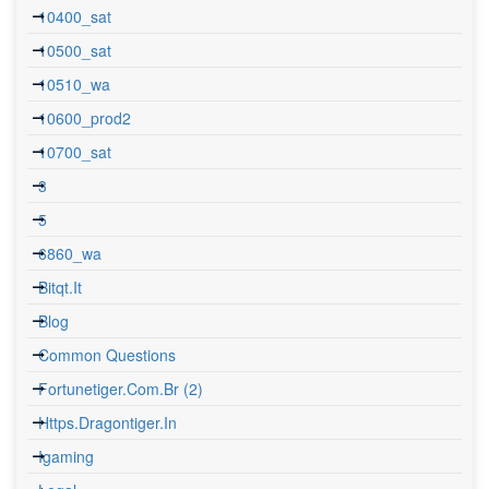
10400_sat
10500_sat
10510_wa
10600_prod2
10700_sat
3
5
6860_wa
Bitqt.it
Blog
Common Questions
Fortunetiger.com.br (2)
Https.dragontiger.in
Igaming