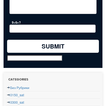
9+6=?
CATEGORIES
! Без Рубрики
10150_sat
10300_sat