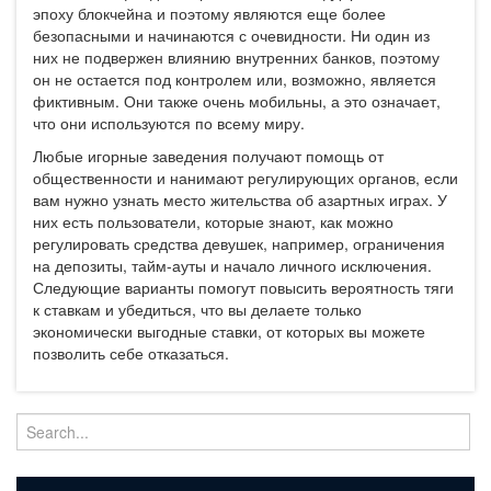
эпоху блокчейна и поэтому являются еще более
безопасными и начинаются с очевидности. Ни один из
них не подвержен влиянию внутренних банков, поэтому
он не остается под контролем или, возможно, является
фиктивным. Они также очень мобильны, а это означает,
что они используются по всему миру.
Любые игорные заведения получают помощь от
общественности и нанимают регулирующих органов, если
вам нужно узнать место жительства об азартных играх. У
них есть пользователи, которые знают, как можно
регулировать средства девушек, например, ограничения
на депозиты, тайм-ауты и начало личного исключения.
Следующие варианты помогут повысить вероятность тяги
к ставкам и убедиться, что вы делаете только
экономически выгодные ставки, от которых вы можете
позволить себе отказаться.