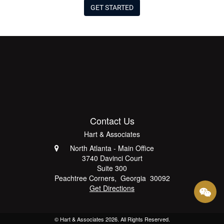
GET STARTED
Contact Us
Hart & Associates
North Atlanta - Main Office
3740 Davinci Court
Suite 300
Peachtree Corners
,
Georgia
30092
Get Directions
© Hart & Associates 2026. All Rights Reserved.