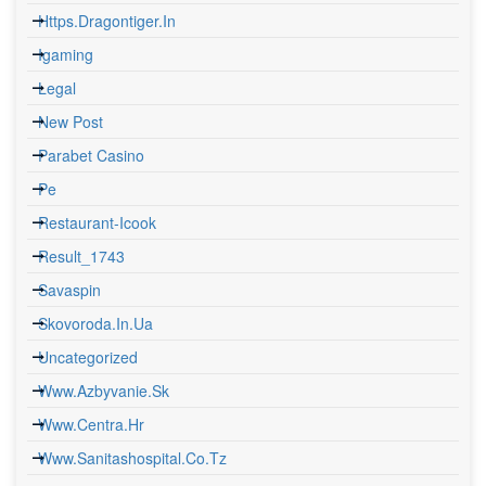
Https.dragontiger.in
Igaming
Legal
New Post
Parabet Casino
Pe
Restaurant-Icook
Result_1743
Savaspin
Skovoroda.in.ua
Uncategorized
Www.azbyvanie.sk
Www.centra.hr
Www.sanitashospital.co.tz