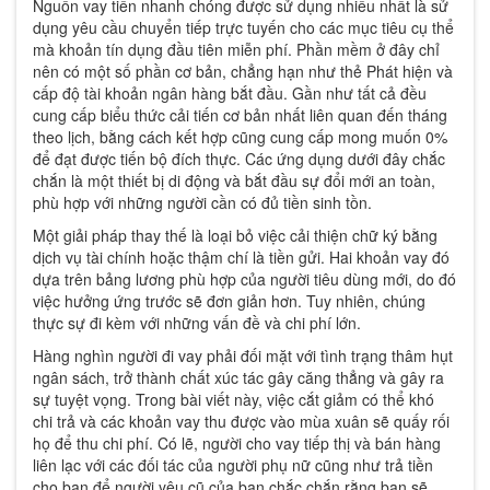
Nguồn vay tiền nhanh chóng được sử dụng nhiều nhất là sử
dụng yêu cầu chuyển tiếp trực tuyến cho các mục tiêu cụ thể
mà khoản tín dụng đầu tiên miễn phí. Phần mềm ở đây chỉ
nên có một số phần cơ bản, chẳng hạn như thẻ Phát hiện và
cấp độ tài khoản ngân hàng bắt đầu. Gần như tất cả đều
cung cấp biểu thức cải tiến cơ bản nhất liên quan đến tháng
theo lịch, bằng cách kết hợp cũng cung cấp mong muốn 0%
để đạt được tiến bộ đích thực. Các ứng dụng dưới đây chắc
chắn là một thiết bị di động và bắt đầu sự đổi mới an toàn,
phù hợp với những người cần có đủ tiền sinh tồn.
Một giải pháp thay thế là loại bỏ việc cải thiện chữ ký bằng
dịch vụ tài chính hoặc thậm chí là tiền gửi. Hai khoản vay đó
dựa trên bảng lương phù hợp của người tiêu dùng mới, do đó
việc hưởng ứng trước sẽ đơn giản hơn. Tuy nhiên, chúng
thực sự đi kèm với những vấn đề và chi phí lớn.
Hàng nghìn người đi vay phải đối mặt với tình trạng thâm hụt
ngân sách, trở thành chất xúc tác gây căng thẳng và gây ra
sự tuyệt vọng. Trong bài viết này, việc cắt giảm có thể khó
chi trả và các khoản vay thu được vào mùa xuân sẽ quấy rối
họ để thu chi phí. Có lẽ, người cho vay tiếp thị và bán hàng
liên lạc với các đối tác của người phụ nữ cũng như trả tiền
cho bạn để người yêu cũ của bạn chắc chắn rằng bạn sẽ