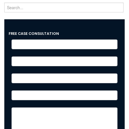
FREE CASE CONSULTATION