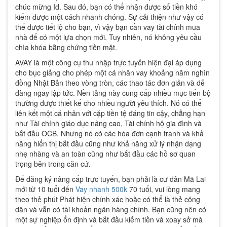
chúc mừng Id. Sau đó, bạn có thể nhận được số tiền khó
kiếm được một cách nhanh chóng. Sự cải thiện như vậy có
thể được tiết lộ cho bạn, vì vậy bạn cần vay tài chính mua
nhà để có một lựa chọn mới. Tuy nhiên, nó không yêu cầu
chìa khóa bằng chứng tiền mặt.
AVAY là một công cụ thu nhập trực tuyến hiện đại áp dụng
cho bục giảng cho phép một cá nhân vay khoảng năm nghìn
đồng Nhật Bản theo vòng tròn, các thao tác đơn giản và dễ
dàng ngay lập tức. Nền tảng này cung cấp nhiều mục tiến bộ
thường được thiết kế cho nhiều người yêu thích. Nó có thể
liên kết một cá nhân với cặp tiền tệ đáng tin cậy, chẳng hạn
như Tài chính giáo dục nâng cao, Tài chính hộ gia đình và
bắt đầu OCB. Nhưng nó có các hóa đơn cạnh tranh và khả
năng hiển thị bắt đầu cũng như khả năng xử lý nhận dạng
nhẹ nhàng và an toàn cũng như bắt đầu các hồ sơ quan
trọng bên trong căn cứ.
Để đăng ký nâng cấp trực tuyến, bạn phải là cư dân Mã Lai
mới từ 10 tuổi đến
Vay nhanh 500k
70 tuổi, vui lòng mang
theo thẻ phút Phát hiện chính xác hoặc có thể là thẻ công
dân và vẫn có tài khoản ngân hàng chính. Bạn cũng nên có
một sự nghiệp ổn định và bắt đầu kiếm tiền và xoay sở mà