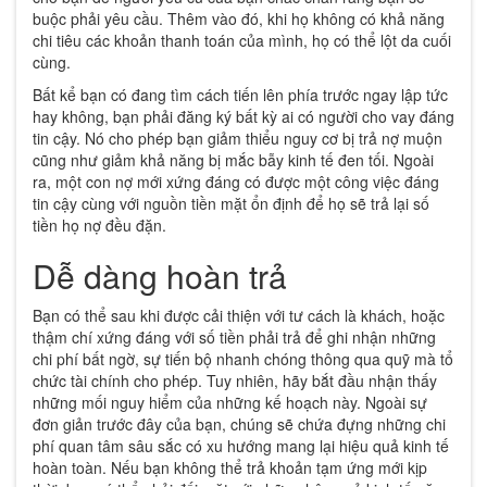
buộc phải yêu cầu. Thêm vào đó, khi họ không có khả năng
chi tiêu các khoản thanh toán của mình, họ có thể lột da cuối
cùng.
Bất kể bạn có đang tìm cách tiến lên phía trước ngay lập tức
hay không, bạn phải đăng ký bất kỳ ai có người cho vay đáng
tin cậy. Nó cho phép bạn giảm thiểu nguy cơ bị trả nợ muộn
cũng như giảm khả năng bị mắc bẫy kinh tế đen tối. Ngoài
ra, một con nợ mới xứng đáng có được một công việc đáng
tin cậy cùng với nguồn tiền mặt ổn định để họ sẽ trả lại số
tiền họ nợ đều đặn.
Dễ dàng hoàn trả
Bạn có thể sau khi được cải thiện với tư cách là khách, hoặc
thậm chí xứng đáng với số tiền phải trả để ghi nhận những
chi phí bất ngờ, sự tiến bộ nhanh chóng thông qua quỹ mà tổ
chức tài chính cho phép. Tuy nhiên, hãy bắt đầu nhận thấy
những mối nguy hiểm của những kế hoạch này. Ngoài sự
đơn giản trước đây của bạn, chúng sẽ chứa đựng những chi
phí quan tâm sâu sắc có xu hướng mang lại hiệu quả kinh tế
hoàn toàn. Nếu bạn không thể trả khoản tạm ứng mới kịp