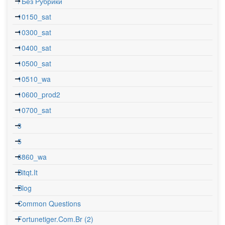
! Без Рубрики
10150_sat
10300_sat
10400_sat
10500_sat
10510_wa
10600_prod2
10700_sat
3
5
6860_wa
Bitqt.it
Blog
Common Questions
Fortunetiger.com.br (2)