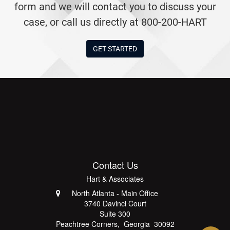
form and we will contact you to discuss your
case, or call us directly at 800-200-HART
GET STARTED
Contact Us
Hart & Associates
North Atlanta - Main Office
3740 Davinci Court
Suite 300
Peachtree Corners
,
Georgia
30092