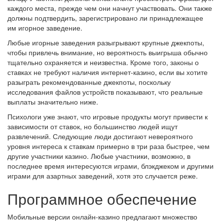
каждого места, прежде чем они начнут участвовать. Они также
должны подтвердить, зарегистрировано ли принадлежащее
им игорное заведение.
Любые игорные заведения разыгрывают крупные джекпоты,
чтобы привлечь внимание, но вероятность выигрыша обычно
тщательно охраняется и неизвестна. Кроме того, законы о
ставках не требуют наличия интернет-казино, если вы хотите
разыграть рекомендованные джекпоты, поскольку
исследования файлов устройств показывают, что реальные
выплаты значительно ниже.
Психологи уже знают, что игровые продукты могут привести к
зависимости от ставок, но большинство людей ищут
развлечений. Следующие люди достигают невероятного
уровня интереса к ставкам примерно в три раза быстрее, чем
другие участники казино. Любые участники, возможно, в
последнее время интересуются играми, блэкджеком и другими
играми для азартных заведений, хотя это случается реже.
Программное обеспечение
Мобильные версии онлайн-казино предлагают множество