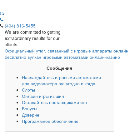
(404) 816-5455
We are committed to getting
extraordinary results for our
clients
Официальный утюг, связанный с игровые аппараты онлайн
бесплатно вулкан игровыми автоматами онлайн-казино
Сообщения
Наслаждайтесь игровыми автоматами
для видеопокера где угодно и когда
Слоты
Онлайн игры из шин
Оставайтесь поставщиками игр
Бонусы
Доверие
Программное обеспечение