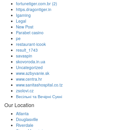
fortunetiger.com.br (2)
https.dragontiger.in
Igaming
Legal
New Post
Parabet casino
pe
restaurant-icook
result_1743
savaspin
skovoroda.in.ua
Uncategorized
www.azbyvanie.sk
www.centra.hr
www.sanitashospital.co.tz
zsolovi.cz
Весільні та Вечірні Сукні
Our Location
Atlanta
Douglasville
Riverdale