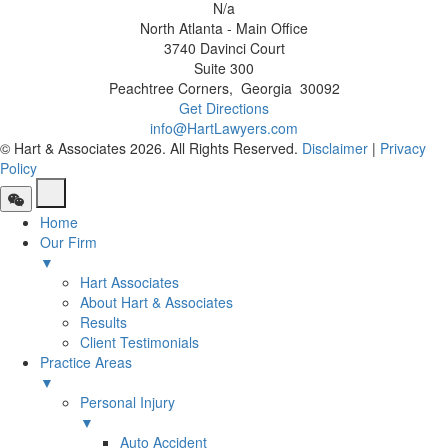
N/a
North Atlanta - Main Office
3740 Davinci Court
Suite 300
Peachtree Corners
,
Georgia
30092
Get Directions
info@HartLawyers.com
© Hart & Associates 2026. All Rights Reserved.
Disclaimer
|
Privacy
Policy
Home
Our Firm
▼
Hart Associates
About Hart & Associates
Results
Client Testimonials
Practice Areas
▼
Personal Injury
▼
Auto Accident