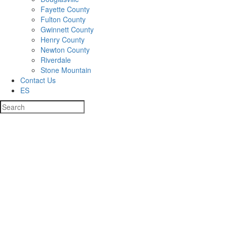
Fayette County
Fulton County
Gwinnett County
Henry County
Newton County
Riverdale
Stone Mountain
Contact Us
ES