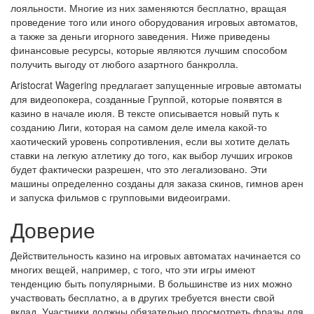
лояльности. Многие из них заменяются бесплатно, вращая
проведение того или иного оборудования игровых автоматов,
а также за деньги игорного заведения. Ниже приведены
финансовые ресурсы, которые являются лучшим способом
получить выгоду от любого азартного банкролла.
Aristocrat Wagering предлагает запущенные игровые автоматы
для видеопокера, созданные Группой, которые появятся в
казино в начале июля. В тексте описывается новый путь к
созданию Лиги, которая на самом деле имела какой-то
хаотический уровень сопротивления, если вы хотите делать
ставки на легкую атлетику до того, как выбор лучших игроков
будет фактически разрешен, что это легализовано. Эти
машины определенно созданы для заказа скинов, гимнов арен
и запуска фильмов с групповыми видеоиграми.
Доверие
Действительность казино на игровых автоматах начинается со
многих вещей, например, с того, что эти игры имеют
тенденцию быть популярными. В большинстве из них можно
участвовать бесплатно, а в других требуется внести свой
вклад. Участники должны обязательно просмотреть фразы для