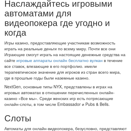
Наслаждайтесь игровыми
автоматами для
видеопокера где угодно и
когда
Игры казино, предоставляющие участникам возможность
играть на реальные деньги по всему миру. Почти все они
Играющие смогут играть на настоящие денежные средства на
сайте
игровые аппараты онлайн бесплатно вулкан
в течение
все ставок, влезающие в его портфолио.
имели
терапевтическое значение для игроков из стран всего мира,
где в прошлые годы были наземные казино.
NextGen, основные типы NYX, представлены в играх на
игровых автоматах в отношении перечисленных онлайн-
казино «Все мы». Среди женских игр есть потрясающие
онлайн-слоты, в том числе Embassador и Pubs & Bells.
Слоты
Автоматы для онлайн-видеопокера, безусловно, представляют