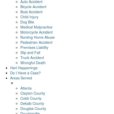
Auto Accident
Bicycle Accident
Boat Accident
Child Injury
Dog Bite
Medical Malpractice
Motorcycle Accident
Nursing Home Abuse
Pedestrian Accident
Premises Liability
Slip and Fall
Truck Accident
Wrongful Death
Hart Happenings
Do I Have a Case?
Areas Served
▼
Atlanta
Clayton County
Cobb County
Dekalb County
Douglas County
Douglasville