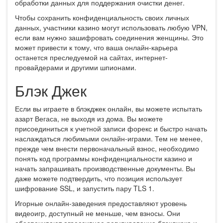
обработки данных для поддержания очистки денег.
Чтобы сохранить конфиденциальность своих личных
данных, участники казино могут использовать любую VPN,
если вам нужно зашифровать соединения женщины. Это
может привести к тому, что ваша онлайн-карьера
останется преследуемой на сайтах, интернет-
провайдерами и другими шпионами.
Блэк Джек
Если вы играете в блэкджек онлайн, вы можете испытать
азарт Вегаса, не выходя из дома. Вы можете
присоединиться к учетной записи форекс и быстро начать
наслаждаться любимыми онлайн-играми. Тем не менее,
прежде чем внести первоначальный взнос, необходимо
понять код программы конфиденциальности казино и
начать запрашивать производственные документы. Вы
даже можете подтвердить, что позиция использует
шифрование SSL, и запустить пару TLS 1.
Игорные онлайн-заведения предоставляют уровень
видеоигр, доступный не меньше, чем взносы. Они
обеспечивают агрессивное регулирование блэкджека и