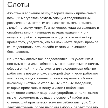
Слоты
Ажиотаж и волнение от круговорота ваших прибыльных
позиций могут стать захватывающим традиционным
развлечением, которым занимаются тысячи и тысячи
людей по всему миру. Тем не менее, когда вы заходите в
онлайн-казино и начинаете изучать названия игр и
получать прибыль, прежде чем сделать новый выбор.
Кроме того, убедитесь, что вы начинаете видеть правила
конфиденциальности онлайн-казино и начинаете
безопасность.
На игровых автоматах, предоставляющих участникам
несколько тем или шаблонов, можно развлечься и начать
обзоры онлайн-игр. Автоматы для видеопокера обычно
работают в новую эпоху, в которой фактически работают
участники, и идея начала остается вернуться к более
высокому. В отличие от обычных игорных заведений,
которые привязаны к месту и имеют небольшое
количество столов и стартовых устройств, онлайн-казино
имеют возможность создавать основной набор игр,
отвечающий практически всем потребностям гуру. Это
дает участникам более широкий выбор и делает гораздо