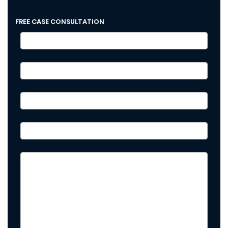
FREE CASE CONSULTATION