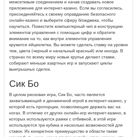
межсетевым соединением и начав создавать новое
приложение для интернет-казино. Если вы согласились,
присоединяйтесь к своему оправданию безопасного
онлайн-казино и выберите сферу блэкджека, чтобы
научиться. Поместите компьютерный чип в конструкцию
элементов управления с помощью цифр и обратите
внимание на то, как внутри элементов управления
кружится яйцеклетка. Вы можете сделать ставку на уровни
тем, цвета (черный и начальный красный) или иногда. В
странах по всему миру новые крупье делают ставки,
собирают меньше азартных игр и запускают циклы
выигрышных сделок.
Сик Бо
В целом рисковая игра, Сик Бо, часто является
захватывающей и динамичной игрой в интернет-казино, у
которой есть пропорции, позволяющие держать вас на
ногах. В отличие от других онлайн-игр интернет-казино, в
которых используются рамки с отбивной, в этой игре
используются три кубика и несколько возможностей для
ставок. Их конкретное преимущество в области также
может быть ниже, чем в других онлайн-играх казино, что