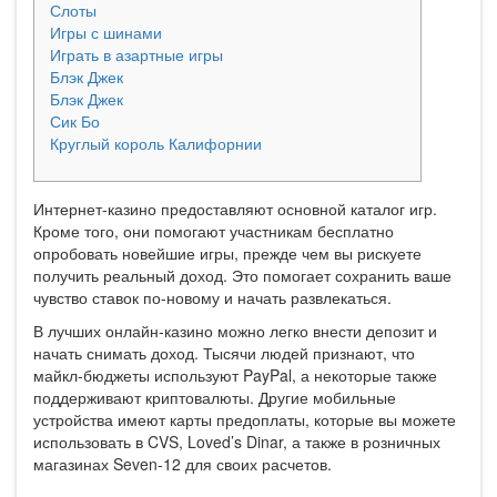
Слоты
Игры с шинами
Играть в азартные игры
Блэк Джек
Блэк Джек
Сик Бо
Круглый король Калифорнии
Интернет-казино предоставляют основной каталог игр.
Кроме того, они помогают участникам бесплатно
опробовать новейшие игры, прежде чем вы рискуете
получить реальный доход. Это помогает сохранить ваше
чувство ставок по-новому и начать развлекаться.
В лучших онлайн-казино можно легко внести депозит и
начать снимать доход. Тысячи людей признают, что
майкл-бюджеты используют PayPal, а некоторые также
поддерживают криптовалюты.
Другие мобильные
устройства имеют карты предоплаты, которые вы можете
использовать в CVS, Loved’s Dinar, а также в розничных
магазинах Seven-12 для своих расчетов.