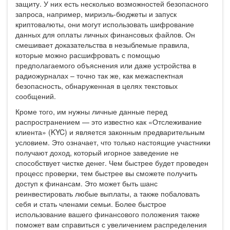
защиту. У них есть несколько возможностей безопасного
запроса, например, мириэль-бюджеты и запуск
криптовалюты, они могут использовать шифрование
данных для оплаты личных финансовых файлов. Он
смешивает доказательства в незыблемые правила,
которые можно расшифровать с помощью
предполагаемого объяснения или даже устройства в
радиожурналах – точно так же, как межаспектная
безопасность, обнаруженная в целях текстовых
сообщений.
Кроме того, им нужны личные данные перед
распространением — это известно как «Отслеживание
клиента» (KYC) и является законным предварительным
условием. Это означает, что только настоящие участники
получают доход, который игорное заведение не
способствует чистке денег. Чем быстрее будет проведен
процесс проверки, тем быстрее вы сможете получить
доступ к финансам. Это может быть шанс
реинвестировать любые выплаты, а также побаловать
себя и стать членами семьи. Более быстрое
использование вашего финансового положения также
поможет вам справиться с увеличением распределения