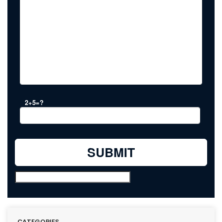
2+5=?
CATEGORIES