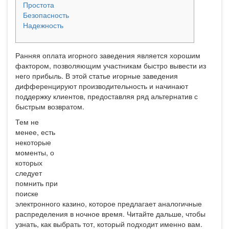
Простота
Безопасность
Надежность
Ранняя оплата игорного заведения является хорошим
фактором, позволяющим участникам быстро вывести из
него прибыль. В этой статье игорные заведения
дифференцируют производительность и начинают
поддержку клиентов, предоставляя ряд альтернатив с
быстрым возвратом.
Тем не
менее, есть
некоторые
моменты, о
которых
следует
помнить при
поиске
электронного казино, которое предлагает аналогичные
распределения в ночное время.
Читайте дальше, чтобы
узнать, как выбрать тот, который подходит именно вам.