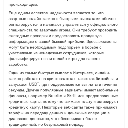
происходящем.
Еще одним аспектом надежности является то, что
азартные онлайн-казино с быстрыми выплатами обычно
регистрируются и начинают управляться у официального
специалиста по азартным играм. Они требуют проводить
ежегодные проверки и предоставлять правдивую
информацию о вашей бывшей прибыли. Здесь экзамены
могут быть необходимым подспорьем в борьбе с
участниками из ненадежных сотрудников, которые
фальсифицируют свои онлайн-игры для вашего
заработка.
Одни из самых быстрых выплат в Интернете, онлайн-
казино работают на криптовалютах, таких как биткойны, и
запускают USDT, где поддерживаются выплаты в течение
секунды. Другие популярные варианты имеют мобильные
финансы, например Neteller и Skrill, или предоплаченные
кредитные карты, потому что взимают плату и активируют
кредитную карту. Некоторые веб-сайты также принимают
тарифы на передачу данных и денежные операции в
диапазоне депозитов, что обеспечивает более
традиционный, но безрисковый подход.