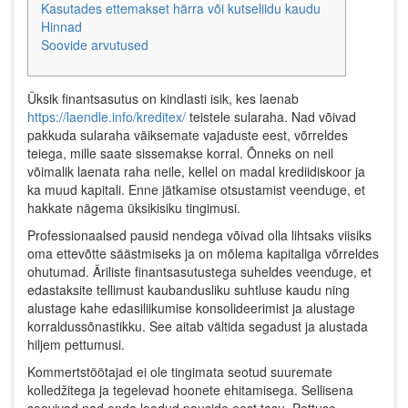
Kasutades ettemakset härra või kutseliidu kaudu
Hinnad
Soovide arvutused
Üksik finantsasutus on kindlasti isik, kes laenab
https://laendle.info/kreditex/
teistele sularaha. Nad võivad
pakkuda sularaha väiksemate vajaduste eest, võrreldes
teiega, mille saate sissemakse korral. Õnneks on neil
võimalik laenata raha neile, kellel on madal krediidiskoor ja
ka muud kapitali.
Enne jätkamise otsustamist veenduge, et
hakkate nägema üksikisiku tingimusi.
Professionaalsed pausid nendega võivad olla lihtsaks viisiks
oma ettevõtte säästmiseks ja on mõlema kapitaliga võrreldes
ohutumad. Äriliste finantsasutustega suheldes veenduge, et
edastaksite tellimust kaubandusliku suhtluse kaudu ning
alustage kahe edasiliikumise konsolideerimist ja alustage
korraldussõnastikku. See aitab vältida segadust ja alustada
hiljem pettumusi.
Kommertstöötajad ei ole tingimata seotud suuremate
kolledžitega ja tegelevad hoonete ehitamisega. Sellisena
soovivad nad enda loodud pauside eest tasu. Pettuse