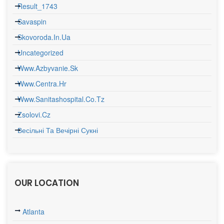
Result_1743
Savaspin
Skovoroda.in.ua
Uncategorized
Www.azbyvanie.sk
Www.centra.hr
Www.sanitashospital.co.tz
Zsolovi.cz
Весільні Та Вечірні Сукні
OUR LOCATION
Atlanta