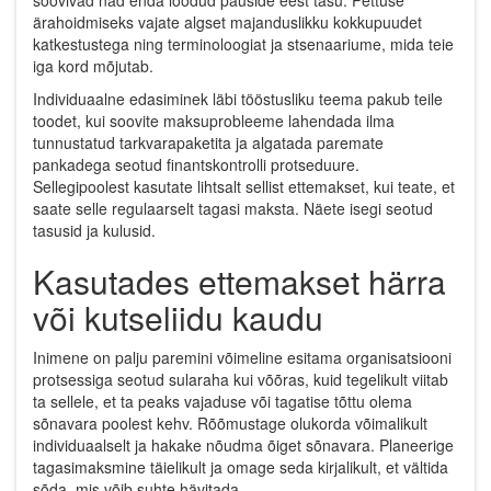
ärahoidmiseks vajate algset majanduslikku kokkupuudet
katkestustega ning terminoloogiat ja stsenaariume, mida teie
iga kord mõjutab.
Individuaalne edasiminek läbi tööstusliku teema pakub teile
toodet, kui soovite maksuprobleeme lahendada ilma
tunnustatud tarkvarapaketita ja algatada paremate
pankadega seotud finantskontrolli protseduure.
Sellegipoolest kasutate lihtsalt sellist ettemakset, kui teate, et
saate selle regulaarselt tagasi maksta. Näete isegi seotud
tasusid ja kulusid.
Kasutades ettemakset härra
või kutseliidu kaudu
Inimene on palju paremini võimeline esitama organisatsiooni
protsessiga seotud sularaha kui võõras, kuid tegelikult viitab
ta sellele, et ta peaks vajaduse või tagatise tõttu olema
sõnavara poolest kehv. Rõõmustage olukorda võimalikult
individuaalselt ja hakake nõudma õiget sõnavara. Planeerige
tagasimaksmine täielikult ja omage seda kirjalikult, et vältida
sõda, mis võib suhte hävitada.