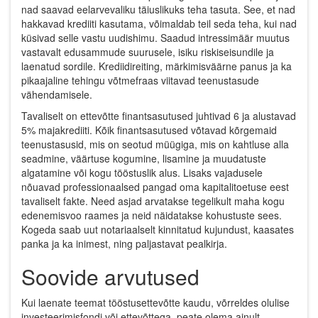
nad saavad eelarvevaliku täiuslikuks teha tasuta. See, et nad
hakkavad krediiti kasutama, võimaldab teil seda teha, kui nad
küsivad selle vastu uudishimu. Saadud intressimäär muutus
vastavalt edusammude suurusele, isiku riskiseisundile ja
laenatud sordile. Krediidireiting, märkimisväärne panus ja ka
pikaajaline tehingu võtmefraas viitavad teenustasude
vähendamisele.
Tavaliselt on ettevõtte finantsasutused juhtivad 6 ja alustavad
5% majakrediiti. Kõik finantsasutused võtavad kõrgemaid
teenustasusid, mis on seotud müügiga, mis on kahtluse alla
seadmine, väärtuse kogumine, lisamine ja muudatuste
algatamine või kogu tööstuslik alus. Lisaks vajadusele
nõuavad professionaalsed pangad oma kapitalitoetuse eest
tavaliselt fakte. Need asjad arvatakse tegelikult maha kogu
edenemisvoo raames ja neid näidatakse kohustuste sees.
Kogeda saab uut notariaalselt kinnitatud kujundust, kaasates
panka ja ka inimest, ning paljastavat pealkirja.
Soovide arvutused
Kui laenate teemat tööstusettevõtte kaudu, võrreldes olulise
investeerimisfondi või ettevõttega, peate olema ainult