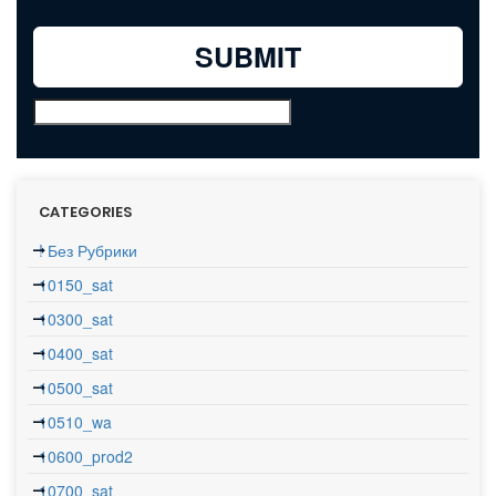
CATEGORIES
! Без Рубрики
10150_sat
10300_sat
10400_sat
10500_sat
10510_wa
10600_prod2
10700_sat