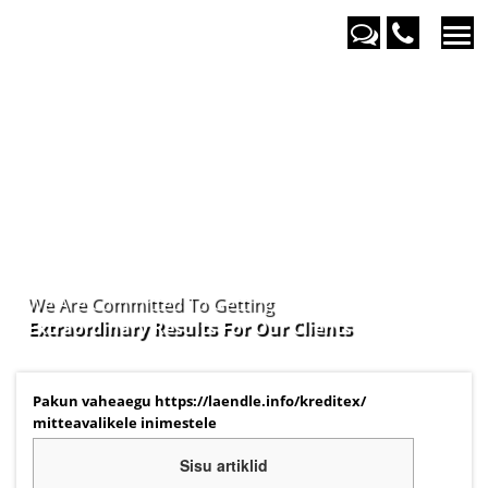
We Are Committed To Getting
Extraordinary Results For Our
Clients
Pakun vaheaegu https://laendle.info/kreditex/
mitteavalikele inimestele
Sisu artiklid