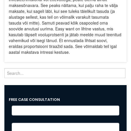
maksesõnavara. See peaks näitama, kui palju raha te välja
maksate, kui sageli läbi, kui see tuleks täielikult tasuda (ja
alustage sellest, kas teil on võimalik varakult tasumata
tasuda või mitte). Samuti peavad kõik osapooled oma
soovide arvutusi uurima. Easy want on lihtne vastus, mis
kasutab täpselt vooluprotsenti ja jätab meelde muud teenitud
vahemikud või isegi tänud. Et ennustada lihtsat soovi,
eraldas proportsiooni tiraažid sada. See võimaldab teil igal
aastal makstava intressi kestuse.
FREE CASE CONSULTATION