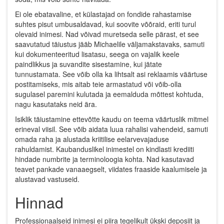
Ei ole ebatavaline, et külastajad on fondide rahastamise
suhtes pisut umbusaldavad, kui soovite võõraid, eriti turul
olevaid inimesi. Nad võivad muretseda selle pärast, et see
saavutatud täiustus jääb Michaelile väljamakstavaks, samuti
kui dokumenteeritud lisatasu, seega on vajalik keele
paindlikkus ja suvandite sisestamine, kui jätate
tunnustamata. See võib olla ka lihtsalt asi reklaamis väärtuse
postitamiseks, mis aitab teie armastatud või võib-olla
sugulasel paremini kulutada ja eemalduda mõttest kohtuda,
nagu kasutataks neid ära.
Isiklik täiustamine ettevõtte kaudu on teema väärtuslik mitmel
erineval viisil. See võib aidata luua rahalisi vahendeid, samuti
omada raha ja alustada kriitilise eelarvevajaduse
rahuldamist. Kaubanduslikel inimestel on kindlasti krediiti
hindade numbrite ja terminoloogia kohta. Nad kasutavad
teavet pankade vanaaegselt, viidates fraaside kaalumisele ja
alustavad vastuseid.
Hinnad
Professionaalseid inimesi ei piira tegelikult ükski deposiit ja