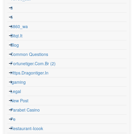
3
5
6860_wa
Bitqt.it
Blog
Common Questions
Fortunetiger.com.br (2)
Https.dragontiger.in
Igaming
Legal
New Post
Parabet Casino
Pe
Restaurant-Icook