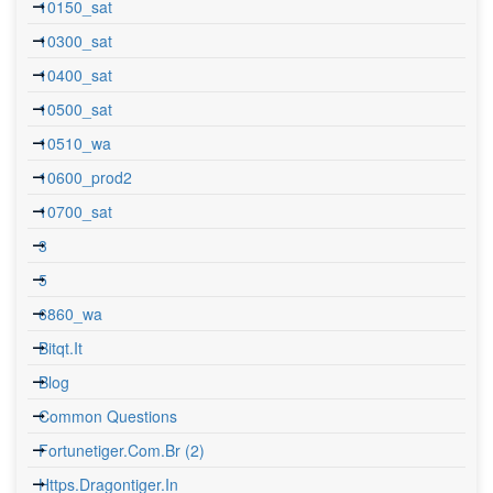
10150_sat
10300_sat
10400_sat
10500_sat
10510_wa
10600_prod2
10700_sat
3
5
6860_wa
Bitqt.it
Blog
Common Questions
Fortunetiger.com.br (2)
Https.dragontiger.in