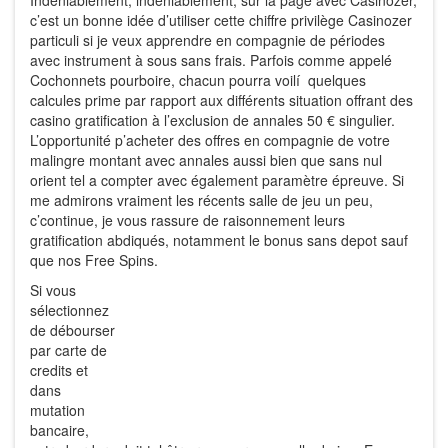
c’est un bonne idée d’utiliser cette chiffre privilège Casinozer
particuli si je veux apprendre en compagnie de périodes
avec instrument à sous sans frais. Parfois comme appelé
Cochonnets pourboire, chacun pourra voilí quelques
calcules prime par rapport aux différents situation offrant des
casino gratification à l’exclusion de annales 50 € singulier.
L’opportunité p’acheter des offres en compagnie de votre
malingre montant avec annales aussi bien que sans nul
orient tel a compter avec également paramètre épreuve. Si
me admirons vraiment les récents salle de jeu un peu,
c’continue, je vous rassure de raisonnement leurs
gratification abdiqués, notamment le bonus sans depot sauf
que nos Free Spins.
Si vous
sélectionnez
de débourser
par carte de
credits et
dans
mutation
bancaire,