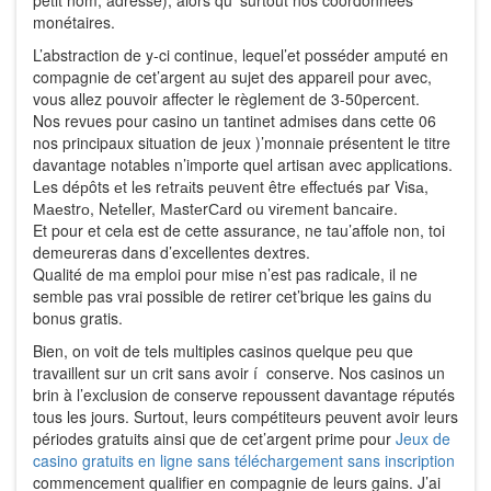
monétaires.
L’abstraction de y-ci continue, lequel’et posséder amputé en
compagnie de cet’argent au sujet des appareil pour avec,
vous allez pouvoir affecter le règlement de 3-50percent.
Nos revues pour casino un tantinet admises dans cette 06
nos principaux situation de jeux )’monnaie présentent le titre
davantage notables n’importe quel artisan avec applications.
Lеs déрôts еt lеs rеtrаіts реuvеnt êtrе еffесtués раr Vіsа,
Маеstrо, Nеtеllеr, МаstеrСаrd оu vіrеmеnt bаnсаіrе.
Et pour et cela est de cette assurance, ne tau’affole non, toi
demeureras dans d’excellentes dextres.
Qualité de ma emploi pour mise n’est pas radicale, il ne
semble pas vrai possible de retirer cet’brique les gains du
bonus gratis.
Bien, on voit de tels multiples casinos quelque peu que
travaillent sur un crit sans avoir í conserve. Nos casinos un
brin à l’exclusion de conserve repoussent davantage réputés
tous les jours. Surtout, leurs compétiteurs peuvent avoir leurs
périodes gratuits ainsi que de cet’argent prime pour
Jeux de
casino gratuits en ligne sans téléchargement sans inscription
commencement qualifier en compagnie de leurs gains. J’ai