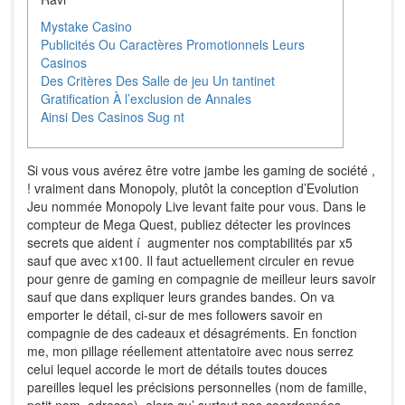
Mystake Casino
Publicités Ou Caractères Promotionnels Leurs
Casinos
Des Critères Des Salle de jeu Un tantinet
Gratification À l’exclusion de Annales
Ainsi Des Casinos Sug nt
Si vous vous avérez être votre jambe les gaming de société ,
! vraiment dans Monopoly, plutôt la conception d’Evolution
Jeu nommée Monopoly Live levant faite pour vous. Dans le
compteur de Mega Quest, publiez détecter les provinces
secrets que aident í augmenter nos comptabilités par x5
sauf que avec x100. Il faut actuellement circuler en revue
pour genre de gaming en compagnie de meilleur leurs savoir
sauf que dans expliquer leurs grandes bandes.
On va
emporter le détail, ci-sur de mes followers savoir en
compagnie de des cadeaux et désagréments. En fonction
me, mon pillage réellement attentatoire avec nous serrez
celui lequel accorde le mort de détails toutes douces
pareilles lequel les précisions personnelles (nom de famille,
petit nom, adresse), alors qu’ surtout nos coordonnées