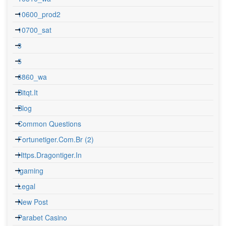
10600_prod2
10700_sat
3
5
6860_wa
Bitqt.it
Blog
Common Questions
Fortunetiger.com.br (2)
Https.dragontiger.in
Igaming
Legal
New Post
Parabet Casino