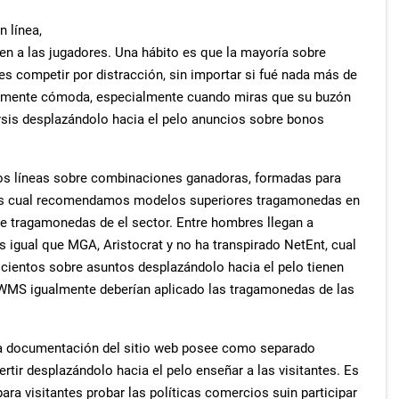
 línea,
enen a las jugadores. Una hábito es que la mayoría sobre
es competir por distracción, sin importar si fué nada más de
yormente cómoda, especialmente cuando miras que su buzón
sis desplazándolo hacia el pelo anuncios sobre bonos
ticos líneas sobre combinaciones ganadoras, formadas para
 las cual recomendamos modelos superiores tragamonedas en
de tragamonedas de el sector. Entre hombres llegan a
 igual que MGA, Aristocrat y no ha transpirado NetEnt, cual
cientos sobre asuntos desplazándolo hacia el pelo tienen
y WMS igualmente deberían aplicado las tragamonedas de las
a documentación del sitio web posee como separado
ertir desplazándolo hacia el pelo enseñar a las visitantes. Es
para visitantes probar las políticas comercios suin participar