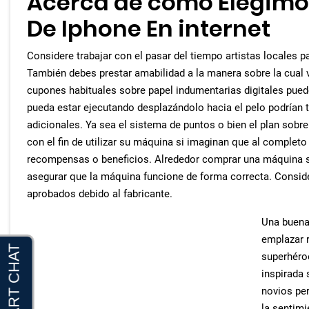
Acerca de cómo Elegimos
De Iphone En internet
Considere trabajar con el pasar del tiempo artistas locales p
También debes prestar amabilidad a la manera sobre la cual 
cupones habituales sobre papel indumentarias digitales puede
pueda estar ejecutando desplazándolo hacia el pelo podrían
adicionales. Ya sea el sistema de puntos o bien el plan sob
con el fin de utilizar su máquina si imaginan que al complet
recompensas o beneficios. Alrededor comprar una máquina so
asegurar que la máquina funcione de forma correcta. Consi
aprobados debido al fabricante.
Una buena 
emplazar r
superhéro
inspirada 
novios per
la sentimi