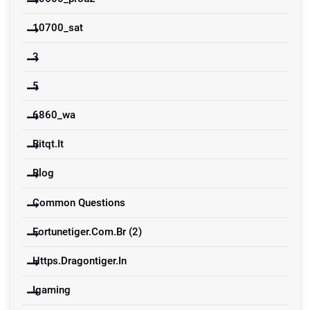
10700_sat
3
5
6860_wa
Bitqt.it
Blog
Common Questions
Fortunetiger.com.br (2)
Https.dragontiger.in
Igaming