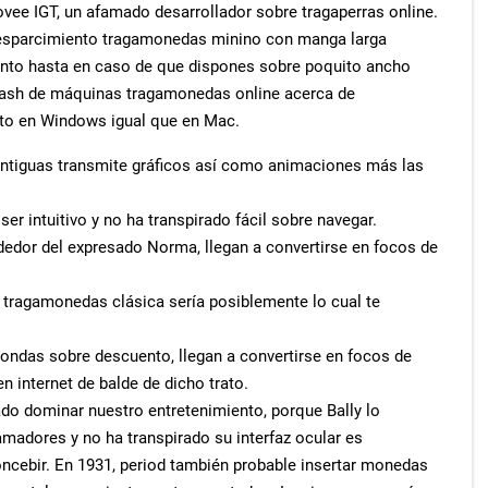
ovee IGT, un afamado desarrollador sobre tragaperras online.
er esparcimiento tragamonedas minino con manga larga
onto hasta en caso de que dispones sobre poquito ancho
 flash de máquinas tragamonedas online acerca de
nto en Windows igual que en Mac.
antiguas transmite gráficos así­ como animaciones más las
r intuitivo y no ha transpirado fácil sobre navegar.
rededor del expresado Norma, llegan a convertirse en focos de
 tragamonedas clásica serí­a posiblemente lo cual te
ondas sobre descuento, llegan a convertirse en focos de
internet de balde de dicho trato.
ado dominar nuestro entretenimiento, porque Bally lo
madores y no ha transpirado su interfaz ocular es
ncebir. En 1931, period también probable insertar monedas