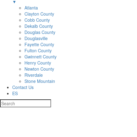
▼
Atlanta
Clayton County
Cobb County
Dekalb County
Douglas County
Douglasville
Fayette County
Fulton County
Gwinnett County
Henry County
Newton County
Riverdale
Stone Mountain
Contact Us
ES