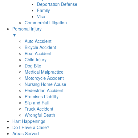
Deportation Defense
Family
Visa
Commercial Litigation
Personal Injury
▼
Auto Accident
Bicycle Accident
Boat Accident
Child Injury
Dog Bite
Medical Malpractice
Motorcycle Accident
Nursing Home Abuse
Pedestrian Accident
Premises Liability
Slip and Fall
Truck Accident
Wrongful Death
Hart Happenings
Do I Have a Case?
Areas Served