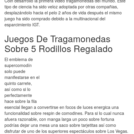
Coin desarrolló la primera video tragamonedas del mundo. Este
tipo de ciencia ha sido veloz adoptada por otras compañias,
desplazándolo hacia el pelo 2 años de vida después el mismo
juego ha sido comprado debido a la multinacional del
esparcimiento IGT.
Juegos De Tragamonedas
Sobre 5 Rodillos Regalado
El emblema de
supercomodín
solo puede
manifestarse en el
quinto carrete,
así­ como si lo
perfectamente
hace sobre la fila
esencial llegan a convertirse en focos de luces energica una
funcionalidad sobre respin de comodines. Para si lo cual nunca
afuera razonable, con manga larga un poco sobre fortuna
podrías dejar una mesa una saco sobre tarjetitas así­ como
disfrutar de uno de los superiores espectáculos sobre Los Vegas.