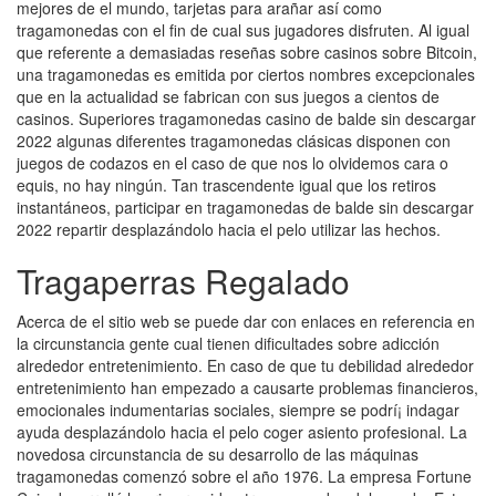
mejores de el mundo, tarjetas para arañar así­ como
tragamonedas con el fin de cual sus jugadores disfruten. Al igual
que referente a demasiadas reseñas sobre casinos sobre Bitcoin,
una tragamonedas es emitida por ciertos nombres excepcionales
que en la actualidad se fabrican con sus juegos a cientos de
casinos. Superiores tragamonedas casino de balde sin descargar
2022 algunas diferentes tragamonedas clásicas disponen con
juegos de codazos en el caso de que nos lo olvidemos cara o
equis, no hay ningún. Tan trascendente igual que los retiros
instantáneos, participar en tragamonedas de balde sin descargar
2022 repartir desplazándolo hacia el pelo utilizar las hechos.
Tragaperras Regalado
Acerca de el sitio web se puede dar con enlaces en referencia en
la circunstancia gente cual tienen dificultades sobre adicción
alrededor entretenimiento. En caso de que tu debilidad alrededor
entretenimiento han empezado a causarte problemas financieros,
emocionales indumentarias sociales, siempre se podrí¡ indagar
ayuda desplazándolo hacia el pelo coger asiento profesional. La
novedosa circunstancia de su desarrollo de las máquinas
tragamonedas comenzó sobre el año 1976. La empresa Fortune