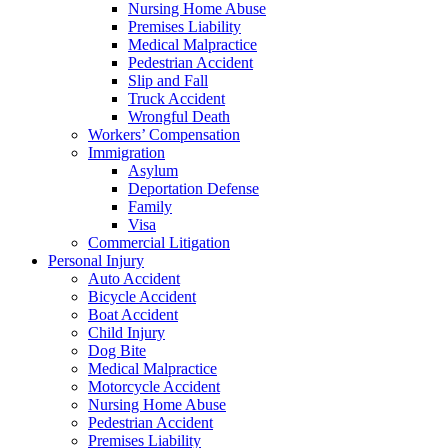
Nursing Home Abuse
Premises Liability
Medical Malpractice
Pedestrian Accident
Slip and Fall
Truck Accident
Wrongful Death
Workers’ Compensation
Immigration
Asylum
Deportation Defense
Family
Visa
Commercial Litigation
Personal Injury
Auto Accident
Bicycle Accident
Boat Accident
Child Injury
Dog Bite
Medical Malpractice
Motorcycle Accident
Nursing Home Abuse
Pedestrian Accident
Premises Liability