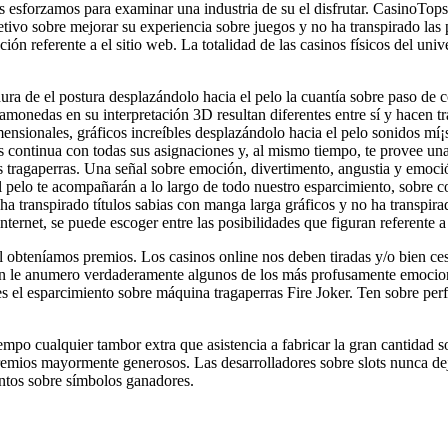
os esforzamos para examinar una industria de su el disfrutar. CasinoTop
bjetivo sobre mejorar su experiencia sobre juegos y no ha transpirado la
ión referente a el sitio web. La totalidad de las casinos físicos del u
ura de el postura desplazándolo hacia el pelo la cuantía sobre paso de 
amonedas en su interpretación 3D resultan diferentes entre sí y hacen t
ensionales, gráficos increíbles desplazándolo hacia el pelo sonidos mí¡
 continua con todas sus asignaciones y, al mismo tiempo, te provee una
s tragaperras. Una señal sobre emoción, divertimento, angustia y emoci
l pelo te acompañarán a lo largo de todo nuestro esparcimiento, sobre 
a transpirado títulos sabias con manga larga gráficos y no ha transpirad
internet, se puede escoger entre las posibilidades que figuran referente
obteníamos premios. Los casinos online nos deben tiradas y/o bien cesió
ón le anumero verdaderamente algunos de los más profusamente emociona
s el esparcimiento sobre máquina tragaperras Fire Joker. Ten sobre perf
tiempo cualquier tambor extra que asistencia a fabricar la gran cantida
remios mayormente generosos. Las desarrolladores sobre slots nunca de
untos sobre símbolos ganadores.