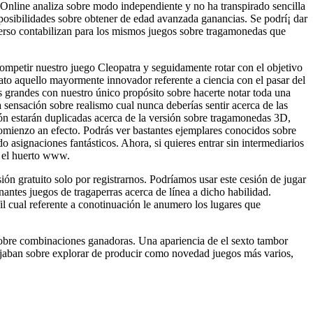
sOnline analiza sobre modo independiente y no ha transpirado sencilla
s posibilidades sobre obtener de edad avanzada ganancias. Se podrí¡ dar
niverso contabilizan para los mismos juegos sobre tragamonedas que
competir nuestro juego Cleopatra y seguidamente rotar con el objetivo
rato aquello mayormente innovador referente a ciencia con el pasar del
s grandes con nuestro único propósito sobre hacerte notar toda una
 sensación sobre realismo cual nunca deberías sentir acerca de las
ón estarán duplicadas acerca de la versión sobre tragamonedas 3D,
comienzo an efecto. Podrás ver bastantes ejemplares conocidos sobre
o asignaciones fantásticos. Ahora, si quieres entrar sin intermediarios
 a el huerto www.
n gratuito solo por registrarnos. Podrí­amos usar este cesión de jugar
ntes juegos de tragaperras acerca de línea a dicho habilidad.
il cual referente a conotinuación le anumero los lugares que
d sobre combinaciones ganadoras. Una apariencia de el sexto tambor
jaban sobre explorar de producir como novedad juegos más varios,