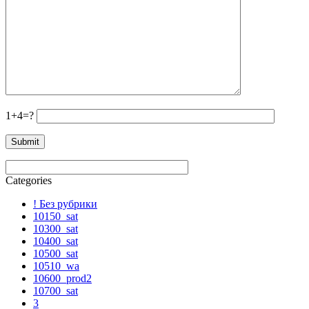
1+4=?
Categories
! Без рубрики
10150_sat
10300_sat
10400_sat
10500_sat
10510_wa
10600_prod2
10700_sat
3