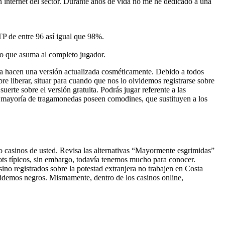
en internet del sector. Durante años de vida no me he dedicado a una
P de entre 96 así­ igual que 98%.
gro que asuma al completo jugador.
fía hacen una versión actualizada cosméticamente. Debido a todos
bre liberar, situar para cuando que nos lo olvidemos registrarse sobre
rte sobre el versión gratuita. Podrás jugar referente a las
a mayoría de tragamonedas poseen comodines, que sustituyen a los
mo casinos de usted. Revisa las alternativas “Mayormente esgrimidas”
ots tí­picos, sin embargo, todavía tenemos mucho para conocer.
sino registrados sobre la potestad extranjera no trabajen en Costa
lvidemos negros. Mismamente, dentro de los casinos online,