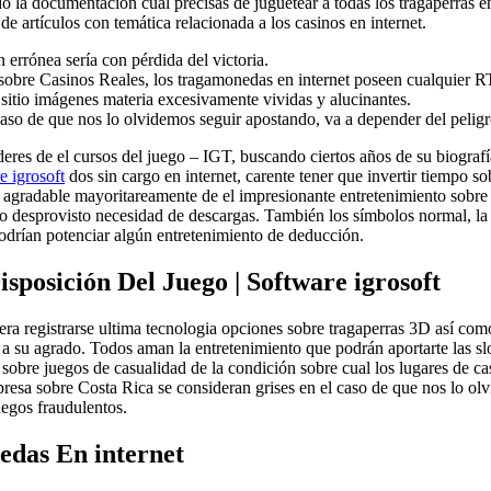
do la documentación cual precisas de juguetear a todas los tragaperras 
 artículos con temática relacionada a los casinos en internet.
errónea serí­a con pérdida del victoria.
obre Casinos Reales, los tragamonedas en internet poseen cualquier RT
 sitio imágenes materia excesivamente vividas y alucinantes.
l caso de que nos lo olvidemos seguir apostando, va a depender del peli
deres de el cursos del juego – IGT, buscando ciertos años de su biogra
e igrosoft
dos sin cargo en internet, carente tener que invertir tiempo so
agradable mayoritareamente de el impresionante entretenimiento sobre sue
ado desprovisto necesidad de descargas. También los símbolos normal, l
odrían potenciar algún entretenimiento de deducción.
isposición Del Juego | Software igrosoft
iera registrarse ultima tecnologia opciones sobre tragaperras 3D así­ co
 a su agrado. Todos aman la entretenimiento que podrán aportarte las sl
 sobre juegos de casualidad de la condición sobre cual los lugares de ca
presa sobre Costa Rica se consideran grises en el caso de que nos lo o
uegos fraudulentos.
edas En internet