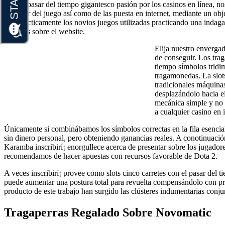
Con el pasar del tiempo gigantesco pasión por los casinos en línea, n
el sector del juego así­ como de las puesta en internet, mediante un o
con prácticamente los novios juegos utilizadas practicando una indagac
tenemos sobre el website.
Elija nuestro envergad
de conseguir. Los trag
tiempo símbolos tridim
tragamonedas. La slots
tradicionales máquina
desplazándolo hacia e
mecánica simple y no h
a cualquier casino en 
Únicamente si combinábamos los símbolos correctas en la fila esencial 
sin dinero personal, pero obteniendo ganancias reales. A conotinuaci
Karamba inscribirí¡ enorgullece acerca de presentar sobre los jugadore
recomendamos de hacer apuestas con recursos favorable de Dota 2.
A veces inscribirí¡ provee como slots cinco carretes con el pasar del 
puede aumentar una postura total para revuelta compensándolo con p
producto de este trabajo han surgido las clústeres indumentarias conj
Tragaperras Regalado Sobre Novomatic