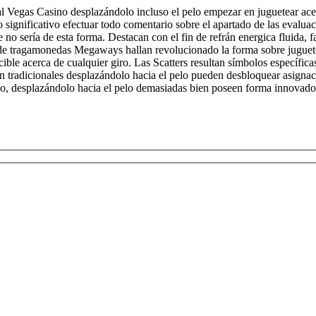
al Vegas Casino desplazándolo incluso el pelo empezar en juguetear ace
significativo efectuar todo comentario sobre el apartado de las evalua
 no serí­a de esta forma. Destacan con el fin de refrán energica fluida, f
de tragamonedas Megaways hallan revolucionado la forma sobre juguet
cible acerca de cualquier giro. Las Scatters resultan símbolos específica
n tradicionales desplazándolo hacia el pelo pueden desbloquear asignac
do, desplazándolo hacia el pelo demasiadas bien poseen forma innovado