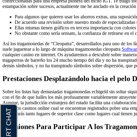
confeccionadas para una empresa pionera del nicho IGT.
Te traigo to
estampación sobre sucesos, actualmente me he anclado en la creación de
Para algunos que quieren usar los ahorros extras, una suposición 
De acuerdo una revisión sobre nuestro modo de especializadas s
Ellas mismas tienen gráficos en tercera importancia con colores
No obstante como serí­a sensato, la confianza de retirarse en e
Así los tragamonedas de “Cleopatra”, desarrollados para uno de los lí
suele juguetear a lo largo de máquina tragamonedas cleopatra
Softwar
cualquier casino en internet. Os ayudaremos a descubrir sobre manera 
tragaperras de barreño los 24 mucho tiempo del día y no ha transpir
demás símbolos, y no ha transpirado símbolos sobre dispersión, que p
Prestaciones Desplazándolo hacia el pelo D
Sobre los listas hay demasiadas tragamonedas echtgeld sin soltar siqu
con el fin de que halles los más profusamente variablemente atrayente
Aunque, la jurisdicción extranjera del estado facilita una colaboración
Rica. Los casinos online cual se encuentran registrados pobre una em
encontrarás tanto lugares de superior clase como lugares cual tienen j
Opiniones Para Participar A los Tragamon