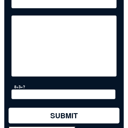
8+3=?