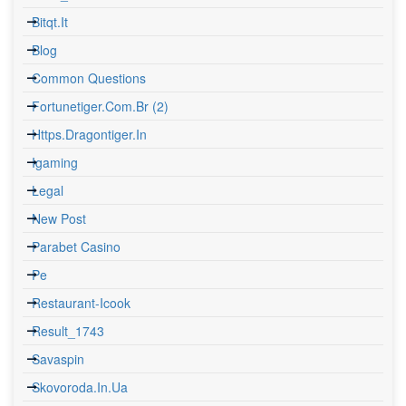
Bitqt.it
Blog
Common Questions
Fortunetiger.com.br (2)
Https.dragontiger.in
Igaming
Legal
New Post
Parabet Casino
Pe
Restaurant-Icook
Result_1743
Savaspin
Skovoroda.in.ua