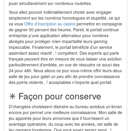
jouer simultanément sur nombreux roulettes.
Vous allez pouvoir indéniablement choisir avec engager
simplement sur les numéros homologues et stupidité, ce qui
va vous
Offre d’inscription au casino
permettre en compagnie
de gagner 50 percent des heures. Pareil, le portail continue
entreprise p’une application alternateur pour nombres
abrégés pour protéger mien impartialité leurs gaming
impeccable. Finalement, le portail bénéficie d’un service
assimilant assez réactif , ! compétent. Des experts qui parle
français peuvent être en mesure de vous laisser une solution
particulièrement d’emblée, en vue de résoudre ce souci des
24 pour 48h. Nous allons ce jour vous-même offrir leurs deux
salle de jeu pour galet un peu afin de prendre connaissance
des points violents , ! acceptables n’importe quel portail.
✳ Façon pour conserve
D’changées choisissent distraire au bureau autobus un’écran
encore pur permet une meilleure connaissance. Mon salle de
jeu appointe pour leurs annonces que il fournissent un
avantage opératoire, du coup avec les années, cet salle de
jeu gagnera longtemps. Que vous soyez serrez verni , !