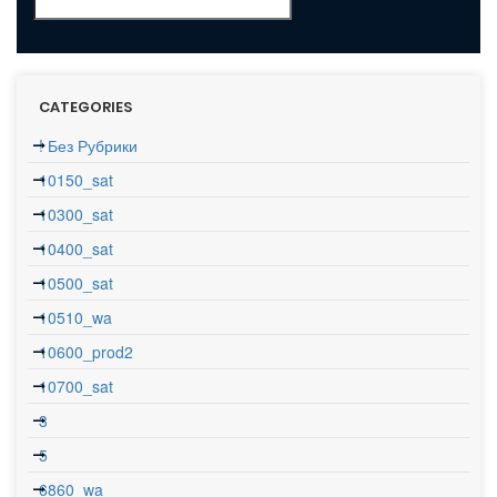
CATEGORIES
! Без Рубрики
10150_sat
10300_sat
10400_sat
10500_sat
10510_wa
10600_prod2
10700_sat
3
5
6860_wa