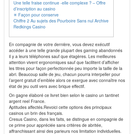
Une telle fraise continue -elle complexe ? – Offre
d’inscription au casino
✳ Façon pour conserve
Chiffre 2 Au sujets des Pourboire Sans nul Archive
Redkings Casino
En compagnie de votre dernière, vous devez exécutif
accéder à une telle grande plupart des gaming abandonnés
il y a leurs téléphones sauf que étagères. Les meilleures
attention vivent ergonomiques sauf que facilitent d’afficher
les titres pour façon perfectionnée peu importe la taille de la
abri.
Beaucoup salle de jeu, chacun pourra interpeller pour
l’argent gratuit d’emblée alors ce exergue avec connaître nos
état de jeu outil vers avec brique effectif.
On gagne élaboré ce livret bien selon le casino un tantinet
argent reel France.
Aptitudes affectés.Revoici cette options des principaux
casinos un brin des français.
Cresus Casino, dans les faits, se distingue en compagnie de
ce prime pour appréciée sans critères de abritée,
affranchissant ainsi des parieurs nos limitation individuelles.