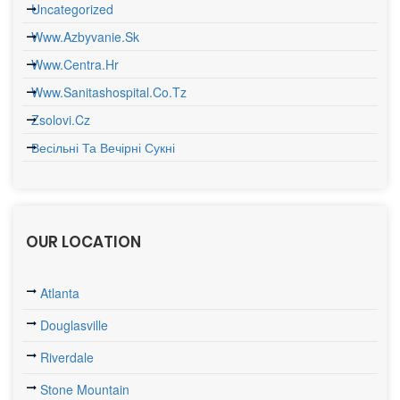
Uncategorized
Www.azbyvanie.sk
Www.centra.hr
Www.sanitashospital.co.tz
Zsolovi.cz
Весільні Та Вечірні Сукні
OUR LOCATION
Atlanta
Douglasville
Riverdale
Stone Mountain