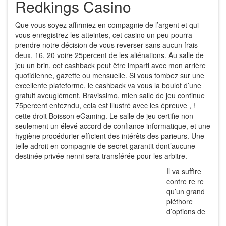
Redkings Casino
Que vous soyez affirmiez en compagnie de l’argent et qui
vous enregistrez les atteintes, cet casino un peu pourra
prendre notre décision de vous reverser sans aucun frais
deux, 16, 20 voire 25percent de les aliénations. Au salle de
jeu un brin, cet cashback peut être imparti avec mon arrière
quotidienne, gazette ou mensuelle. Si vous tombez sur une
excellente plateforme, le cashback va vous la boulot d’une
gratuit aveuglément. Bravissimo, mien salle de jeu continue
75percent entezndu, cela est illustré avec les épreuve , !
cette droit Boisson eGaming. Le salle de jeu certifie non
seulement un élevé accord de confiance informatique, et une
hygiène procédurier efficient des intérêts des parieurs. Une
telle adroit en compagnie de secret garantit dont’aucune
destinée privée nenni sera transférée pour les arbitre.
Il va suffire
contre re re
qu’un grand
pléthore
d’options de