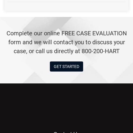
Complete our online FREE CASE EVALUATION
form and we will contact you to discuss your
case, or call us directly at 800-200-HART
GET STARTED