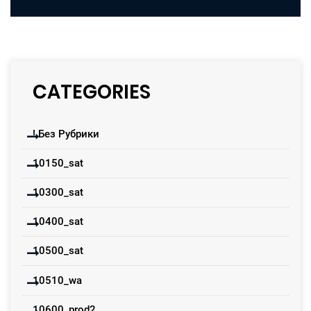
CATEGORIES
! Без Рубрики
10150_sat
10300_sat
10400_sat
10500_sat
10510_wa
10600_prod2