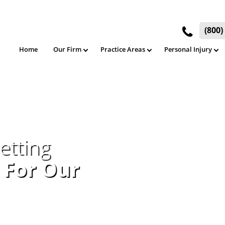
(800
Home
Our Firm
Practice Areas
Personal Injury
etting
 For Our