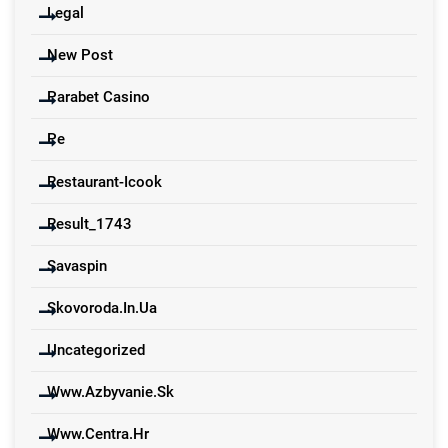
Legal
New Post
Parabet Casino
Pe
Restaurant-Icook
Result_1743
Savaspin
Skovoroda.in.ua
Uncategorized
Www.azbyvanie.sk
Www.centra.hr