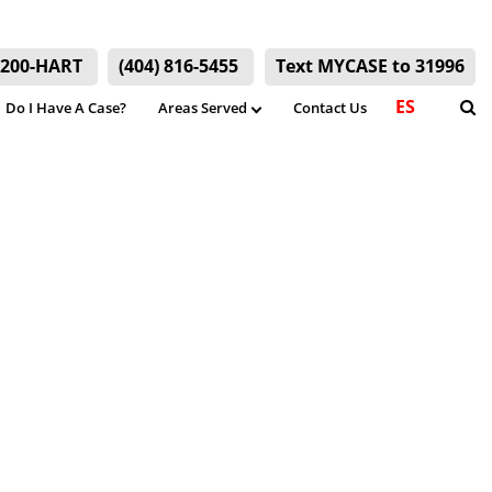
) 200-HART
(404) 816-5455
Text MYCASE to 31996
ES
Do I Have A Case?
Areas Served
Contact Us