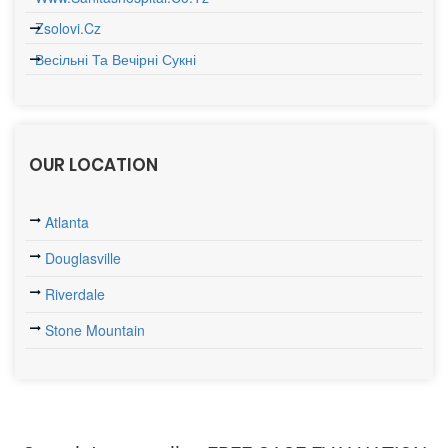
Zsolovi.cz
Весільні Та Вечірні Сукні
OUR LOCATION
Atlanta
Douglasville
Riverdale
Stone Mountain