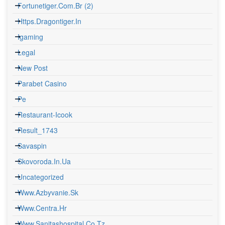
Fortunetiger.com.br (2)
Https.dragontiger.in
Igaming
Legal
New Post
Parabet Casino
Pe
Restaurant-Icook
Result_1743
Savaspin
Skovoroda.in.ua
Uncategorized
Www.azbyvanie.sk
Www.centra.hr
Www.sanitashospital.co.tz