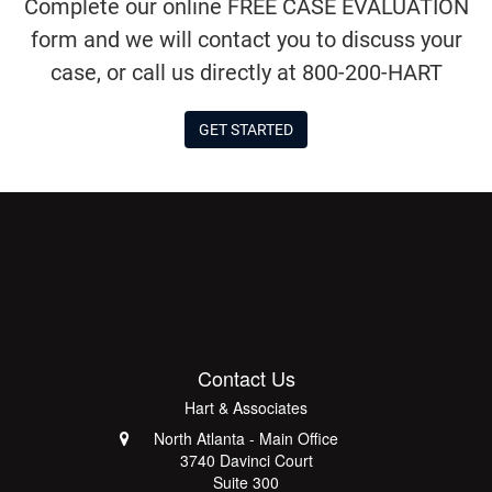
Complete our online FREE CASE EVALUATION
form and we will contact you to discuss your
case, or call us directly at 800-200-HART
GET STARTED
Contact Us
Hart & Associates
North Atlanta - Main Office
3740 Davinci Court
Suite 300