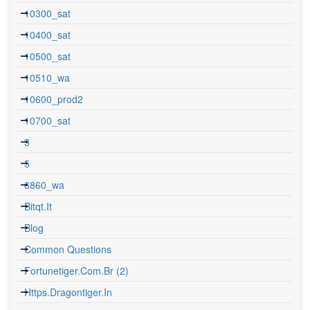
10300_sat
10400_sat
10500_sat
10510_wa
10600_prod2
10700_sat
3
5
6860_wa
Bitqt.it
Blog
Common Questions
Fortunetiger.com.br (2)
Https.dragontiger.in