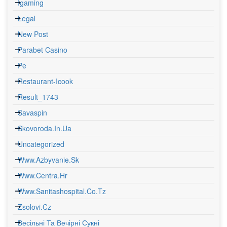
Igaming
Legal
New Post
Parabet Casino
Pe
Restaurant-Icook
Result_1743
Savaspin
Skovoroda.in.ua
Uncategorized
Www.azbyvanie.sk
Www.centra.hr
Www.sanitashospital.co.tz
Zsolovi.cz
Весільні Та Вечірні Сукні