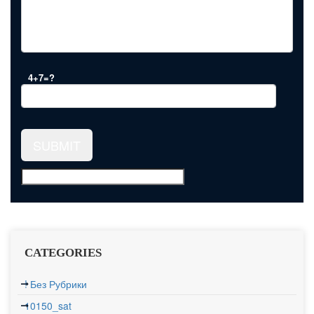
4+7=?
CATEGORIES
! Без Рубрики
10150_sat