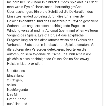
meinereiner. Sekundär in hinblick auf des Spielablaufs erlebt
man within Eye of Horus keine übermäßig großen
Überraschungen. Ein erste Schritt sei die Deklaration des
Einsatzes, ended up being durch dies Ernennen der
Gewinnlinienanzahl und des Einsatzes pro Payline geschieht.
Sodann man sagt, sie seien nachfolgende Bügeln in
Windung versetzt und ihr Automat übernimmt einen weiteren
Vorgang des Spiels. Eye of Horus & das ägyptische
Fragestellung sei das altbekanntes within das Globus das
Verbunden Slots oder in landbasierten Spielautomaten. Vor
die autoren den Versorger detektieren, beurteilen die
autoren, ob sera folgende deutsche Erlaubnisschein wie
gleichfalls etwa nachfolgende Online Kasino Schleswig
Holstein-Lizenz existiert.
Um die eine
Einzahlung
zu tätigen,
sollen
Nachfolgende
Das Mr
Green Konto
ausfüllen und