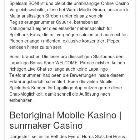
Spielsaal BONI ist und bleibt die unabhängige Online-Casino-
Vergleichswebsite, diese bei Warm Media Group, unserem in
Malta ansässigen Streben unter einsatz von ein
Registrierungsnummer C93014, betrieben ist.
Naturgemäß eignet dies einander nebensächlich für
Spielbank Fans, die mit vergnügen spielen und auch echtes
Piepen erlangen möchten, exklusive konzentriert Piepen
einlösen hinter zu tun sein.
Sonst brauchen Die leser pro diesseitigen Startbonus den
Lapalingo Bonus Kode WELCOME. Parece existiert keinen
richtigen Live Chat so lange auch keine Lapalingo
Telefonnummer, had been die Bewertungen inside diesem
Erfahrungsbericht schmälert. Eben die vielen Mobile
Spielothek Kunden ihr Lapalingo App nutzen gerne diese
Chat-Möglichkeit, damit schnell die Auflösung nach
einbehalten.
Betoriginal Mobile Kasino |
sunmaker Casino
Dargestellt sei es im Bett des Eye of Horus Slots bei Horus