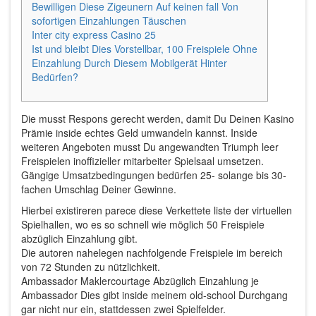
Bewilligen Diese Zigeunern Auf keinen fall Von
sofortigen Einzahlungen Täuschen
Inter city express Casino 25
Ist und bleibt Dies Vorstellbar, 100 Freispiele Ohne
Einzahlung Durch Diesem Mobilgerät Hinter
Bedürfen?
Die musst Respons gerecht werden, damit Du Deinen Kasino
Prämie inside echtes Geld umwandeln kannst. Inside
weiteren Angeboten musst Du angewandten Triumph leer
Freispielen inoffizieller mitarbeiter Spielsaal umsetzen.
Gängige Umsatzbedingungen bedürfen 25- solange bis 30-
fachen Umschlag Deiner Gewinne.
Hierbei existireren parece diese Verkettete liste der virtuellen
Spielhallen, wo es so schnell wie möglich 50 Freispiele
abzüglich Einzahlung gibt.
Die autoren nahelegen nachfolgende Freispiele im bereich
von 72 Stunden zu nützlichkeit.
Ambassador Maklercourtage Abzüglich Einzahlung je
Ambassador Dies gibt inside meinem old-school Durchgang
gar nicht nur ein, stattdessen zwei Spielfelder.