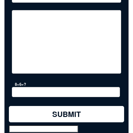
8+6=?