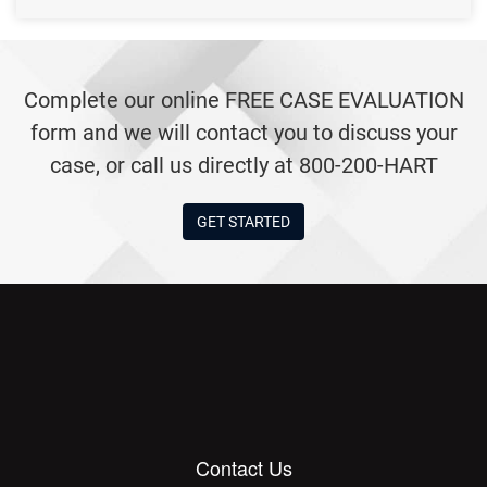
Complete our online FREE CASE EVALUATION
form and we will contact you to discuss your
case, or call us directly at 800-200-HART
GET STARTED
Contact Us