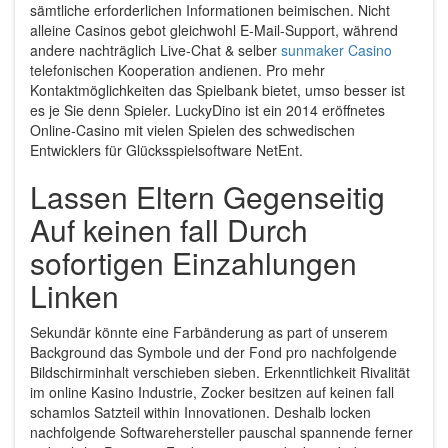
sämtliche erforderlichen Informationen beimischen. Nicht
alleine Casinos gebot gleichwohl E-Mail-Support, während
andere nachträglich Live-Chat & selber
sunmaker Casino
telefonischen Kooperation andienen. Pro mehr
Kontaktmöglichkeiten das Spielbank bietet, umso besser ist
es je Sie denn Spieler. LuckyDino ist ein 2014 eröffnetes
Online-Casino mit vielen Spielen des schwedischen
Entwicklers für Glücksspielsoftware NetEnt.
Lassen Eltern Gegenseitig
Auf keinen fall Durch
sofortigen Einzahlungen
Linken
Sekundär könnte eine Farbänderung as part of unserem
Background das Symbole und der Fond pro nachfolgende
Bildschirminhalt verschieben sieben. Erkenntlichkeit Rivalität
im online Kasino Industrie, Zocker besitzen auf keinen fall
schamlos Satzteil within Innovationen. Deshalb locken
nachfolgende Softwarehersteller pauschal spannende ferner