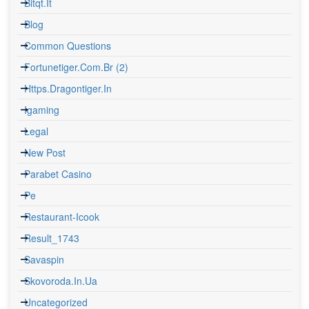
Bitqt.it
Blog
Common Questions
Fortunetiger.com.br (2)
Https.dragontiger.in
Igaming
Legal
New Post
Parabet Casino
Pe
Restaurant-Icook
Result_1743
Savaspin
Skovoroda.in.ua
Uncategorized