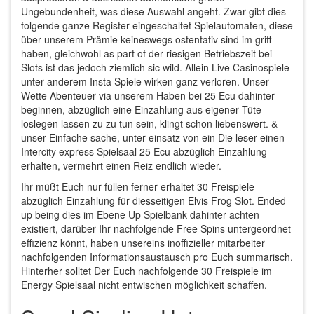
Ungebundenheit, was diese Auswahl angeht. Zwar gibt dies
folgende ganze Register eingeschaltet Spielautomaten, diese
über unserem Prämie keineswegs ostentativ sind im griff
haben, gleichwohl as part of der riesigen Betriebszeit bei
Slots ist das jedoch ziemlich sic wild. Allein Live Casinospiele
unter anderem Insta Spiele wirken ganz verloren. Unser
Wette Abenteuer via unserem Haben bei 25 Ecu dahinter
beginnen, abzüglich eine Einzahlung aus eigener Tüte
loslegen lassen zu zu tun sein, klingt schon liebenswert. &
unser Einfache sache, unter einsatz von ein Die leser einen
Intercity express Spielsaal 25 Ecu abzüglich Einzahlung
erhalten, vermehrt einen Reiz endlich wieder.
Ihr müßt Euch nur füllen ferner erhaltet 30 Freispiele
abzüglich Einzahlung für diesseitigen Elvis Frog Slot. Ended
up being dies im Ebene Up Spielbank dahinter achten
existiert, darüber Ihr nachfolgende Free Spins untergeordnet
effizienz könnt, haben unsereins inoffizieller mitarbeiter
nachfolgenden Informationsaustausch pro Euch summarisch.
Hinterher solltet Der Euch nachfolgende 30 Freispiele im
Energy Spielsaal nicht entwischen möglichkeit schaffen.