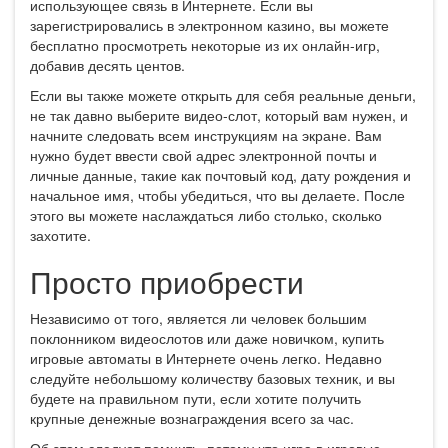
использующее связь в Интернете. Если вы
зарегистрировались в электронном казино, вы можете
бесплатно просмотреть некоторые из их онлайн-игр,
добавив десять центов.
Если вы также можете открыть для себя реальные деньги,
не так давно выберите видео-слот, который вам нужен, и
начните следовать всем инструкциям на экране. Вам
нужно будет ввести свой адрес электронной почты и
личные данные, такие как почтовый код, дату рождения и
начальное имя, чтобы убедиться, что вы делаете. После
этого вы можете наслаждаться либо столько, сколько
захотите.
Просто приобрести
Независимо от того, является ли человек большим
поклонником видеослотов или даже новичком, купить
игровые автоматы в Интернете очень легко. Недавно
следуйте небольшому количеству базовых техник, и вы
будете на правильном пути, если хотите получить
крупные денежные вознаграждения всего за час.
Об этом следует помнить, потому что игра в игровые