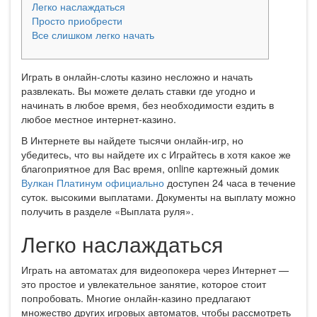
Легко наслаждаться
Просто приобрести
Все слишком легко начать
Играть в онлайн-слоты казино несложно и начать
развлекать. Вы можете делать ставки где угодно и
начинать в любое время, без необходимости ездить в
любое местное интернет-казино.
В Интернете вы найдете тысячи онлайн-игр, но
убедитесь, что вы найдете их с Играйтесь в хотя какое же
благоприятное для Вас время, online картежный домик
Вулкан Платинум официально
доступен 24 часа в течение
суток. высокими выплатами.
Документы на выплату можно
получить в разделе «Выплата руля».
Легко наслаждаться
Играть на автоматах для видеопокера через Интернет —
это простое и увлекательное занятие, которое стоит
попробовать. Многие онлайн-казино предлагают
множество других игровых автоматов, чтобы рассмотреть