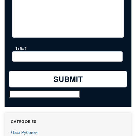
1+5=?
CATEGORIES
! Без Рубрики