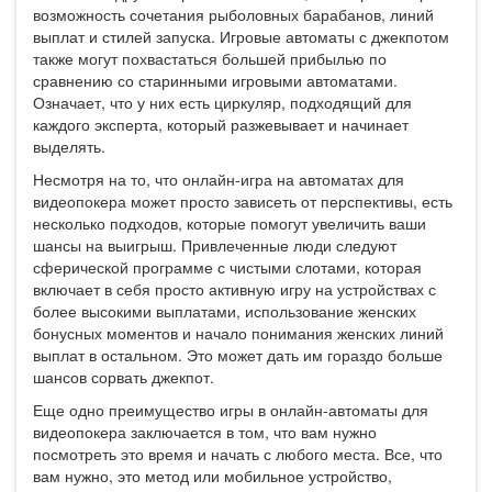
возможность сочетания рыболовных барабанов, линий
выплат и стилей запуска. Игровые автоматы с джекпотом
также могут похвастаться большей прибылью по
сравнению со старинными игровыми автоматами.
Означает, что у них есть циркуляр, подходящий для
каждого эксперта, который разжевывает и начинает
выделять.
Несмотря на то, что онлайн-игра на автоматах для
видеопокера может просто зависеть от перспективы, есть
несколько подходов, которые помогут увеличить ваши
шансы на выигрыш. Привлеченные люди следуют
сферической программе с чистыми слотами, которая
включает в себя просто активную игру на устройствах с
более высокими выплатами, использование женских
бонусных моментов и начало понимания женских линий
выплат в остальном. Это может дать им гораздо больше
шансов сорвать джекпот.
Еще одно преимущество игры в онлайн-автоматы для
видеопокера заключается в том, что вам нужно
посмотреть это время и начать с любого места. Все, что
вам нужно, это метод или мобильное устройство,