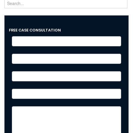
FREE CASE CONSULTATION