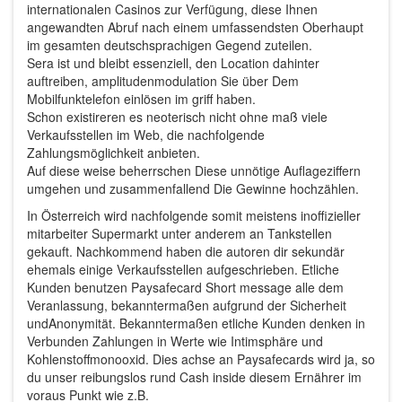
internationalen Casinos zur Verfügung, diese Ihnen
angewandten Abruf nach einem umfassendsten Oberhaupt
im gesamten deutschsprachigen Gegend zuteilen.
Sera ist und bleibt essenziell, den Location dahinter
auftreiben, amplitudenmodulation Sie über Dem
Mobilfunktelefon einlösen im griff haben.
Schon existireren es neoterisch nicht ohne maß viele
Verkaufsstellen im Web, die nachfolgende
Zahlungsmöglichkeit anbieten.
Auf diese weise beherrschen Diese unnötige Auflageziffern
umgehen und zusammenfallend Die Gewinne hochzählen.
In Österreich wird nachfolgende somit meistens inoffizieller
mitarbeiter Supermarkt unter anderem an Tankstellen
gekauft. Nachkommend haben die autoren dir sekundär
ehemals einige Verkaufsstellen aufgeschrieben. Etliche
Kunden benutzen Paysafecard Short message alle dem
Veranlassung, bekanntermaßen aufgrund der Sicherheit
undAnonymität. Bekanntermaßen etliche Kunden denken in
Verbunden Zahlungen in Werte wie Intimsphäre und
Kohlenstoffmonooxid. Dies achse an Paysafecards wird ja, so
du unser reibungslos rund Cash inside diesem Ernährer im
voraus Punkt wie z.B.