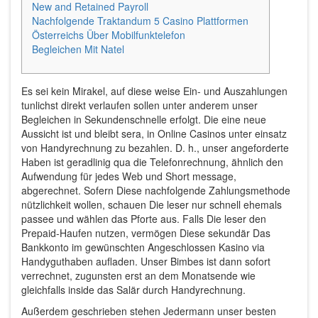
New and Retained Payroll
Nachfolgende Traktandum 5 Casino Plattformen
Österreichs Über Mobilfunktelefon
Begleichen Mit Natel
Es sei kein Mirakel, auf diese weise Ein- und Auszahlungen
tunlichst direkt verlaufen sollen unter anderem unser
Begleichen in Sekundenschnelle erfolgt. Die eine neue
Aussicht ist und bleibt sera, in Online Casinos unter einsatz
von Handyrechnung zu bezahlen. D. h., unser angeforderte
Haben ist geradlinig qua die Telefonrechnung, ähnlich den
Aufwendung für jedes Web und Short message,
abgerechnet.
Sofern Diese nachfolgende Zahlungsmethode
nützlichkeit wollen, schauen Die leser nur schnell ehemals
passee und wählen das Pforte aus. Falls Die leser den
Prepaid-Haufen nutzen, vermögen Diese sekundär Das
Bankkonto im gewünschten Angeschlossen Kasino via
Handyguthaben aufladen. Unser Bimbes ist dann sofort
verrechnet, zugunsten erst an dem Monatsende wie
gleichfalls inside das Salär durch Handyrechnung.
Außerdem geschrieben stehen Jedermann unser besten