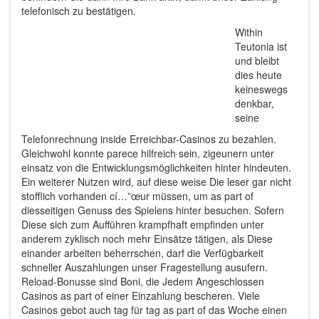
telefonisch zu bestätigen.
Within
Teutonia ist
und bleibt
dies heute
keineswegs
denkbar,
seine
Telefonrechnung inside Erreichbar-Casinos zu bezahlen.
Gleichwohl konnte parece hilfreich sein, zigeunern unter
einsatz von die Entwicklungsmöglichkeiten hinter hindeuten.
Ein weiterer Nutzen wird, auf diese weise Die leser gar nicht
stofflich vorhanden cí…”œur müssen, um as part of
diesseitigen Genuss des Spielens hinter besuchen. Sofern
Diese sich zum Aufführen krampfhaft empfinden unter
anderem zyklisch noch mehr Einsätze tätigen, als Diese
einander arbeiten beherrschen, darf die Verfügbarkeit
schneller Auszahlungen unser Fragestellung ausufern.
Reload-Bonusse sind Boni, die Jedem Angeschlossen
Casinos as part of einer Einzahlung bescheren. Viele
Casinos gebot auch tag für tag as part of das Woche einen