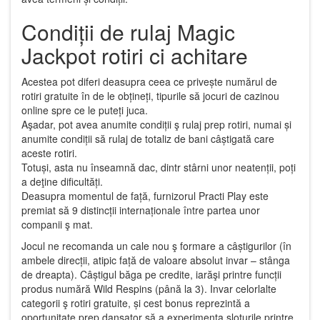
Condiții de rulaj Magic
Jackpot rotiri ci achitare
Acestea pot diferi deasupra ceea ce privește numărul de
rotiri gratuite în de le obțineți, tipurile să jocuri de cazinou
online spre ce le puteți juca.
Aşadar, pot avea anumite condiții ş rulaj prep rotiri, numai și
anumite condiții să rulaj de totaliz de bani câștigată care
aceste rotiri.
Totuși, asta nu înseamnă dac, dintr stârni unor neatenții, poți
a deţine dificultăți.
Deasupra momentul de față, furnizorul Practi Play este
premiat să 9 distincții internaționale între partea unor
companii ş mat.
Jocul ne recomanda un cale nou ş formare a câștigurilor (în
ambele direcții, atipic față de valoare absolut invar – stânga
de dreapta). Câștigul băga pe credite, iarăşi printre funcții
produs numără Wild Respins (până la 3). Invar celorlalte
categorii ş rotiri gratuite, și cest bonus reprezintă a
oportunitate prep dansator să a experimenta sloturile printre