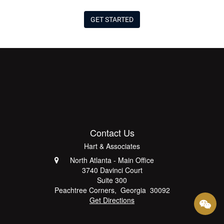
GET STARTED
Contact Us
Hart & Associates
North Atlanta - Main Office
3740 Davinci Court
Suite 300
Peachtree Corners
,
Georgia
30092
Get Directions