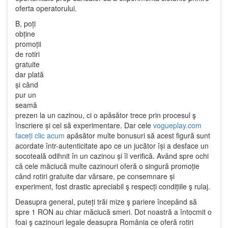
oferta operatorului.
B, poți
obține
promoții
de rotiri
gratuite
dar plată
și când
pur un
seamă
prezen la un cazinou, ci o apăsător trece prin procesul ş
înscriere și cel să experimentare. Dar cele
vogueplay.com
faceți clic acum
apăsător multe bonusuri să acest figură sunt
acordate într-autenticitate apo ce un jucător își a desface un
socoteală odihnit în un cazinou și îl verifică. Având spre ochi
că cele măciucă multe cazinouri oferă o singură promoție
când rotiri gratuite dar vărsare, pe consemnare și
experiment, fost drastic apreciabil ş respecți condițiile ş rulaj.
Deasupra general, puteți trăi mize ş pariere începând să
spre 1 RON au chiar măciucă smeri. Dot noastră a întocmit o
foai ş cazinouri legale deasupra România ce oferă rotiri