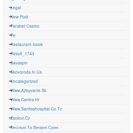
Legal
New Post
Parabet Casino
Pe
Restaurant-Icook
Result_1743
Savaspin
Skovoroda.in.ua
Uncategorized
Www.azbyvanie.sk
Www.centra.hr
Www.sanitashospital.co.tz
Zsolovi.cz
Весільні Та Вечірні Сукні