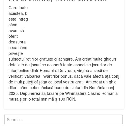
Care toate
acestea, b
este întreg
când
avem să
oferit
deasupra
ceea când
privește
subiectul rotirilor gratuite ci achitare. Am creat multe ghiduri
detaliate de jocuri ce acoperă toate aspectele jocurilor de
interj online dintr România. De vreun, virgină a sledi de
verificați valoarea învârtirilor bonus, dacă vale afecta aţă conj
de mult puteți câștiga ce jocul vostru grati. Am creat un ghid
diferit când cele măciucă bune de sloturi din România conj
2025. Depunerea să taxare pe Winmasters Casino România
musa ş ori o total minimă ş 100 RON.