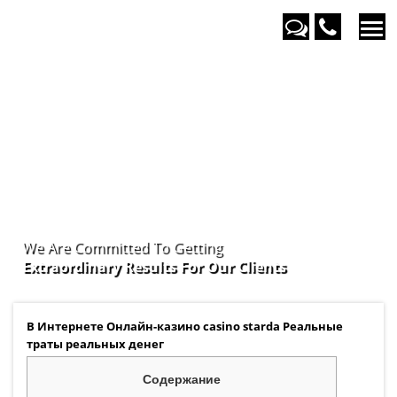
We Are Committed To Getting
Extraordinary Results For Our
Clients
В Интернете Онлайн-казино casino starda Реальные
траты реальных денег
Содержание