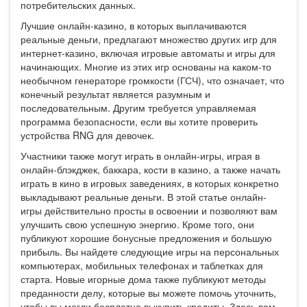
потребительских данных.
Лучшие онлайн-казино, в которых выплачиваются
реальные деньги, предлагают множество других игр для
интернет-казино, включая игровые автоматы и игры для
начинающих. Многие из этих игр основаны на каком-то
необычном генераторе громкости (ГСЧ), что означает, что
конечный результат является разумным и
последовательным. Другим требуется управляемая
программа безопасности, если вы хотите проверить
устройства RNG для девочек.
Участники также могут играть в онлайн-игры, играя в
онлайн-блэкджек, баккара, кости в казино, а также начать
играть в кино в игровых заведениях, в которых конкретно
выкладывают реальные деньги. В этой статье онлайн-
игры действительно просты в освоении и позволяют вам
улучшить свою успешную энергию. Кроме того, они
публикуют хорошие бонусные предложения и большую
прибыль. Вы найдете следующие игры на персональных
компьютерах, мобильных телефонах и таблетках для
старта. Новые игорные дома также публикуют методы
преданности делу, которые вы можете помочь уточнить,
чтобы вы могли бесплатно выкупить кредиты. Здесь вам