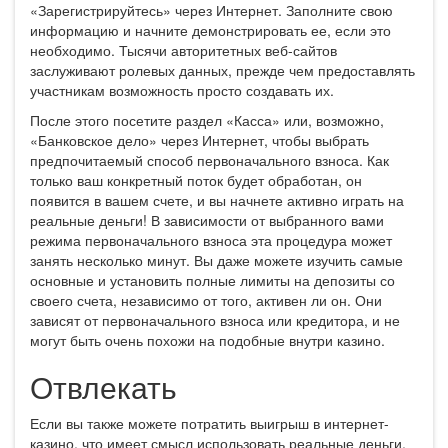
«Зарегистрируйтесь» через Интернет. Заполните свою
информацию и начните демонстрировать ее, если это
необходимо. Тысячи авторитетных веб-сайтов
заслуживают ролевых данных, прежде чем предоставлять
участникам возможность просто создавать их.
После этого посетите раздел «Касса» или, возможно,
«Банковское дело» через Интернет, чтобы выбрать
предпочитаемый способ первоначального взноса. Как
только ваш конкретный поток будет обработан, он
появится в вашем счете, и вы начнете активно играть на
реальные деньги! В зависимости от выбранного вами
режима первоначального взноса эта процедура может
занять несколько минут. Вы даже можете изучить самые
основные и установить полные лимиты на депозиты со
своего счета, независимо от того, активен ли он. Они
зависят от первоначального взноса или кредитора, и не
могут быть очень похожи на подобные внутри казино.
Отвлекать
Если вы также можете потратить выигрыш в интернет-
казино, что имеет смысл использовать реальные деньги,