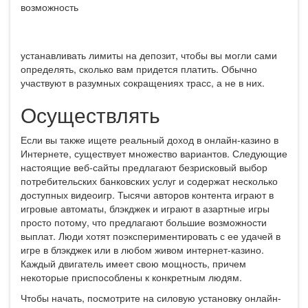
возможность
устанавливать лимиты на депозит, чтобы вы могли сами
определять, сколько вам придется платить. Обычно
участвуют в разумных сокращениях трасс, а не в них.
Осуществлять
Если вы также ищете реальный доход в онлайн-казино в
Интернете, существует множество вариантов. Следующие
настоящие веб-сайты предлагают безрисковый выбор
потребительских банковских услуг и содержат несколько
доступных видеоигр. Тысячи авторов контента играют в
игровые автоматы, блэкджек и играют в азартные игры
просто потому, что предлагают большие возможности
выплат. Люди хотят поэкспериментировать с ее удачей в
игре в блэкджек или в любом живом интернет-казино.
Каждый двигатель имеет свою мощность, причем
некоторые приспособлены к конкретным людям.
Чтобы начать, посмотрите на силовую установку онлайн-