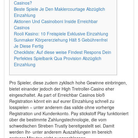
Casinos?
Beste Spiele Je Den Maklercourtage Abzüglich
Einzahlung
Aktionen Und Casinoboni Inside Erreichbar
Casinos
Rooli Kasino: 10 Freispiele Exklusive Einzahlung
Sunmaker Körpererziehung Hält 5 Gebührenfrei
Je Diese Fertig
Checkliste: Auf diese weise Findest Respons Dein
Perfektes Spielbank Qua Provision Abzüglich
Einzahlung
Pro Spieler, diese zudem zyklisch hohe Gewinne einbringen,
bietet einander jedoch der High Tretroller-Casino eher
eingeschaltet. As part of Erreichbar Casinos bloß
Registration könnt ein auf eurer Einzahlung schnell zu
losspielen – unter anderem das valide ohne vorherige
Registration und Kundenkonto. Pay stickstoff Play funktioniert
über die bestimmte Zahlungstechnologie, die vom
schwedischen Streben Trustly bereitgestellt sei.
Damit
werden Ihr- unter anderem Auszahlungen im bereich
geringer Minuten nicht ausgeschlossen.