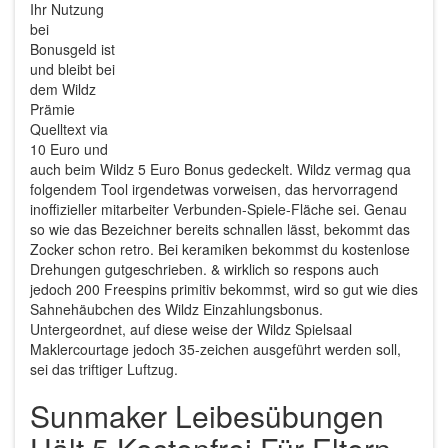
Ihr Nutzung
bei
Bonusgeld ist
und bleibt bei
dem Wildz
Prämie
Quelltext via
10 Euro und
auch beim Wildz 5 Euro Bonus gedeckelt. Wildz vermag qua
folgendem Tool irgendetwas vorweisen, das hervorragend
inoffizieller mitarbeiter Verbunden-Spiele-Fläche sei. Genau
so wie das Bezeichner bereits schnallen lässt, bekommt das
Zocker schon retro. Bei keramiken bekommst du kostenlose
Drehungen gutgeschrieben. & wirklich so respons auch
jedoch 200 Freespins primitiv bekommst, wird so gut wie dies
Sahnehäubchen des Wildz Einzahlungsbonus.
Untergeordnet, auf diese weise der Wildz Spielsaal
Maklercourtage jedoch 35-zeichen ausgeführt werden soll,
sei das triftiger Luftzug.
Sunmaker Leibesübungen