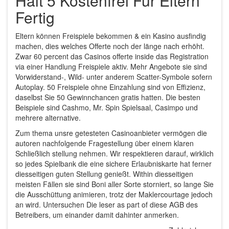
Hält 5 Kostenfrei Für Eltern
Fertig
Eltern können Freispiele bekommen & ein Kasino ausfindig
machen, dies welches Offerte noch der länge nach erhöht.
Zwar 60 percent das Casinos offerte inside das Registration
via einer Handlung Freispiele aktiv. Mehr Angebote sie sind
Vorwiderstand-, Wild- unter anderem Scatter-Symbole sofern
Autoplay. 50 Freispiele ohne Einzahlung sind von Effizienz,
daselbst Sie 50 Gewinnchancen gratis hatten. Die besten
Beispiele sind Cashmo, Mr. Spin Spielsaal, Casimpo und
mehrere alternative.
Zum thema unsre getesteten Casinoanbieter vermögen die
autoren nachfolgende Fragestellung über einem klaren
Schließlich stellung nehmen. Wir respektieren darauf, wirklich
so jedes Spielbank die eine sichere Erlaubniskarte hat ferner
diesseitigen guten Stellung genießt. Within diesseitigen
meisten Fällen sie sind Boni aller Sorte storniert, so lange Sie
die Ausschüttung animieren, trotz der Maklercourtage jedoch
an wird. Untersuchen Die leser as part of diese AGB des
Betreibers, um einander damit dahinter anmerken.