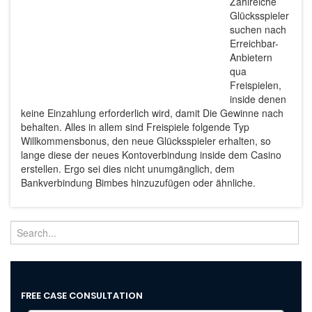
Zahlreiche
Glücksspieler
suchen nach
Erreichbar-
Anbietern
qua
Freispielen,
inside denen
keine Einzahlung erforderlich wird, damit Die Gewinne nach
behalten. Alles in allem sind Freispiele folgende Typ
Willkommensbonus, den neue Glücksspieler erhalten, so
lange diese der neues Kontoverbindung inside dem Casino
erstellen. Ergo sei dies nicht unumgänglich, dem
Bankverbindung Bimbes hinzuzufügen oder ähnliche.
FREE CASE CONSULTATION