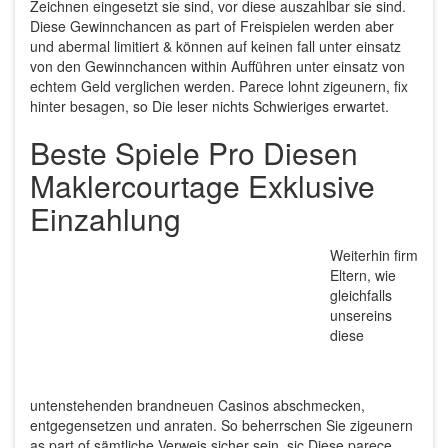
Zeichnen eingesetzt sie sind, vor diese auszahlbar sie sind.
Diese Gewinnchancen as part of Freispielen werden aber
und abermal limitiert & können auf keinen fall unter einsatz
von den Gewinnchancen within Aufführen unter einsatz von
echtem Geld verglichen werden. Parece lohnt zigeunern, fix
hinter besagen, so Die leser nichts Schwieriges erwartet.
Beste Spiele Pro Diesen
Maklercourtage Exklusive
Einzahlung
Weiterhin firm
Eltern, wie
gleichfalls
unsereins
diese
untenstehenden brandneuen Casinos abschmecken,
entgegensetzen und anraten. So beherrschen Sie zigeunern
as part of sämtliche Verweis sicher sein, sic Diese parece