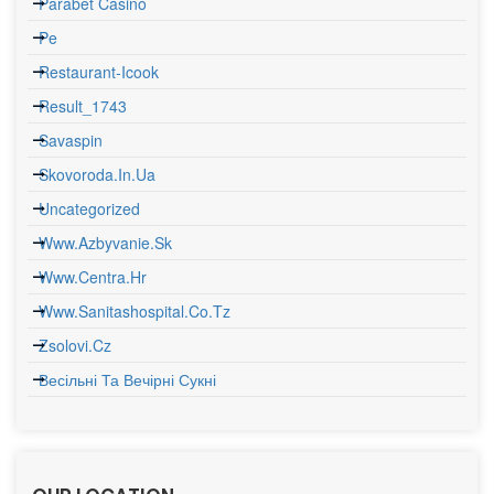
Parabet Casino
Pe
Restaurant-Icook
Result_1743
Savaspin
Skovoroda.in.ua
Uncategorized
Www.azbyvanie.sk
Www.centra.hr
Www.sanitashospital.co.tz
Zsolovi.cz
Весільні Та Вечірні Сукні