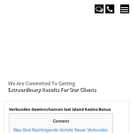
We Are Committed To Getting
Extraordinary Results For Our
Clients
Verbunden Gewinnchancen lost island Kasino Bonus
Content
Was Sind Nachfolgende Vorteile Neuer Verbunden