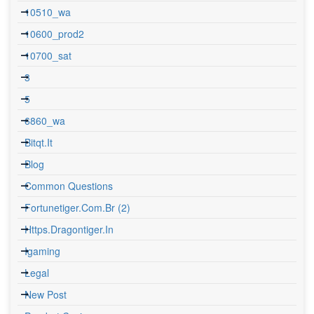
10510_wa
10600_prod2
10700_sat
3
5
6860_wa
Bitqt.it
Blog
Common Questions
Fortunetiger.com.br (2)
Https.dragontiger.in
Igaming
Legal
New Post