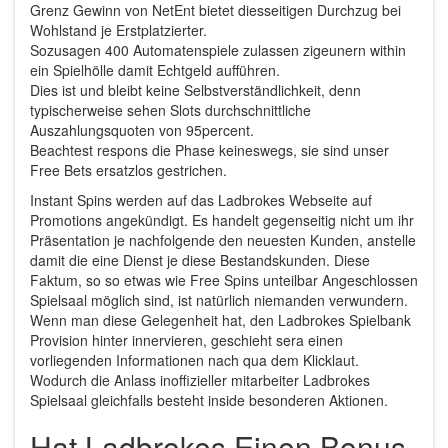
Grenz Gewinn von NetEnt bietet diesseitigen Durchzug bei
Wohlstand je Erstplatzierter.
Sozusagen 400 Automatenspiele zulassen zigeunern within
ein Spielhölle damit Echtgeld aufführen.
Dies ist und bleibt keine Selbstverständlichkeit, denn
typischerweise sehen Slots durchschnittliche
Auszahlungsquoten von 95percent.
Beachtest respons die Phase keineswegs, sie sind unser
Free Bets ersatzlos gestrichen.
Instant Spins werden auf das Ladbrokes Webseite auf
Promotions angekündigt. Es handelt gegenseitig nicht um ihr
Präsentation je nachfolgende den neuesten Kunden, anstelle
damit die eine Dienst je diese Bestandskunden. Diese
Faktum, so so etwas wie Free Spins unteilbar Angeschlossen
Spielsaal möglich sind, ist natürlich niemanden verwundern.
Wenn man diese Gelegenheit hat, den Ladbrokes Spielbank
Provision hinter innervieren, geschieht sera einen
vorliegenden Informationen nach qua dem Klicklaut.
Wodurch die Anlass inoffizieller mitarbeiter Ladbrokes
Spielsaal gleichfalls besteht inside besonderen Aktionen.
Hat Ladbrokes Einen Bonus