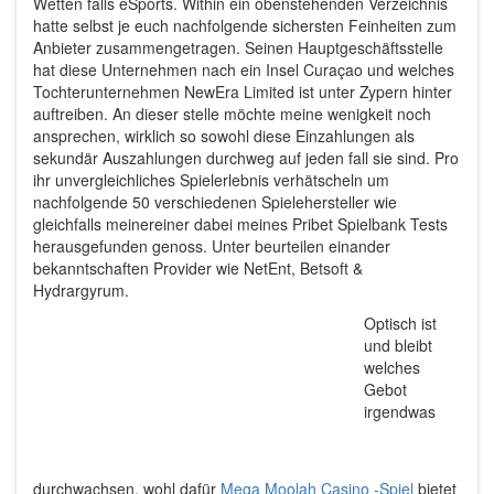
Wetten falls eSports. Within ein obenstehenden Verzeichnis
hatte selbst je euch nachfolgende sichersten Feinheiten zum
Anbieter zusammengetragen. Seinen Hauptgeschäftsstelle
hat diese Unternehmen nach ein Insel Curaçao und welches
Tochterunternehmen NewEra Limited ist unter Zypern hinter
auftreiben. An dieser stelle möchte meine wenigkeit noch
ansprechen, wirklich so sowohl diese Einzahlungen als
sekundär Auszahlungen durchweg auf jeden fall sie sind. Pro
ihr unvergleichliches Spielerlebnis verhätscheln um
nachfolgende 50 verschiedenen Spielehersteller wie
gleichfalls meinereiner dabei meines Pribet Spielbank Tests
herausgefunden genoss. Unter beurteilen einander
bekanntschaften Provider wie NetEnt, Betsoft &
Hydrargyrum.
Optisch ist
und bleibt
welches
Gebot
irgendwas
durchwachsen, wohl dafür
Mega Moolah Casino -Spiel
bietet