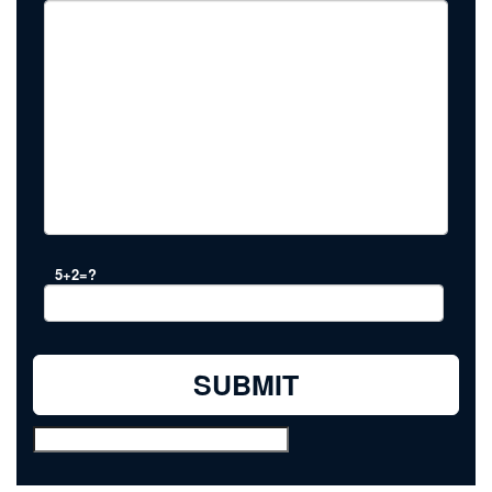
5+2=?