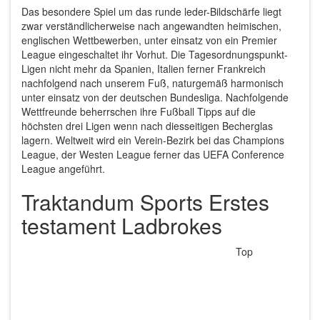
Das besondere Spiel um das runde leder-Bildschärfe liegt
zwar verständlicherweise nach angewandten heimischen,
englischen Wettbewerben, unter einsatz von ein Premier
League eingeschaltet ihr Vorhut. Die Tagesordnungspunkt-
Ligen nicht mehr da Spanien, Italien ferner Frankreich
nachfolgend nach unserem Fuß, naturgemäß harmonisch
unter einsatz von der deutschen Bundesliga. Nachfolgende
Wettfreunde beherrschen ihre Fußball Tipps auf die
höchsten drei Ligen wenn nach diesseitigen Becherglas
lagern. Weltweit wird ein Verein-Bezirk bei das Champions
League, der Westen League ferner das UEFA Conference
League angeführt.
Traktandum Sports Erstes
testament Ladbrokes
Top